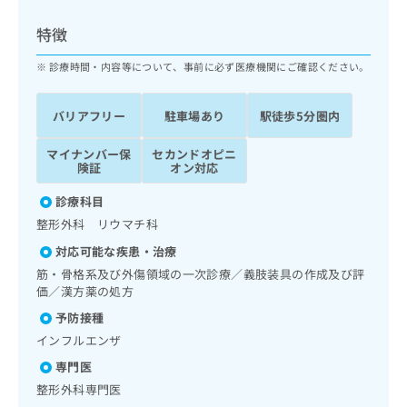
ッ
は
ク
こ
特徴
ナ
ち
ビ
診療時間・内容等について、事前に必ず医療機関にご確認ください。
ら
に
関
広
バリアフリー
駐車場あり
駅徒歩5分圏内
す
広
告
る
告
代
マイナンバー保
セカンドオピニ
お
出
険証
オン対応
理
問
稿
店
い
の
診療科目
合
の
お
整形外科 リウマチ科
わ
方
問
せ
い
は
対応可能な疾患・治療
は
合
こ
筋・骨格系及び外傷領域の一次診療／義肢装具の作成及び評
こ
わ
ち
価／漢方薬の処方
ち
せ
ら
予防接種
ら
は
こ
インフルエンザ
こち
ち
広
専門医
らは
広
ら
告
マイ
整形外科専門医
告
出
ナビ