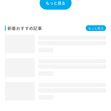
もっと見る
お
問
い
合
わ
新着おすすめ記事
せ
もっと見る
は
こ
ち
ら
loading...
loading...
loading...