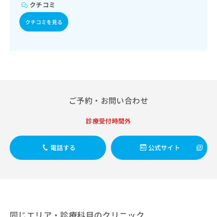
出
稿
クリ
クチコミ
資
稿
ニッ
の
料
クナ
の
クチコミを見る
お
の
ビサ
お
問
ご
イト
問
い
請
への
い
合
お問
求
合
合せ
わ
は
フォ
わ
せ
こ
ーム
せ
は
ち
とな
は
こ
ら
りま
ご予約・お問い合わせ
こ
ち
す。
ち
ら
クリ
無
ら
ニッ
診療受付時間外
料
クの
資
情
予
料
報
約・
電話する
公式サイト
の
症状
拡
のご
ご
充
相談
請
の
など
求
お
はで
は
申
きま
こ
せん
し
ので
ち
込
同じエリア・診療科目のクリニック