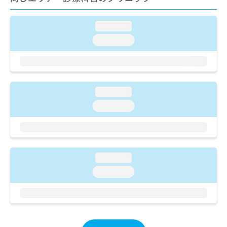
ご了
ら
み
承く
は
ださ
こ
loading...
無
い。
ち
料
loading...
ら
情
報
拡
掲
充
載
の
情
loading...
お
報
loading...
申
の
し
修
込
正
み
は
は
こ
loading...
こ
ち
ち
ら
loading...
ら
そ
の
他
の