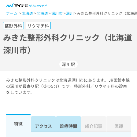
一
般
ホーム
北海道
北海道
深川市
深川
みきた整形外科クリニック（北海道
ユ
整形外科
リウマチ科
ー
ザ
みきた整形外科クリニック（北海道
ー
深川市）
の
方
は
深川駅
こ
ち
みきた整形外科クリニックは北海道深川市にあります。JR函館本線
ら
の深川が最寄り駅（徒歩5分）です。整形外科／リウマチ科の診察
をしています。
医
マ
療
イ
関
ナ
係
ビ
者
ク
特徴
アクセス
診療時間
紹介記事
医師
の
リ
方
ニ