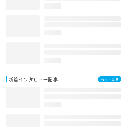
loading...
loading...
loading...
新着インタビュー記事
もっと見る
loading...