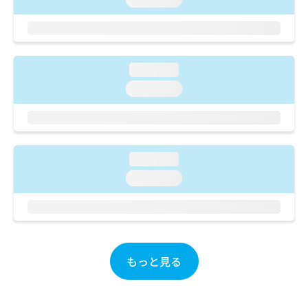
ご了
ら
み
承く
は
ださ
こ
無
い。
ち
料
ら
情
loading...
報
loading...
拡
掲
充
載
の
情
お
報
申
の
loading...
し
修
込
正
loading...
み
は
は
こ
こ
ち
ち
ら
ら
もっと見る
そ
の
他
の