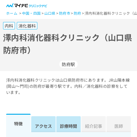
一
般
ホーム
中国・四国
山口県
防府市
防府
澤内科消化器科クリニック（山
ユ
内科
消化器科
ー
ザ
澤内科消化器科クリニック（山口県
ー
防府市）
の
方
は
防府駅
こ
ち
澤内科消化器科クリニックは山口県防府市にあります。JR山陽本線
ら
(岡山～門司)の防府が最寄り駅です。内科／消化器科の診察をして
います。
医
マ
療
イ
関
ナ
係
ビ
者
ク
特徴
アクセス
診療時間
紹介記事
医師
の
リ
方
ニ