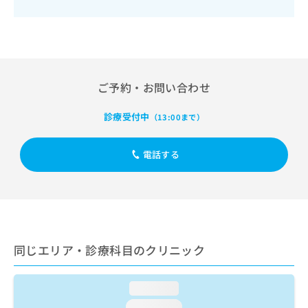
出
稿
クリ
資
稿
ニッ
の
料
クナ
の
お
の
ビサ
お
問
ご
イト
問
い
請
への
い
合
お問
求
ご予約・お問い合わせ
合
合せ
わ
は
フォ
わ
せ
こ
ーム
せ
は
診療受付中
ち
（13:00まで）
とな
は
こ
ら
りま
こ
ち
す。
電話する
ち
ら
クリ
無
ら
ニッ
料
クの
資
情
予
料
報
約・
の
症状
拡
のご
ご
充
相談
請
の
同じエリア・診療科目のクリニック
など
求
お
はで
は
申
きま
こ
せん
し
loading...
ので
ち
込
loading...