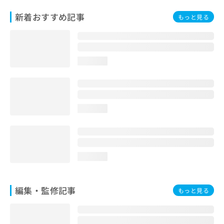
お
新着おすすめ記事
問
もっと見る
い
合
わ
せ
loading...
は
こ
ち
ら
loading...
loading...
編集・監修記事
もっと見る