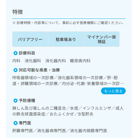
ッ
は
ク
こ
特徴
ナ
ち
ビ
診療時間・内容等について、事前に必ず医療機関にご確認ください。
ら
に
関
マイナンバー保
広
バリアフリー
駐車場あり
す
広
険証
告
る
告
代
お
診療科目
出
理
問
稿
内科 消化器科 消化器内科 糖尿病内科
店
い
の
対応可能な疾患・治療
合
の
お
わ
呼吸器領域の一次診療／消化器系領域の一次診療／肝･胆
方
問
せ
道・膵臓領域の一次診療／内分泌･代謝･栄養領域の一次診療
い
は
／インスリン療法／漢方薬の処方
は
合
もっと見る
こ
こ
わ
ち
予防接種
ち
せ
ら
ら
麻しん及び風しんの二種混合／水痘／インフルエンザ／成人
は
の肺炎球菌感染症／おたふくかぜ／B型肝炎
こ
こち
ち
広
専門医
らは
広
ら
告
マイ
肝臓専門医／消化器病専門医／消化器内視鏡専門医
告
出
ナビ