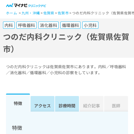
一
般
ホーム
九州・沖縄
佐賀県
佐賀市
つのだ内科クリニック（佐賀県佐賀
ユ
内科
呼吸器科
消化器科
循環器科
小児科
ー
ザ
つのだ内科クリニック（佐賀県佐賀
ー
市）
の
方
は
こ
つのだ内科クリニックは佐賀県佐賀市にあります。内科／呼吸器科
ち
／消化器科／循環器科／小児科の診察をしています。
ら
医
マ
療
イ
特徴
関
アクセス
診療時間
紹介記事
医師
ナ
係
ビ
者
ク
の
リ
特徴
方
ニ