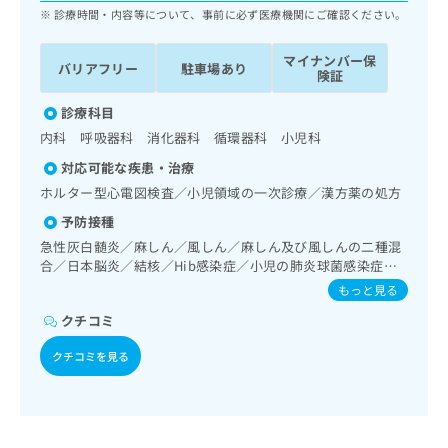
ッ
は
診療時間・内容等について、事前に必ず医療機関にご確認ください。
ク
こ
ナ
ち
マイナンバー保
バリアフリー
駐車場あり
ビ
険証
ら
に
関
診療科目
広
す
広
内科 呼吸器科 消化器科 循環器科 小児科
告
る
告
代
対応可能な疾患・治療
お
出
理
問
ホルター型心電図検査／小児領域の一次診療／漢方薬の処方
稿
店
い
の
予防接種
合
の
お
急性灰白髄炎／麻しん／風しん／麻しん及び風しんの二種混
わ
方
問
合／日本脳炎／結核／Hib感染症／小児の肺炎球菌感染症／
せ
い
は
ヒトパピローマウイルス感染症／水痘／インフルエンザ／成
は
もっと見る
合
こ
人の肺炎球菌感染症／おたふくかぜ／A型肝炎／B型肝炎／ロ
こ
わ
ち
クチコミ
タウイルス感染症
ち
せ
ら
ら
は
クチコミを見る
こ
こち
ち
広
らは
広
ら
告
マイ
告
出
ナビ