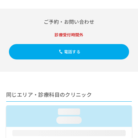
出
稿
クリ
資
稿
ニッ
の
料
クナ
の
お
の
ビサ
お
ご予約・お問い合わせ
問
ご
イト
問
い
請
への
い
合
お問
求
診療受付時間外
合
合せ
わ
は
フォ
わ
せ
こ
ーム
せ
電話する
は
ち
とな
は
こ
ら
りま
こ
ち
す。
ち
ら
クリ
無
ら
ニッ
料
クの
資
情
予
料
報
約・
同じエリア・診療科目のクリニック
の
症状
拡
のご
ご
充
相談
請
の
loading...
など
求
お
はで
loading...
は
申
きま
こ
せん
し
ので
ち
込