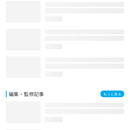
お
問
い
loading...
合
わ
せ
は
こ
loading...
ち
ら
loading...
編集・監修記事
もっと見る
loading...