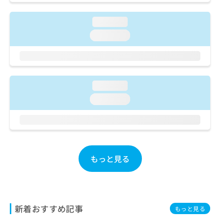
ご了
ら
み
承く
は
ださ
loading...
こ
無
い。
ち
loading...
料
ら
情
報
拡
掲
充
載
の
loading...
情
お
報
loading...
申
の
し
修
込
正
み
は
は
こ
こ
ち
もっと見る
ち
ら
ら
そ
の
他
新着おすすめ記事
もっと見る
の