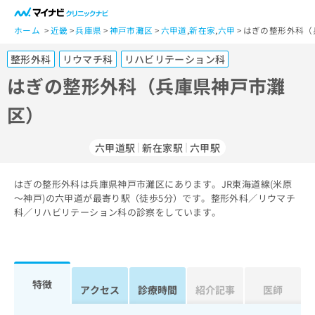
一
般
ホーム
近畿
兵庫県
神戸市灘区
六甲道
,
新在家
,
六甲
はぎの整形外科（
ユ
整形外科
リウマチ科
リハビリテーション科
ー
ザ
はぎの整形外科（兵庫県神戸市灘
ー
区）
の
方
は
六甲道駅
新在家駅
六甲駅
こ
ち
はぎの整形外科は兵庫県神戸市灘区にあります。JR東海道線(米原
ら
～神戸)の六甲道が最寄り駅（徒歩5分）です。整形外科／リウマチ
科／リハビリテーション科の診察をしています。
医
マ
療
イ
関
ナ
係
ビ
者
ク
特徴
アクセス
診療時間
紹介記事
医師
の
リ
方
ニ