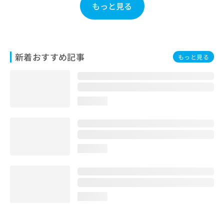
もっと見る
お
問
い
合
わ
新着おすすめ記事
せ
もっと見る
は
こ
ち
ら
loading...
loading...
loading...