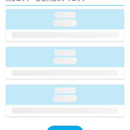
ご了
ら
み
承く
は
ださ
こ
loading...
無
い。
ち
料
loading...
ら
情
報
拡
掲
充
載
の
情
loading...
お
報
loading...
申
の
し
修
込
正
み
は
は
こ
loading...
こ
ち
ち
ら
loading...
ら
そ
の
他
の