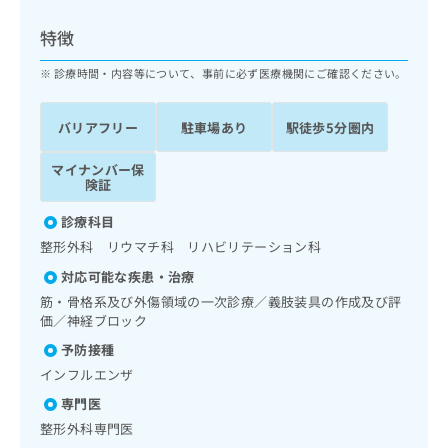
ッ
は
ク
こ
特徴
ナ
ち
ビ
診療時間・内容等について、事前に必ず医療機関にご確認ください。
ら
に
関
広
バリアフリー
駐車場あり
駅徒歩5分圏内
す
広
告
る
告
代
マイナンバー保
お
出
険証
理
問
稿
店
い
の
診療科目
合
の
お
整形外科 リウマチ科 リハビリテーション科
わ
方
問
せ
い
は
対応可能な疾患・治療
は
合
こ
筋・骨格系及び外傷領域の一次診療／義肢装具の作成及び評
こ
わ
ち
価／神経ブロック
ち
せ
ら
予防接種
ら
は
こ
インフルエンザ
こち
ち
広
専門医
らは
広
ら
告
マイ
整形外科専門医
告
出
ナビ