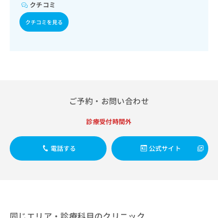
出
稿
クリ
クチコミ
資
稿
ニッ
の
料
クナ
の
クチコミを見る
お
の
ビサ
お
問
ご
イト
問
い
請
への
い
合
お問
求
合
合せ
わ
は
フォ
わ
せ
こ
ーム
せ
は
ち
とな
は
こ
ら
りま
ご予約・お問い合わせ
こ
ち
す。
ち
ら
クリ
無
ら
ニッ
診療受付時間外
料
クの
資
情
予
料
報
約・
電話する
公式サイト
の
症状
拡
のご
ご
充
相談
請
の
など
求
お
はで
は
申
きま
こ
せん
し
ので
ち
込
同じエリア・診療科目のクリニック