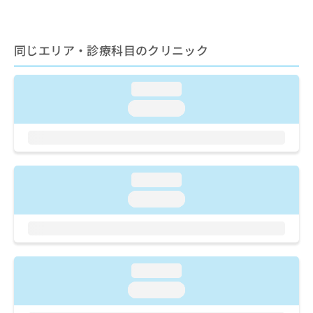
ご了
ら
み
承く
は
ださ
こ
無
い。
同じエリア・診療科目のクリニック
ち
料
ら
情
報
loading...
拡
掲
充
loading...
載
の
情
お
報
申
の
し
修
込
正
loading...
み
は
loading...
は
こ
こ
ち
ち
ら
ら
そ
loading...
の
loading...
他
の