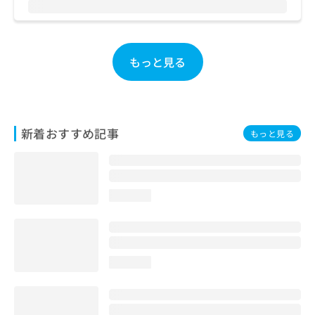
お
問
い
合
もっと見る
わ
せ
は
こ
ち
新着おすすめ記事
もっと見る
ら
loading...
loading...