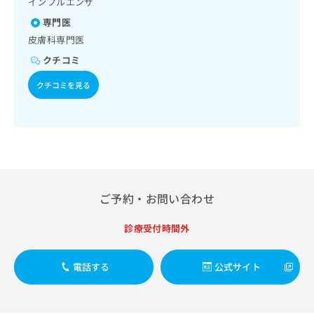
インフルエンザ
出
稿
クリ
資
稿
ニッ
の
料
専門医
クナ
の
お
の
皮膚科専門医
ビサ
お
問
ご
イト
問
クチコミ
い
請
への
い
合
お問
求
クチコミを見る
合
合せ
わ
は
フォ
わ
せ
こ
ーム
せ
は
ち
とな
は
こ
ら
りま
こ
ち
す。
ち
ら
クリ
無
ら
ニッ
料
クの
資
情
予
ご予約・お問い合わせ
料
報
約・
の
症状
拡
診療受付時間外
のご
ご
充
相談
請
の
など
求
お
電話する
公式サイト
はで
は
申
きま
こ
せん
し
ので
ち
込