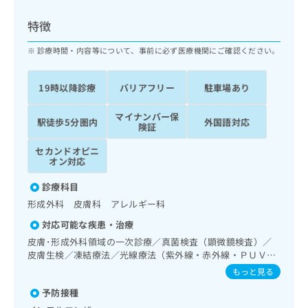
ッ
は
ク
こ
特徴
ナ
ち
ビ
診療時間・内容等について、事前に必ず医療機関にご確認ください。
ら
に
関
広
19時以降診療
バリアフリー
駐車場あり
す
広
告
る
告
代
マイナンバー保
お
出
駅徒歩5分圏内
外国語対応
険証
理
問
稿
店
い
の
セカンドオピニ
合
の
お
オン対応
わ
方
問
せ
診療科目
い
は
は
合
形成外科 皮膚科 アレルギー科
こ
こ
わ
ち
対応可能な疾患・治療
ち
せ
ら
ら
皮膚･形成外科領域の一次診療／真菌検査（顕微鏡検査）／
は
皮膚生検／凍結療法／光線療法（紫外線・赤外線・ＰＵＶ
こ
こち
Ａ）／顔面外傷の治療／良性腫瘍又は母斑その他の切除・縫
ち
もっと見る
広
らは
合手術／アトピー性皮膚炎の治療／小児アレルギー疾患
広
ら
告
マイ
予防接種
告
出
ナビ