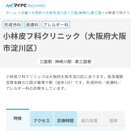
一
般
ホーム
近畿
大阪府
大阪市淀川区
三国
,
神崎川
,
東三国
小林皮フ科クリ
ユ
形成外科
皮膚科
アレルギー科
ー
ザ
小林皮フ科クリニック（大阪府大阪
ー
市淀川区）
の
方
は
三国駅
神崎川駅
東三国駅
こ
ち
小林皮フ科クリニックは大阪府大阪市淀川区にあります。阪急電鉄
ら
宝塚本線の三国が最寄り駅（徒歩1分）です。形成外科／皮膚科／
アレルギー科の診察をしています。
医
マ
療
イ
関
ナ
係
ビ
者
ク
特徴
アクセス
診療時間
紹介記事
医師
の
リ
方
ニ