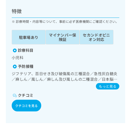
ッ
は
ク
こ
特徴
ナ
ち
ビ
診療時間・内容等について、事前に必ず医療機関にご確認ください。
ら
に
関
マイナンバー保
セカンドオピニ
広
駐車場あり
す
広
険証
オン対応
告
る
告
代
お
診療科目
出
理
問
稿
小児科
店
い
の
予防接種
合
の
お
わ
ジフテリア、百日せき及び破傷風の三種混合／急性灰白髄炎
方
問
せ
／麻しん／風しん／麻しん及び風しんの二種混合／日本脳炎
い
は
／破傷風／結核／Hib感染症／小児の肺炎球菌感染症／ヒト
は
合
もっと見る
こ
パピローマウイルス感染症／水痘／インフルエンザ／おたふ
こ
わ
ち
クチコミ
くかぜ／B型肝炎／ロタウイルス感染症
ち
せ
ら
ら
は
クチコミを見る
こ
こち
ち
広
らは
広
ら
告
マイ
告
出
ナビ