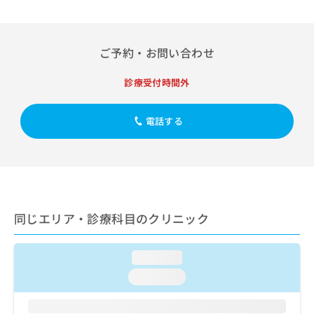
出
稿
クリ
資
稿
ニッ
の
料
クナ
の
お
の
ビサ
お
問
ご
ご予約・お問い合わせ
イト
問
い
請
への
い
合
お問
求
診療受付時間外
合
合せ
わ
は
フォ
わ
せ
こ
ーム
せ
は
ち
電話する
とな
は
こ
ら
りま
こ
ち
す。
ち
ら
クリ
無
ら
ニッ
料
クの
資
情
予
料
報
約・
同じエリア・診療科目のクリニック
の
症状
拡
のご
ご
充
相談
請
の
など
loading...
求
お
はで
は
loading...
申
きま
こ
せん
し
ので
ち
込