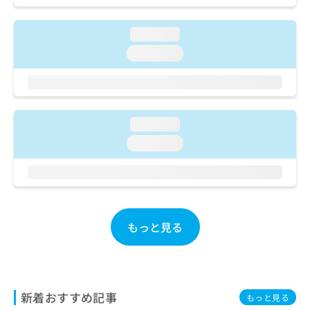
ご了
ら
み
承く
は
ださ
loading...
こ
無
い。
ち
料
loading...
ら
情
報
拡
掲
充
載
の
情
loading...
お
報
loading...
申
の
し
修
込
正
み
は
は
こ
こ
ち
もっと見る
ち
ら
ら
そ
の
他
新着おすすめ記事
もっと見る
の