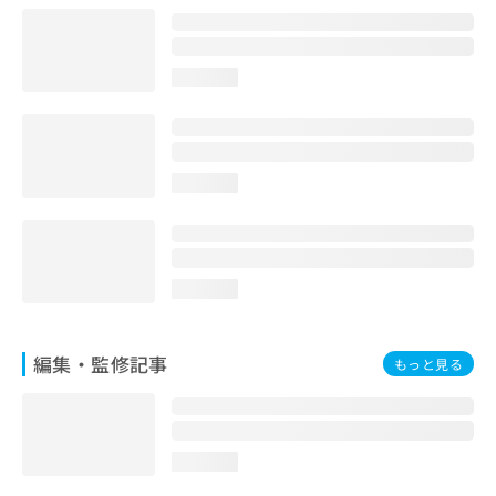
お
問
い
loading...
合
わ
せ
は
こ
loading...
ち
ら
loading...
編集・監修記事
もっと見る
loading...