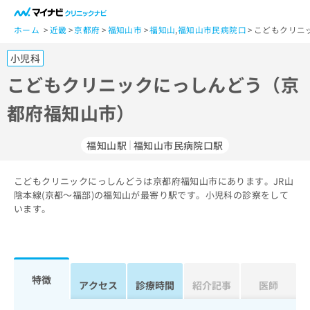
一
般
ホーム
近畿
京都府
福知山市
福知山
,
福知山市民病院口
こどもクリニ
ユ
小児科
ー
ザ
こどもクリニックにっしんどう（京
ー
都府福知山市）
の
方
は
福知山駅
福知山市民病院口駅
こ
ち
こどもクリニックにっしんどうは京都府福知山市にあります。JR山
ら
陰本線(京都～福部)の福知山が最寄り駅です。小児科の診察をして
います。
医
マ
療
イ
関
ナ
係
ビ
者
ク
特徴
アクセス
診療時間
紹介記事
医師
の
リ
方
ニ