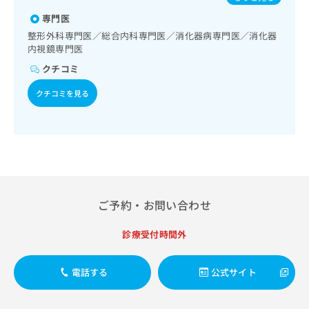
出
稿
クリ
資
稿
ニッ
専門医
の
料
クナ
の
お
の
整形外科専門医／総合内科専門医／消化器病専門医／消化器
ビサ
お
問
内視鏡専門医
ご
イト
問
い
請
への
クチコミ
い
合
お問
求
合
合せ
わ
は
クチコミを見る
フォ
わ
せ
こ
ーム
せ
は
ち
とな
は
こ
ら
りま
こ
ち
す。
ち
ら
クリ
無
ら
ニッ
料
クの
資
情
予
料
ご予約・お問い合わせ
報
約・
の
症状
拡
のご
ご
充
診療受付時間外
相談
請
の
など
求
お
はで
は
電話する
公式サイト
申
きま
こ
せん
し
ので
ち
込