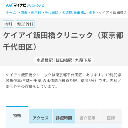
一
般
ホーム
関東
東京都
千代田区
水道橋
,
飯田橋
,
九段下
ケイアイ飯田橋ク
ユ
内科
整形外科
ー
ザ
ケイアイ飯田橋クリニック（東京都
ー
千代田区）
の
方
は
水道橋駅
飯田橋駅
九段下駅
こ
ち
ケイアイ飯田橋クリニックは東京都千代田区にあります。JR総武線
ら
各駅停車(三鷹～千葉)の水道橋が最寄り駅（徒歩3分）です。内科／
整形外科の診察をしています。
医
マ
療
イ
関
ナ
係
ビ
者
ク
特徴
アクセス
診療時間
紹介記事
医師
の
リ
方
ニ