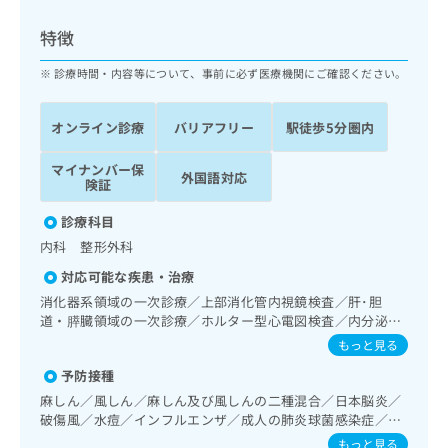
ッ
は
ク
こ
特徴
ナ
ち
ビ
診療時間・内容等について、事前に必ず医療機関にご確認ください。
ら
に
関
広
オンライン診療
バリアフリー
駅徒歩5分圏内
す
広
告
る
告
代
マイナンバー保
お
出
外国語対応
険証
理
問
稿
店
い
の
診療科目
合
の
お
内科 整形外科
わ
方
問
せ
い
は
対応可能な疾患・治療
は
合
こ
消化器系領域の一次診療／上部消化管内視鏡検査／肝･胆
こ
わ
ち
道・膵臓領域の一次診療／ホルター型心電図検査／内分泌･
ち
せ
代謝･栄養領域の一次診療／筋・骨格系及び外傷領域の一次
ら
もっと見る
ら
は
診療／画像診断管理（専ら画像診断を担当する医師による読
こ
予防接種
影）
こち
ち
広
麻しん／風しん／麻しん及び風しんの二種混合／日本脳炎／
らは
広
ら
告
破傷風／水痘／インフルエンザ／成人の肺炎球菌感染症／お
マイ
告
出
たふくかぜ／A型肝炎／B型肝炎／狂犬病
ナビ
もっと見る