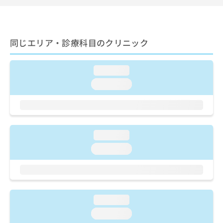
ご了
ら
み
承く
は
ださ
こ
無
い。
ち
料
同じエリア・診療科目のクリニック
ら
情
報
拡
掲
loading...
充
載
loading...
の
情
お
報
申
の
し
修
込
正
loading...
み
は
は
こ
loading...
こ
ち
ち
ら
ら
そ
loading...
の
他
loading...
の