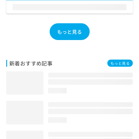
お
問
い
合
わ
もっと見る
せ
は
こ
ち
ら
新着おすすめ記事
もっと見る
loading...
loading...