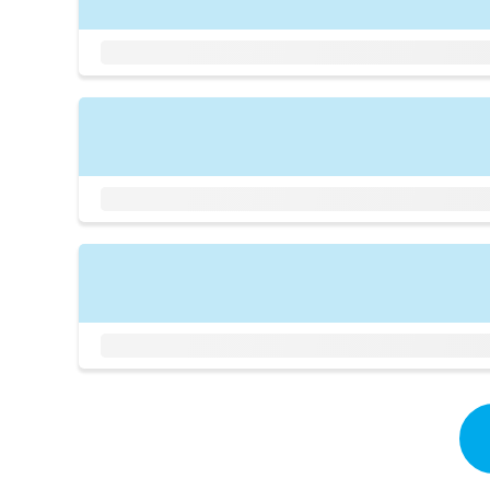
拡
資
きま
充
料
せん
の
ので
の
ご了
お
ご
承く
申
請
ださ
し
求
い。
込
は
み
こ
は
ち
こ
ら
ち
ら
無
料
掲
情
載
報
情
拡
報
充
の
の
修
お
正
申
は
し
こ
込