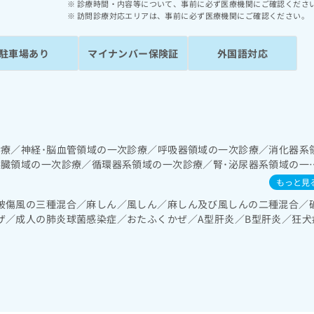
診療時間・内容等について、事前に必ず医療機関にご確認くださ
訪問診療対応エリアは、事前に必ず医療機関にご確認ください。
駐車場あり
マイナンバー保険証
外国語対応
診療／神経･脳血管領域の一次診療／呼吸器領域の一次診療／消化器系
膵臓領域の一次診療／循環器系領域の一次診療／腎･泌尿器系領域の一
性腫瘍化学療法／前立腺悪性腫瘍化学療法／尿失禁の治療／乳腺領域
もっと見
栄養領域の一次診療／インスリン療法／糖尿病による合併症に対する継
破傷風の三種混合／麻しん／風しん／麻しん及び風しんの二種混合／
免疫系領域の一次診療／筋・骨格系及び外傷領域の一次診療／小児領
ザ／成人の肺炎球菌感染症／おたふくかぜ／A型肝炎／B型肝炎／狂犬
／医療用麻薬によるがん疼痛治療／漢方薬の処方／在宅における看取