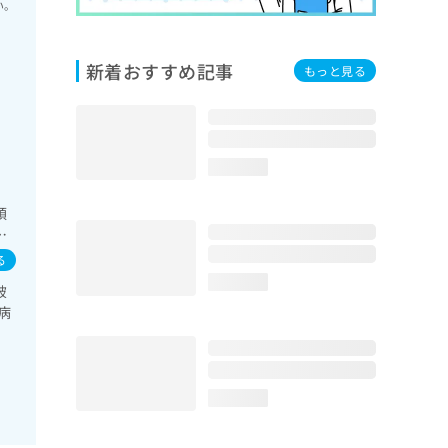
い。
新着おすすめ記事
もっと見る
loading...
領
次
の
る
続
loading...
破
域
病
り
loading...