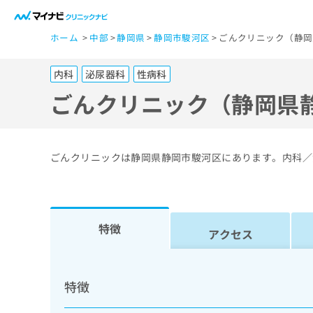
一
ホーム
中部
静岡県
静岡市駿河区
ごんクリニック（静岡
般
ユ
内科
泌尿器科
性病科
ー
ザ
ごんクリニック（静岡県
ー
の
方
ごんクリニックは静岡県静岡市駿河区にあります。内科／
は
こ
ち
ら
特徴
アクセス
医
マ
療
イ
特徴
ナ
関
ビ