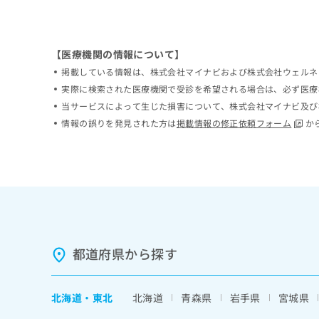
ち
み
ら
は
こ
【医療機関の情報について】
ち
そ
ら
掲載している情報は、株式会社マイナビおよび株式会社ウェルネ
の
実際に検索された医療機関で受診を希望される場合は、必ず医療
他
当サービスによって生じた損害について、株式会社マイナビ及び
の
お
情報の誤りを発見された方は
掲載情報の修正依頼フォーム
か
問
い
合
わ
せ
は
こ
ち
ら
都道府県から探す
北海道
・
東北
北海道
青森県
岩手県
宮城県