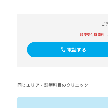
せ
こち
ち
らは
は
マイ
こ
ら
ナビ
ち
クリ
ら
ニッ
ご
クナ
広
ビサ
広
資
イト
告
診療受付時間外
告
への
料
出
出
お問
の
稿
合せ
稿
ご
電話する
の
フォ
の
請
お
ーム
お
求
問
とな
問
りま
は
い
い
す。
こ
合
合
クリ
ち
わ
ニッ
わ
ら
せ
クの
せ
は
予
同じエリア・診療科目のクリニック
は
約・
こ
こ
無
症状
ち
ち
のご
料
ら
相談
ら
情
など
報
はで