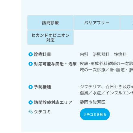
係
ク
者
リ
の
ニ
ッ
訪問診療
バリアフリー
方
ク
は
ナ
セカンドオピニオン
こ
対応
ビ
ち
に
関
ら
診療科目
内科 泌尿器科 性病科
す
皮膚･形成外科領域の一次
対応可能な疾患・治療
る
域の一次診療／肝･胆道・
お
広
広
問
診療／膀胱鏡検査／膀胱悪
告
告
い
一次診療／内分泌･代謝･
ジフテリア、百日せき及び
予防接種
出
代
合
的な管理及び指導／血液・
傷風／水痘／インフルエン
稿
わ
の一次診療／夜尿症の治療
理
の
せ
静岡市駿河区
訪問診療対応エリア
店
お
は
の
問
こ
クチコミ
クチコミを見る
い
方
ち
合
ら
は
わ
こ