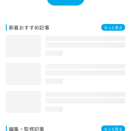
お
問
い
合
新着おすすめ記事
わ
もっと見る
せ
は
こ
ち
loading...
ら
loading...
loading...
編集・監修記事
もっと見る