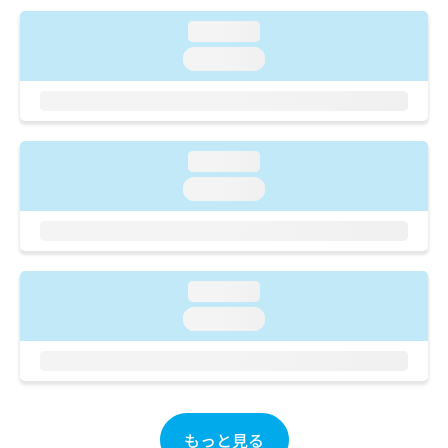
ご了
ら
み
承く
は
loading...
ださ
こ
無
い。
loading...
ち
料
ら
情
報
拡
掲
充
載
loading...
の
情
loading...
お
報
申
の
し
修
込
正
み
は
loading...
は
こ
こ
ち
loading...
ち
ら
ら
そ
の
他
もっと見る
の