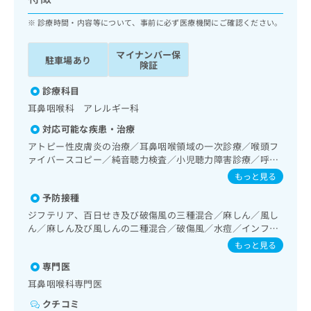
ッ
は
ク
診療時間・内容等について、事前に必ず医療機関にご確認ください。
こ
ナ
ち
ビ
ら
マイナンバー保
駐車場あり
に
険証
関
広
す
診療科目
広
告
る
告
耳鼻咽喉科 アレルギー科
代
お
出
対応可能な疾患・治療
理
問
稿
店
い
アトピー性皮膚炎の治療／耳鼻咽喉領域の一次診療／喉頭フ
の
ァイバースコピー／純音聴力検査／小児聴力障害診療／呼吸
合
の
お
器領域の一次診療／小児領域の一次診療
わ
方
問
もっと見る
せ
い
は
予防接種
は
合
こ
ジフテリア、百日せき及び破傷風の三種混合／麻しん／風し
こ
わ
ち
ん／麻しん及び風しんの二種混合／破傷風／水痘／インフル
ち
せ
ら
エンザ／おたふくかぜ
ら
は
もっと見る
こ
専門医
こち
ち
広
らは
耳鼻咽喉科専門医
広
ら
告
マイ
告
出
クチコミ
ナビ