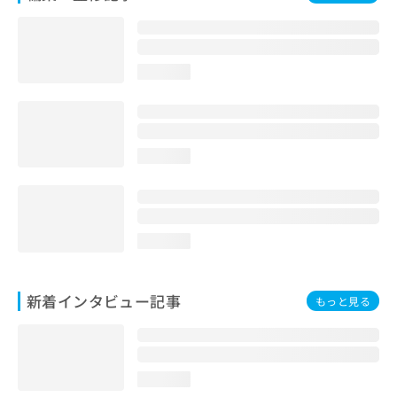
loading...
loading...
loading...
新着インタビュー記事
もっと見る
loading...