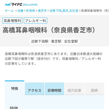
一
般
ホーム
近畿
奈良県
香芝市
近鉄下田
,
香芝
,
五位堂
高橋耳鼻咽喉科（奈
ユ
耳鼻咽喉科
アレルギー科
ー
ザ
高橋耳鼻咽喉科（奈良県香芝市）
ー
の
近鉄下田駅
香芝駅
五位堂駅
方
は
こ
高橋耳鼻咽喉科は奈良県香芝市にあります。近畿日本鉄道大阪線の
近鉄下田が最寄り駅（徒歩9分）です。耳鼻咽喉科／アレルギー科
ち
の診察をしています。
ら
医
マ
療
イ
関
ナ
特徴
アクセス
診療時間
紹介記事
医師
係
ビ
者
ク
の
リ
方
ニ
特徴