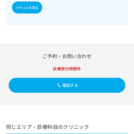
出
稿
クリ
資
稿
ニッ
クチコミを見る
の
料
クナ
の
お
の
ビサ
お
問
ご
イト
問
い
請
への
い
合
お問
求
合
合せ
わ
は
フォ
わ
せ
こ
ーム
せ
は
ち
とな
ご予約・お問い合わせ
は
こ
ら
りま
こ
ち
す。
ち
ら
クリ
診療受付時間外
無
ら
ニッ
料
クの
資
情
予
電話する
料
報
約・
の
症状
拡
のご
ご
充
相談
請
の
など
求
お
はで
は
申
きま
こ
せん
し
同じエリア・診療科目のクリニック
ので
ち
込