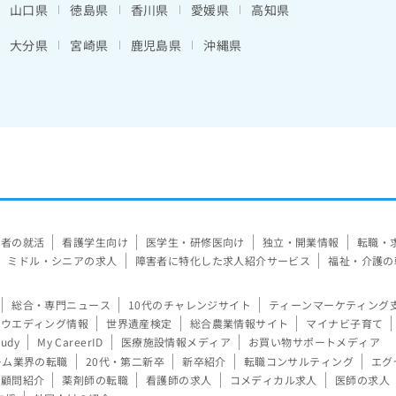
山口県
徳島県
香川県
愛媛県
高知県
大分県
宮崎県
鹿児島県
沖縄県
験者の就活
看護学生向け
医学生・研修医向け
独立・開業情報
転職・
ミドル・シニアの求人
障害者に特化した求人紹介サービス
福祉・介護の
総合・専門ニュース
10代のチャレンジサイト
ティーンマーケティング
ウエディング情報
世界遺産検定
総合農業情報サイト
マイナビ子育て
tudy
My CareerID
医療施設情報メディア
お買い物サポートメディア
ーム業界の転職
20代・第二新卒
新卒紹介
転職コンサルティング
エグ
顧問紹介
薬剤師の転職
看護師の求人
コメディカル求人
医師の求人