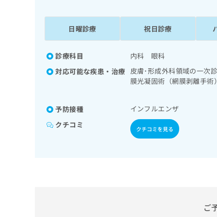
係
ク
者
リ
の
ニ
日曜診療
祝日診療
ッ
方
ク
は
ナ
診療科目
内科 眼科
こ
ビ
皮膚･形成外科領域の一次
対応可能な疾患・治療
ち
に
膜光凝固術（網膜剥離手術
関
ら
免疫系領域の一次診療／視
す
る
インフルエンザ
予防接種
お
広
広
問
クチコミ
クチコミを見る
告
告
い
出
代
合
稿
わ
理
の
せ
店
お
は
の
問
こ
い
方
ち
合
ら
は
ご
わ
こ