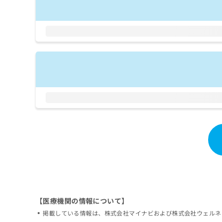
拡
資
きま
充
料
せん
の
ので
の
ご了
お
ご
承く
申
請
ださ
し
求
い。
込
は
み
こ
は
ち
こ
ら
ち
ら
無
料
掲
情
載
報
情
拡
報
充
の
の
修
お
正
【医療機関の情報について】
申
は
し
掲載している情報は、株式会社マイナビおよび株式会社ウェルネ
こ
込