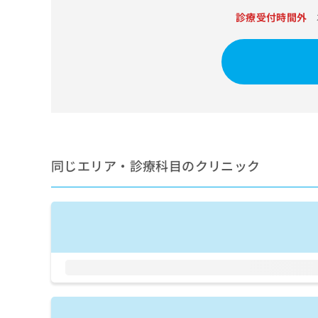
せ
こち
ち
らは
診療受付時間外
は
マイ
こ
ら
ナビ
ち
クリ
ら
ニッ
クナ
広
ビサ
広
資
イト
告
告
への
料
出
出
お問
の
稿
合せ
稿
ご
の
フォ
の
請
お
ーム
同じエリア・診療科目のクリニック
お
求
問
とな
問
りま
は
い
い
す。
こ
合
合
クリ
ち
わ
ニッ
わ
ら
せ
クの
せ
は
予
は
約・
こ
こ
無
症状
ち
ち
のご
料
ら
相談
ら
情
など
報
はで