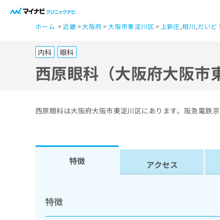
一
ホーム
近畿
大阪府
大阪市東淀川区
上新庄
,
相川
,
だいど
般
ユ
内科
眼科
ー
ザ
西原眼科（大阪府大阪市
ー
の
方
西原眼科は大阪府大阪市東淀川区にあります。阪急電鉄京
は
こ
ち
ら
特徴
アクセス
医
マ
療
イ
特徴
ナ
関
ビ