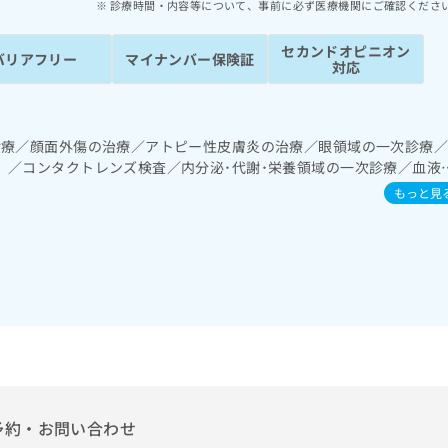
診療時間・内容等について、事前に必ず医療機関にご確認くださ
セカンドオピニオン
バリアフリー
マイナンバー保険証
対応
診療／顔面外傷の治療／アトピー性皮膚炎の治療／眼領域の一次診療
）／コンタクトレンズ検査／内分泌･代謝･栄養領域の一次診療／血液
能訓練／漢方薬の処方
もっと見
予約・お問い合わせ