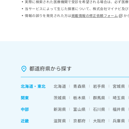
実際に検索された医療機関で受診を希望される場合は、必ず医療
ち
み
当サービスによって生じた損害について、株式会社マイナビ及び
ら
は
情報の誤りを発見された方は
掲載情報の修正依頼フォーム
か
こ
ち
そ
ら
の
他
の
お
問
い
合
都道府県から探す
わ
せ
は
北海道
・
東北
北海道
青森県
岩手県
宮城県
こ
ち
関東
茨城県
栃木県
群馬県
埼玉県
ら
中部
新潟県
富山県
石川県
福井県
近畿
滋賀県
京都府
大阪府
兵庫県