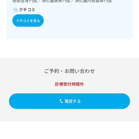
感染症専門医／消化器病専門医／消化器内視鏡専門医
出
稿
クリ
資
稿
ニッ
の
クチコミ
料
クナ
の
お
の
ビサ
お
クチコミを見る
問
ご
イト
問
い
請
への
い
合
お問
求
合
合せ
わ
は
フォ
わ
せ
こ
ーム
せ
は
ち
とな
は
こ
ら
りま
こ
ち
す。
ち
ご予約・お問い合わせ
ら
クリ
無
ら
ニッ
料
クの
診療受付時間外
資
情
予
料
報
約・
の
症状
拡
電話する
のご
ご
充
相談
請
の
など
求
お
はで
は
申
きま
こ
せん
し
ので
ち
込