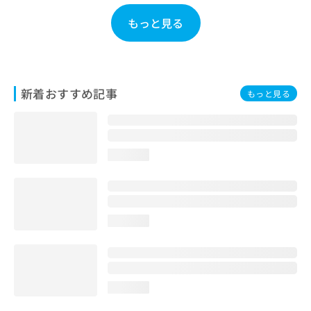
お
もっと見る
問
い
合
わ
せ
新着おすすめ記事
は
もっと見る
こ
ち
ら
loading...
loading...
loading...