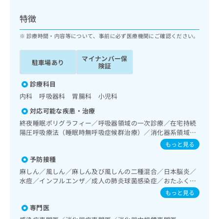
ッ
は
ク
こ
特徴
ナ
ち
ビ
診療時間・内容等について、事前に必ず医療機関にご確認ください。
ら
に
関
マイナンバー保
広
駐車場あり
す
広
険証
告
る
告
代
お
診療科目
出
理
問
稿
内科 呼吸器科 胃腸科 小児科
店
い
の
対応可能な疾患・治療
合
の
お
わ
終夜睡眠ポリグラフィー／呼吸器領域の一次診療／在宅持続
方
問
せ
陽圧呼吸療法（睡眠時無呼吸症候群治療）／消化器系領域の
い
は
一次診療／上部消化管内視鏡検査／下部消化管内視鏡検査／
は
合
もっと見る
こ
下部消化管内視鏡的切除術／肝･胆道・膵臓領域の一次診療
こ
わ
ち
予防接種
／循環器系領域の一次診療／ホルター型心電図検査／腎･泌
ち
せ
ら
尿器系領域の一次診療／内分泌･代謝･栄養領域の一次診療／
ら
麻しん／風しん／麻しん及び風しんの二種混合／日本脳炎／
は
小児領域の一次診療
水痘／インフルエンザ／成人の肺炎球菌感染症／おたふくか
こ
こち
ぜ／A型肝炎／B型肝炎
ち
もっと見る
広
らは
広
ら
告
マイ
専門医
告
出
ナビ