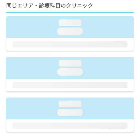
ご了
ら
み
同じエリア・診療科目のクリニック
承く
は
ださ
こ
無
い。
ち
loading...
料
ら
情
loading...
報
拡
掲
充
載
の
情
お
報
loading...
申
の
loading...
し
修
込
正
み
は
は
こ
こ
ち
loading...
ち
ら
ら
loading...
そ
の
他
の