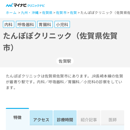
一
般
ホーム
九州・沖縄
佐賀県
佐賀市
佐賀
たんぽぽクリニック（佐賀県佐
ユ
内科
呼吸器科
胃腸科
小児科
ー
ザ
たんぽぽクリニック（佐賀県佐賀
ー
市）
の
方
は
佐賀駅
こ
ち
たんぽぽクリニックは佐賀県佐賀市にあります。JR長崎本線の佐賀
ら
が最寄り駅です。内科／呼吸器科／胃腸科／小児科の診察をしてい
ます。
医
マ
療
イ
関
ナ
係
ビ
者
ク
特徴
アクセス
診療時間
紹介記事
医師
の
リ
方
ニ