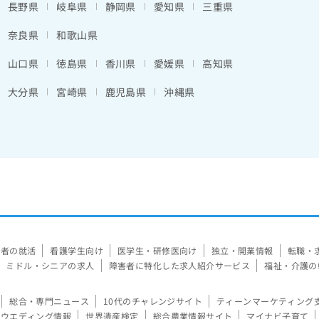
長野県
岐阜県
静岡県
愛知県
三重県
奈良県
和歌山県
山口県
徳島県
香川県
愛媛県
高知県
大分県
宮崎県
鹿児島県
沖縄県
験者の就活
看護学生向け
医学生・研修医向け
独立・開業情報
転職・
ミドル・シニアの求人
障害者に特化した求人紹介サービス
福祉・介護の
総合・専門ニュース
10代のチャレンジサイト
ティーンマーケティング
ウエディング情報
世界遺産検定
総合農業情報サイト
マイナビ子育て