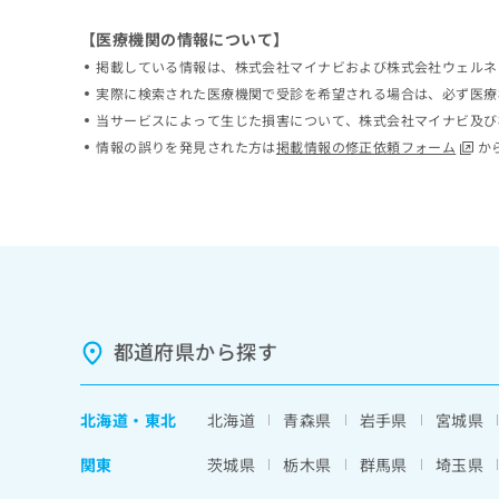
ち
み
【医療機関の情報について】
ら
は
こ
掲載している情報は、株式会社マイナビおよび株式会社ウェルネ
ち
実際に検索された医療機関で受診を希望される場合は、必ず医療
そ
ら
当サービスによって生じた損害について、株式会社マイナビ及び
の
他
情報の誤りを発見された方は
掲載情報の修正依頼フォーム
か
の
お
問
い
合
わ
せ
は
都道府県から探す
こ
ち
ら
北海道
・
東北
北海道
青森県
岩手県
宮城県
関東
茨城県
栃木県
群馬県
埼玉県