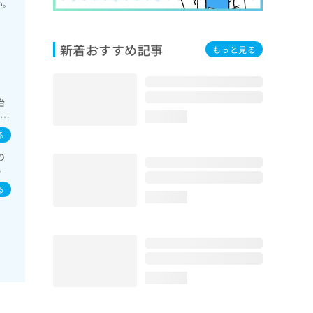
い。
新着おすすめ記事
もっと見る
治
の一
loading...
療／
る
尿
の
診
症
球
る
loading...
loading...