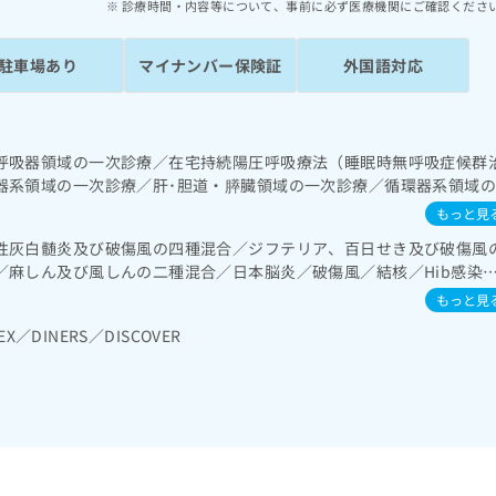
診療時間・内容等について、事前に必ず医療機関にご確認くださ
駐車場あり
マイナンバー保険証
外国語対応
呼吸器領域の一次診療／在宅持続陽圧呼吸療法（睡眠時無呼吸症候群
器系領域の一次診療／肝･胆道・膵臓領域の一次診療／循環器系領域
検査／腎･泌尿器系領域の一次診療／内分泌･代謝･栄養領域の一次診
もっと見
ン療法／糖尿病患者教育（食事療法、運動療法、自己血糖測定）／糖
性灰白髄炎及び破傷風の四種混合／ジフテリア、百日せき及び破傷風
続的な管理及び指導／血液・免疫系領域の一次診療／小児領域の一次
／麻しん及び風しんの二種混合／日本脳炎／破傷風／結核／Hib感染
ヒトパピローマウイルス感染症／水痘／インフルエンザ／成人の肺炎
もっと見
A型肝炎／B型肝炎／狂犬病／ロタウイルス感染症／髄膜炎菌感染症
EX／DINERS／DISCOVER