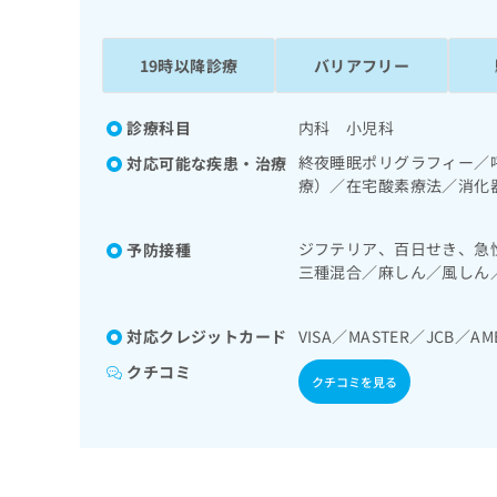
係
ク
者
リ
の
ニ
19時以降診療
バリアフリー
ッ
方
ク
は
ナ
診療科目
内科 小児科
こ
ビ
終夜睡眠ポリグラフィー／
対応可能な疾患・治療
ち
に
療）／在宅酸素療法／消化
関
ら
次診療／ホルター型心電図
す
内分泌機能検査／インスリ
る
ジフテリア、百日せき、急
予防接種
病による合併症に対する継
お
広
三種混合／麻しん／風しん
療／小児呼吸器疾患
広
問
／小児の肺炎球菌感染症／
告
告
い
菌感染症／おたふくかぜ／
出
代
合
対応クレジットカード
VISA／MASTER／JCB／AM
稿
わ
理
の
せ
クチコミ
店
クチコミを見る
お
は
の
問
こ
い
方
ち
合
ら
は
わ
こ