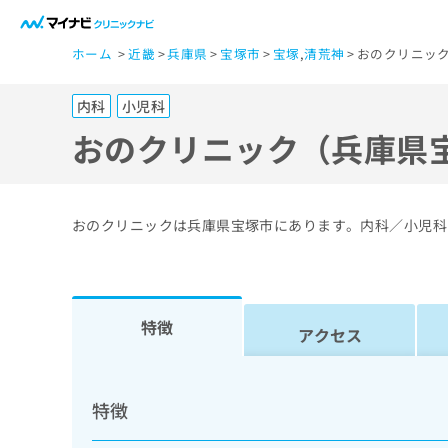
一
ホーム
近畿
兵庫県
宝塚市
宝塚
,
清荒神
おのクリニッ
般
ユ
内科
小児科
ー
ザ
おのクリニック（兵庫県
ー
の
方
おのクリニックは兵庫県宝塚市にあります。内科／小児科
は
こ
ち
ら
特徴
アクセス
医
マ
療
イ
特徴
ナ
関
ビ