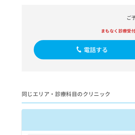
せ
こち
ち
らは
は
マイ
こ
ら
ナビ
ご
ち
クリ
ら
ニッ
まもなく診療受
クナ
広
ビサ
広
資
イト
告
告
への
電話する
料
出
出
お問
の
稿
合せ
稿
ご
の
フォ
の
請
お
ーム
お
求
問
とな
問
りま
は
い
い
す。
こ
合
合
クリ
ち
わ
同じエリア・診療科目のクリニック
ニッ
わ
ら
せ
クの
せ
は
予
は
約・
こ
こ
無
症状
ち
ち
のご
料
ら
相談
ら
情
など
報
はで