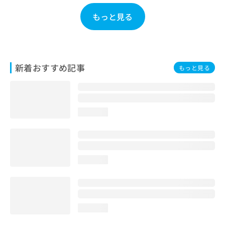
お
もっと見る
問
い
合
わ
せ
新着おすすめ記事
は
もっと見る
こ
ち
ら
loading...
loading...
loading...