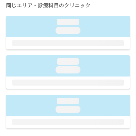
ご了
ら
み
同じエリア・診療科目のクリニック
承く
は
ださ
こ
無
い。
ち
loading...
料
ら
情
loading...
報
拡
掲
充
載
の
情
お
報
loading...
申
の
loading...
し
修
込
正
み
は
は
こ
こ
ち
loading...
ち
ら
ら
loading...
そ
の
他
の