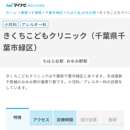
一
般
ホーム
関東
千葉県
千葉市緑区
ちはら台
,
おゆみ野
きくちこどもクリ
ユ
小児科
アレルギー科
ー
ザ
きくちこどもクリニック（千葉県千
ー
葉市緑区）
の
方
は
ちはら台駅
おゆみ野駅
こ
ち
きくちこどもクリニックは千葉県千葉市緑区にあります。京成電鉄
ら
千原線のおゆみ野が最寄り駅です。小児科／アレルギー科の診察を
しています。
医
マ
療
イ
関
ナ
係
ビ
者
ク
特徴
アクセス
診療時間
紹介記事
医師
の
リ
方
ニ