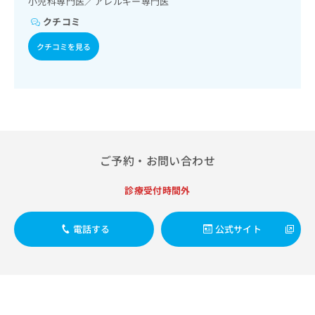
小児科専門医／アレルギー専門医
出
稿
クリ
資
稿
ニッ
の
クチコミ
料
クナ
の
お
の
ビサ
お
クチコミを見る
問
ご
イト
問
い
請
への
い
合
お問
求
合
合せ
わ
は
フォ
わ
せ
こ
ーム
せ
は
ち
とな
は
こ
ら
りま
こ
ち
す。
ち
ご予約・お問い合わせ
ら
クリ
無
ら
ニッ
料
クの
診療受付時間外
資
情
予
料
報
約・
の
症状
拡
電話する
公式サイト
のご
ご
充
相談
請
の
など
求
お
はで
は
申
きま
こ
せん
し
ので
ち
込