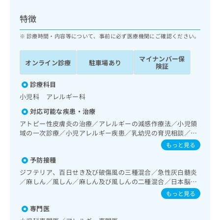
ッ
は
ク
こ
特徴
ナ
ち
ビ
診療時間・内容等について、事前に必ず医療機関にご確認ください。
ら
に
関
マイナンバー保
広
オンライン診療
駐車場あり
す
広
険証
告
る
告
代
お
診療科目
出
理
問
稿
小児科 アレルギー科
店
い
の
対応可能な疾患・治療
合
の
お
わ
アトピー性皮膚炎の治療／アレルギーの減感作療法／小児領
方
問
せ
域の一次診療／小児アレルギー疾患／乳幼児の育児相談／夜
い
は
尿症の治療／小児食物アレルギー負荷検査
は
合
もっと見る
こ
こ
わ
ち
予防接種
ち
せ
ら
ら
ジフテリア、百日せき及び破傷風の三種混合／急性灰白髄炎
は
／麻しん／風しん／麻しん及び風しんの二種混合／日本脳炎
こ
こち
／破傷風／結核／Hib感染症／小児の肺炎球菌感染症／ヒト
ち
もっと見る
広
らは
パピローマウイルス感染症／水痘／インフルエンザ／おたふ
広
ら
告
マイ
専門医
くかぜ／A型肝炎／B型肝炎／ロタウイルス感染症／髄膜炎菌
告
出
ナビ
感染症