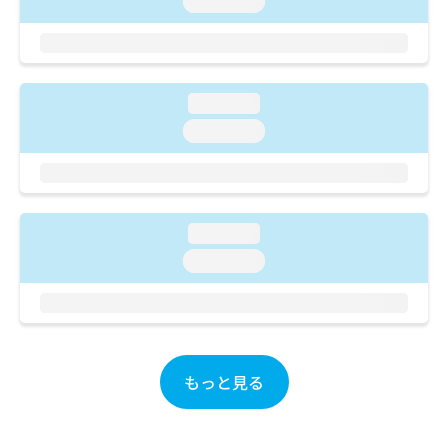
loading...
ご了
ら
み
承く
は
ださ
こ
無
い。
ち
料
ら
情
loading...
報
loading...
拡
掲
充
載
の
情
お
報
申
の
し
loading...
修
込
正
loading...
み
は
は
こ
こ
ち
ち
ら
ら
もっと見る
そ
の
他
の