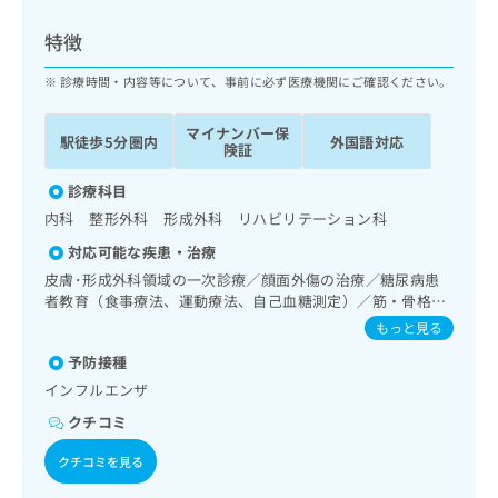
ッ
は
ク
こ
特徴
ナ
ち
ビ
診療時間・内容等について、事前に必ず医療機関にご確認ください。
ら
に
関
マイナンバー保
広
駅徒歩5分圏内
外国語対応
す
広
険証
告
る
告
代
お
診療科目
出
理
問
稿
内科 整形外科 形成外科 リハビリテーション科
店
い
の
対応可能な疾患・治療
合
の
お
わ
皮膚･形成外科領域の一次診療／顔面外傷の治療／糖尿病患
方
問
せ
者教育（食事療法、運動療法、自己血糖測定）／筋・骨格系
い
は
及び外傷領域の一次診療
は
合
もっと見る
こ
こ
わ
ち
予防接種
ち
せ
ら
ら
インフルエンザ
は
こ
クチコミ
こち
ち
広
らは
広
ら
クチコミを見る
告
マイ
告
出
ナビ