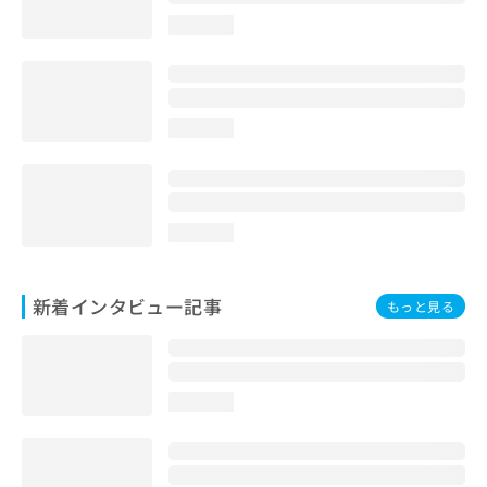
loading...
loading...
loading...
新着インタビュー記事
もっと見る
loading...