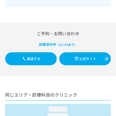
出
稿
クリ
資
稿
ニッ
の
料
クナ
の
お
の
ビサ
お
問
ご
イト
問
い
請
への
い
合
お問
求
合
ご予約・お問い合わせ
合せ
わ
は
フォ
わ
せ
こ
ーム
せ
は
ち
診療受付中
（12:30まで）
とな
は
こ
ら
りま
こ
ち
す。
ち
電話する
公式サイト
ら
クリ
無
ら
ニッ
料
クの
資
情
予
料
報
約・
の
症状
拡
のご
ご
充
相談
請
の
同じエリア・診療科目のクリニック
など
求
お
はで
は
申
きま
こ
せん
し
loading...
ので
ち
込