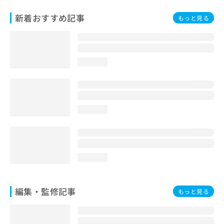
お
新着おすすめ記事
問
もっと見る
い
合
わ
せ
loading...
は
こ
ち
ら
loading...
loading...
編集・監修記事
もっと見る