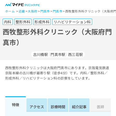
一
般
ホーム
近畿
大阪府
門真市
門真市
西牧整形外科クリニック（大阪府門
ユ
内科
整形外科
形成外科
リハビリテーション科
ー
ザ
西牧整形外科クリニック（大阪府門
ー
真市）
の
方
は
古川橋駅
門真市駅
西三荘駅
こ
ち
西牧整形外科クリニックは大阪府門真市にあります。京阪電気鉄道
ら
京阪本線の古川橋が最寄り駅（徒歩4分）です。内科／整形外科／
形成外科／リハビリテーション科の診察をしています。
医
マ
療
イ
関
ナ
係
ビ
者
ク
特徴
アクセス
診療時間
紹介記事
医師
の
リ
方
ニ