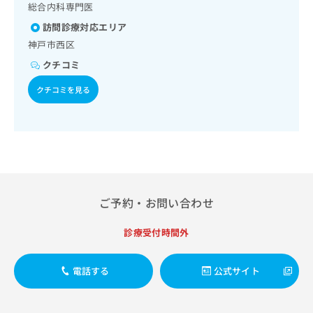
出
ウイルス感染症／髄膜炎菌感染症
稿
クリ
総合内科専門医
資
稿
ニッ
の
料
訪問診療対応エリア
クナ
の
お
の
ビサ
神戸市西区
お
問
ご
イト
問
い
請
クチコミ
への
い
合
お問
求
合
合せ
わ
クチコミを見る
は
フォ
わ
せ
こ
ーム
せ
は
ち
とな
は
こ
ら
りま
こ
ち
す。
ち
ら
クリ
無
ら
ニッ
料
クの
資
情
予
ご予約・お問い合わせ
料
報
約・
の
症状
拡
のご
診療受付時間外
ご
充
相談
請
の
など
求
お
はで
電話する
公式サイト
は
申
きま
こ
せん
し
ので
ち
込