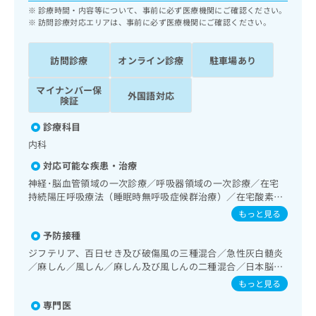
ッ
は
診療時間・内容等について、事前に必ず医療機関にご確認ください。
ク
訪問診療対応エリアは、事前に必ず医療機関にご確認ください。
こ
ナ
ち
ビ
ら
訪問診療
オンライン診療
駐車場あり
に
関
広
マイナンバー保
す
広
外国語対応
険証
告
る
告
代
お
出
診療科目
理
問
稿
内科
店
い
の
合
の
お
対応可能な疾患・治療
わ
方
問
神経･脳血管領域の一次診療／呼吸器領域の一次診療／在宅
せ
い
は
持続陽圧呼吸療法（睡眠時無呼吸症候群治療）／在宅酸素療
は
合
こ
法／消化器系領域の一次診療／上部消化管内視鏡検査／肝･
もっと見る
こ
わ
胆道・膵臓領域の一次診療／循環器系領域の一次診療／ホル
ち
ち
せ
予防接種
ター型心電図検査／腎･泌尿器系領域の一次診療／内分泌･代
ら
ら
は
謝･栄養領域の一次診療／インスリン療法／糖尿病による合
ジフテリア、百日せき及び破傷風の三種混合／急性灰白髄炎
こ
併症に対する継続的な管理及び指導／血液・免疫系領域の一
／麻しん／風しん／麻しん及び風しんの二種混合／日本脳炎
こち
次診療／小児領域の一次診療／医療用麻薬によるがん疼痛治
ち
広
／破傷風／Hib感染症／小児の肺炎球菌感染症／ヒトパピロ
もっと見る
らは
療／漢方薬の処方
広
ら
ーマウイルス感染症／水痘／インフルエンザ／成人の肺炎球
告
マイ
専門医
告
菌感染症／おたふくかぜ／A型肝炎／B型肝炎／狂犬病／ロタ
出
ナビ