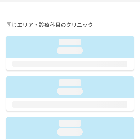
ご了
ら
み
承く
は
ださ
こ
無
い。
ち
料
同じエリア・診療科目のクリニック
ら
情
報
拡
loading...
掲
充
載
loading...
の
情
お
報
申
の
し
修
込
正
loading...
み
は
loading...
は
こ
こ
ち
ち
ら
ら
そ
loading...
の
他
loading...
の