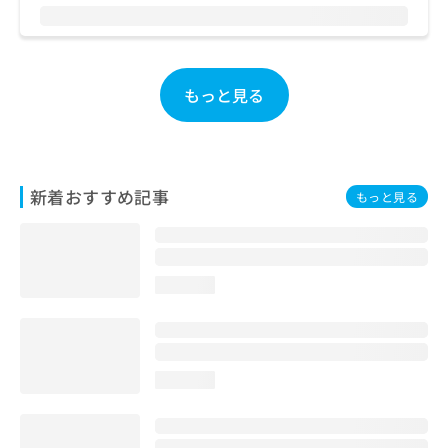
お
問
い
合
もっと見る
わ
せ
は
こ
ち
ら
新着おすすめ記事
もっと見る
loading...
loading...