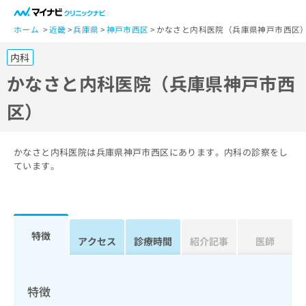
一
般
ホーム
近畿
兵庫県
神戸市西区
かなさと内科医院（兵庫県神戸市西区
ユ
内科
ー
ザ
かなさと内科医院（兵庫県神戸市西
ー
区）
の
方
は
こ
かなさと内科医院は兵庫県神戸市西区にあります。内科の診察をし
ち
ています。
ら
医
マ
療
イ
特徴
関
アクセス
診療時間
紹介記事
医師
ナ
係
ビ
者
ク
の
リ
特徴
方
ニ