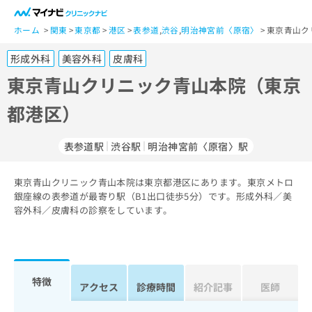
一
般
ホーム
関東
東京都
港区
表参道
,
渋谷
,
明治神宮前〈原宿〉
東京青山ク
ユ
形成外科
美容外科
皮膚科
ー
ザ
東京青山クリニック青山本院（東京
ー
都港区）
の
方
は
表参道駅
渋谷駅
明治神宮前〈原宿〉駅
こ
ち
東京青山クリニック青山本院は東京都港区にあります。東京メトロ
ら
銀座線の表参道が最寄り駅（B1出口徒歩5分）です。形成外科／美
容外科／皮膚科の診察をしています。
医
マ
療
イ
関
ナ
係
ビ
者
ク
特徴
アクセス
診療時間
紹介記事
医師
の
リ
方
ニ