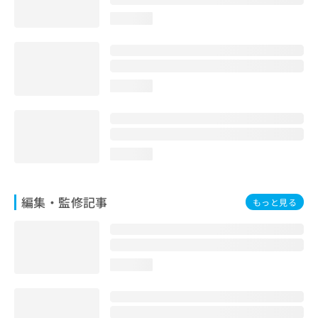
お
loading...
問
い
合
わ
せ
loading...
は
こ
ち
ら
loading...
編集・監修記事
もっと見る
loading...