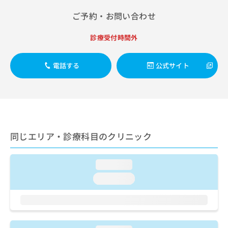
出
稿
クリ
資
稿
ニッ
の
ご予約・お問い合わせ
料
クナ
の
お
の
ビサ
お
問
ご
診療受付時間外
イト
問
い
請
への
い
合
お問
求
合
合せ
わ
電話する
公式サイト
は
フォ
わ
せ
こ
ーム
せ
は
ち
とな
は
こ
ら
りま
こ
ち
す。
ち
ら
クリ
無
ら
ニッ
料
クの
同じエリア・診療科目のクリニック
資
情
予
料
報
約・
の
症状
拡
loading...
のご
ご
充
相談
loading...
請
の
など
求
お
はで
は
申
きま
こ
せん
し
ので
ち
込