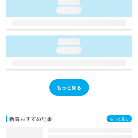
ご了
loading...
ら
み
承く
は
loading...
ださ
こ
無
い。
ち
料
ら
情
報
拡
loading...
掲
充
載
loading...
の
情
お
報
申
の
し
修
込
正
み
は
もっと見る
は
こ
こ
ち
ち
ら
ら
そ
新着おすすめ記事
もっと見る
の
他
の