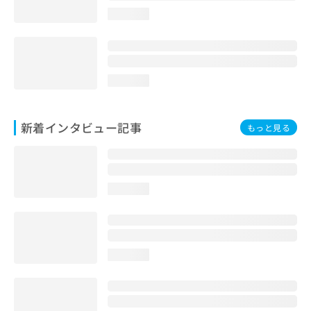
loading...
loading...
新着インタビュー記事
もっと見る
loading...
loading...