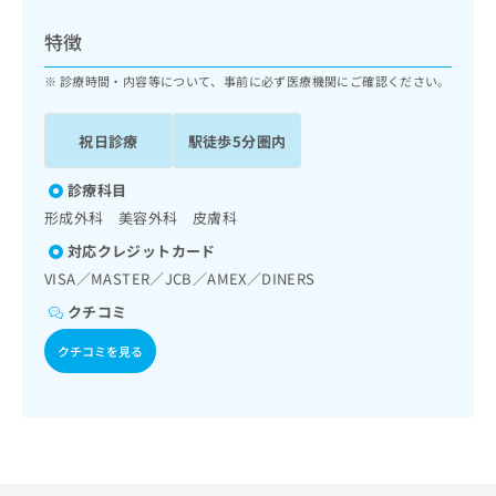
ッ
は
ク
こ
特徴
ナ
ち
ビ
診療時間・内容等について、事前に必ず医療機関にご確認ください。
ら
に
関
広
祝日診療
駅徒歩5分圏内
す
広
告
る
告
代
お
診療科目
出
理
問
稿
形成外科 美容外科 皮膚科
店
い
の
対応クレジットカード
合
の
お
わ
VISA／MASTER／JCB／AMEX／DINERS
方
問
せ
い
は
クチコミ
は
合
こ
こ
わ
クチコミを見る
ち
ち
せ
ら
ら
は
こ
こち
ち
広
らは
広
ら
告
マイ
告
出
ナビ