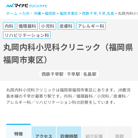
一
般
ホーム
九州・沖縄
福岡県
福岡市東区
西鉄千早
,
千早
,
名島
丸岡内科小
ユ
内科
循環器科
小児科
皮膚科
アレルギー科
ー
ザ
リハビリテーション科
ー
丸岡内科小児科クリニック（福岡県
の
方
福岡市東区）
は
こ
西鉄千早駅
千早駅
名島駅
ち
ら
丸岡内科小児科クリニックは福岡県福岡市東区にあります。JR鹿児
医
島本線の千早が最寄り駅です。内科／循環器科／小児科／皮膚科／
マ
療
アレルギー科／リハビリテーション科の診察をしています。
イ
関
ナ
係
ビ
者
ク
の
リ
特徴
方
ニ
アクセス
診療時間
紹介記事
医師