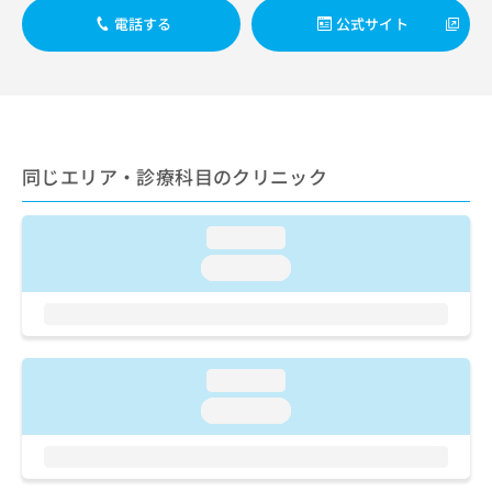
ご了
ら
み
承く
電話する
公式サイト
は
ださ
こ
無
い。
ち
料
ら
情
報
拡
掲
充
載
同じエリア・診療科目のクリニック
の
情
お
報
申
の
loading...
し
修
loading...
込
正
み
は
は
こ
こ
ち
ち
ら
loading...
ら
loading...
そ
の
他
の