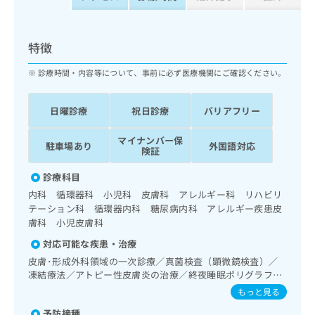
ッ
は
ク
こ
ナ
ち
特徴
ビ
ら
に
診療時間・内容等について、事前に必ず医療機関にご確認ください。
関
広
す
広
告
る
告
日曜診療
祝日診療
バリアフリー
代
お
出
理
問
稿
マイナンバー保
駐車場あり
外国語対応
店
い
の
険証
合
の
お
わ
診療科目
方
問
せ
い
は
内科 循環器科 小児科 皮膚科 アレルギー科 リハビリ
は
合
テーション科 循環器内科 糖尿病内科 アレルギー疾患皮
こ
こ
わ
膚科 小児皮膚科
ち
ち
せ
ら
対応可能な疾患・治療
ら
は
皮膚･形成外科領域の一次診療／真菌検査（顕微鏡検査）／
こ
こち
凍結療法／アトピー性皮膚炎の治療／終夜睡眠ポリグラフィ
ち
広
らは
ー／禁煙指導（ニコチン依存症管理）／在宅持続陽圧呼吸療
広
ら
もっと見る
告
マイ
法（睡眠時無呼吸症候群治療）／ホルター型心電図検査／内
告
出
ナビ
予防接種
分泌･代謝･栄養領域の一次診療／内分泌機能検査／インスリ