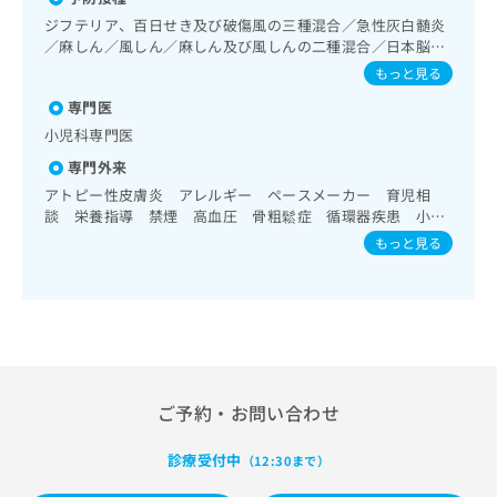
出
稿
クリ
資
ン療法／糖尿病患者教育（食事療法、運動療法、自己血糖測
ジフテリア、百日せき及び破傷風の三種混合／急性灰白髄炎
稿
ニッ
の
料
定）／糖尿病による合併症に対する継続的な管理及び指導／
／麻しん／風しん／麻しん及び風しんの二種混合／日本脳炎
クナ
の
お
の
小児領域の一次診療／夜尿症の治療
ビサ
／破傷風／結核／Hib感染症／小児の肺炎球菌感染症／ヒト
お
もっと見る
問
ご
イト
パピローマウイルス感染症／水痘／インフルエンザ／成人の
問
い
請
への
専門医
肺炎球菌感染症／おたふくかぜ／A型肝炎／B型肝炎／ロタウ
い
合
お問
求
イルス感染症／髄膜炎菌感染症
小児科専門医
合
合せ
わ
は
フォ
わ
せ
専門外来
こ
ーム
せ
は
ち
アトピー性皮膚炎 アレルギー ペースメーカー 育児相
とな
は
こ
ら
談 栄養指導 禁煙 高血圧 骨粗鬆症 循環器疾患 小児
りま
こ
ち
す。
循環器 睡眠時無呼吸症候群 超音波診断 糖尿病 肥満
もっと見る
ち
ら
クリ
喘息
無
ら
ニッ
料
クの
資
情
予
料
報
約・
の
症状
拡
のご
ご
充
相談
請
の
など
ご予約・お問い合わせ
求
お
はで
は
申
きま
こ
診療受付中
せん
（12:30まで）
し
ので
ち
込