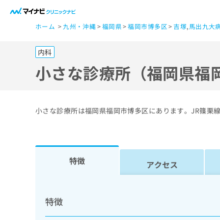
一
ホーム
九州・沖縄
福岡県
福岡市博多区
吉塚
,
馬出九大
般
ユ
内科
ー
ザ
小さな診療所（福岡県福
ー
の
方
小さな診療所は福岡県福岡市博多区にあります。JR篠栗
は
こ
ち
ら
特徴
アクセス
医
マ
療
イ
特徴
ナ
関
ビ