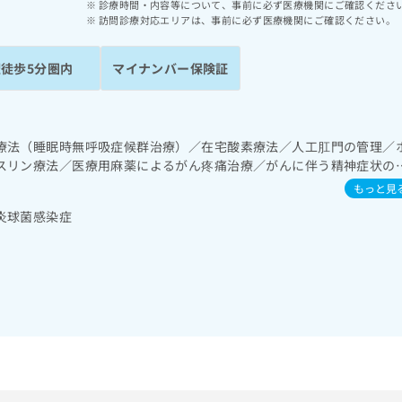
診療時間・内容等について、事前に必ず医療機関にご確認くださ
訪問診療対応エリアは、事前に必ず医療機関にご確認ください。
駅徒歩5分圏内
マイナンバー保険証
療法（睡眠時無呼吸症候群治療）／在宅酸素療法／人工肛門の管理／
スリン療法／医療用麻薬によるがん疼痛治療／がんに伴う精神症状の
おける看取り
もっと見
炎球菌感染症