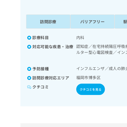
係
ク
者
リ
の
ニ
ッ
訪問診療
バリアフリー
方
ク
は
ナ
こ
診療科目
内科
ビ
ち
に
認知症／在宅持続陽圧呼吸
対応可能な疾患・治療
関
ら
ルター型心電図検査／イン
す
ア／漢方薬の処方／在宅に
る
お
インフルエンザ／成人の肺
予防接種
広
広
問
告
告
福岡市博多区
訪問診療対応エリア
い
出
代
合
クチコミ
稿
わ
クチコミを見る
理
の
せ
店
お
は
の
問
こ
い
方
ち
合
ら
は
わ
こ