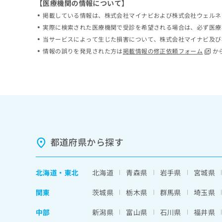
【医療機関の情報について】
ち
み
掲載している情報は、株式会社マイナビおよび株式会社ウェルネ
ら
は
実際に検索された医療機関で受診を希望される場合は、必ず医療
こ
ち
当サービスによって生じた損害について、株式会社マイナビ及び
そ
ら
情報の誤りを発見された方は
掲載情報の修正依頼フォーム
か
の
他
の
お
問
い
合
わ
せ
都道府県から探す
は
こ
ち
北海道
・
東北
北海道
青森県
岩手県
宮城県
ら
関東
茨城県
栃木県
群馬県
埼玉県
中部
新潟県
富山県
石川県
福井県