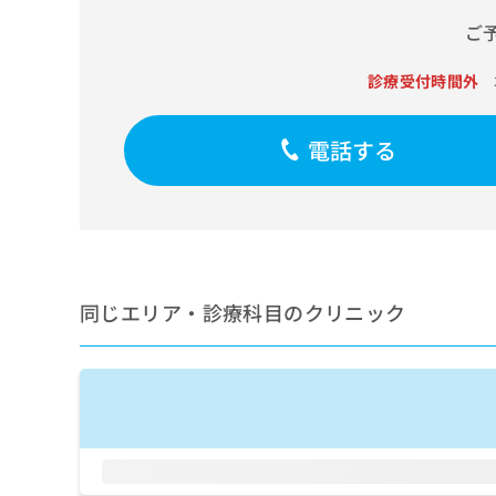
せ
こち
ち
らは
は
ご
マイ
こ
ら
ナビ
ち
クリ
診療受付時間外
ら
ニッ
クナ
広
ビサ
電話する
広
資
イト
告
告
への
料
出
出
お問
の
稿
合せ
稿
ご
の
フォ
の
請
お
ーム
お
求
問
とな
問
りま
は
い
い
す。
同じエリア・診療科目のクリニック
こ
合
合
クリ
ち
わ
ニッ
わ
ら
せ
クの
せ
は
予
は
約・
こ
こ
無
症状
ち
ち
のご
料
ら
相談
ら
情
など
報
はで