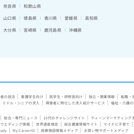
奈良県
和歌山県
山口県
徳島県
香川県
愛媛県
高知県
大分県
宮崎県
鹿児島県
沖縄県
験者の就活
看護学生向け
医学生・研修医向け
独立・開業情報
転職・
ミドル・シニアの求人
障害者に特化した求人紹介サービス
福祉・介護の
総合・専門ニュース
10代のチャレンジサイト
ティーンマーケティング
ウエディング情報
世界遺産検定
総合農業情報サイト
マイナビ子育て
tudy
My CareerID
医療施設情報メディア
お買い物サポートメディア