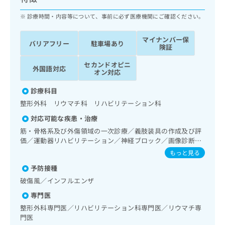
ッ
は
ク
診療時間・内容等について、事前に必ず医療機関にご確認ください。
こ
ナ
ち
ビ
ら
マイナンバー保
バリアフリー
駐車場あり
に
険証
関
広
セカンドオピニ
す
広
外国語対応
告
オン対応
る
告
代
お
出
診療科目
理
問
稿
整形外科 リウマチ科 リハビリテーション科
店
い
の
合
の
お
対応可能な疾患・治療
わ
方
問
筋・骨格系及び外傷領域の一次診療／義肢装具の作成及び評
せ
い
は
価／運動器リハビリテーション／神経ブロック／画像診断管
は
合
こ
理（専ら画像診断を担当する医師による読影）／漢方薬の処
もっと見る
こ
わ
方／外来における化学療法
ち
ち
せ
予防接種
ら
ら
は
破傷風／インフルエンザ
こ
こち
専門医
ち
広
らは
広
ら
整形外科専門医／リハビリテーション科専門医／リウマチ専
告
マイ
門医
告
出
ナビ