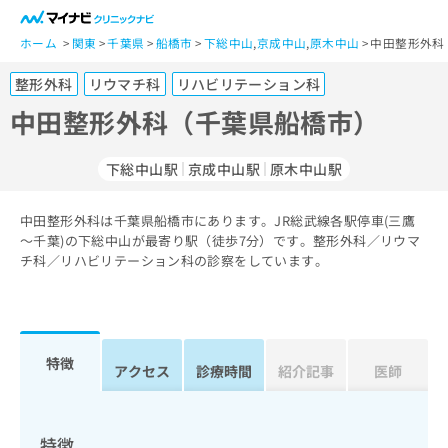
一
般
ホーム
関東
千葉県
船橋市
下総中山
,
京成中山
,
原木中山
中田整形外科
ユ
整形外科
リウマチ科
リハビリテーション科
ー
ザ
中田整形外科（千葉県船橋市）
ー
の
下総中山駅
京成中山駅
原木中山駅
方
は
こ
中田整形外科は千葉県船橋市にあります。JR総武線各駅停車(三鷹
～千葉)の下総中山が最寄り駅（徒歩7分）です。整形外科／リウマ
ち
チ科／リハビリテーション科の診察をしています。
ら
医
マ
療
イ
関
ナ
特徴
アクセス
診療時間
紹介記事
医師
係
ビ
者
ク
の
リ
方
ニ
特徴