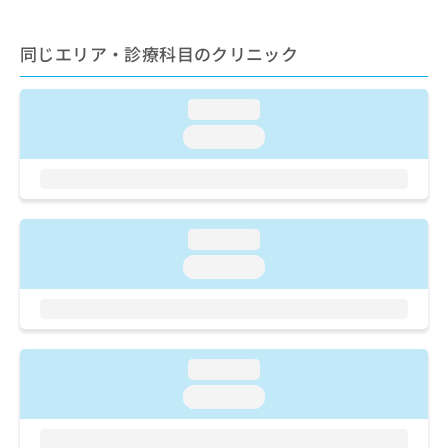
ご了
ら
み
承く
は
ださ
こ
同じエリア・診療科目のクリニック
無
い。
ち
料
ら
情
loading...
報
拡
掲
loading...
充
載
の
情
お
報
申
の
し
修
loading...
込
正
loading...
み
は
は
こ
こ
ち
ち
ら
ら
loading...
そ
loading...
の
他
の