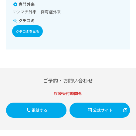
出
稿
クリ
資
専門外来
稿
ニッ
の
料
リウマチ外来 側弯症外来
クナ
の
お
の
ビサ
お
クチコミ
問
ご
イト
問
い
請
への
クチコミを見る
い
合
お問
求
合
合せ
わ
は
フォ
わ
せ
こ
ーム
せ
は
ち
とな
は
こ
ら
りま
こ
ち
す。
ち
ら
クリ
無
ら
ニッ
料
ご予約・お問い合わせ
クの
資
情
予
料
報
約・
診療受付時間外
の
症状
拡
のご
ご
充
相談
請
の
電話する
公式サイト
など
求
お
はで
は
申
きま
こ
せん
し
ので
ち
込