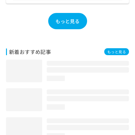
お
問
い
もっと見る
合
わ
せ
は
こ
新着おすすめ記事
もっと見る
ち
ら
loading...
loading...