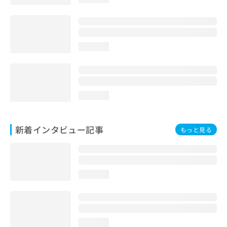
loading...
loading...
新着インタビュー記事
もっと見る
loading...
loading...