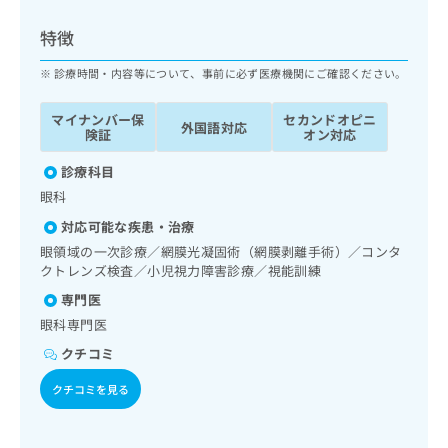
ッ
は
ク
こ
特徴
ナ
ち
ビ
診療時間・内容等について、事前に必ず医療機関にご確認ください。
ら
に
関
マイナンバー保
セカンドオピニ
広
外国語対応
す
広
険証
オン対応
告
る
告
代
お
診療科目
出
理
問
稿
眼科
店
い
の
対応可能な疾患・治療
合
の
お
わ
眼領域の一次診療／網膜光凝固術（網膜剥離手術）／コンタ
方
問
せ
クトレンズ検査／小児視力障害診療／視能訓練
い
は
は
合
こ
専門医
こ
わ
ち
眼科専門医
ち
せ
ら
ら
は
クチコミ
こ
こち
クチコミを見る
ち
広
らは
広
ら
告
マイ
告
出
ナビ