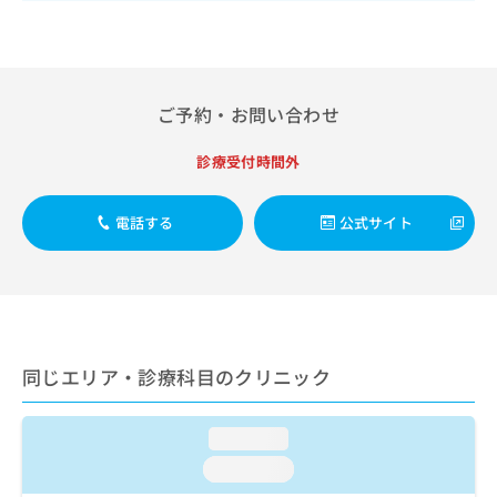
出
稿
クリ
資
稿
ニッ
の
料
クナ
の
お
の
ビサ
お
問
ご
イト
問
い
請
への
ご予約・お問い合わせ
い
合
お問
求
合
合せ
わ
は
フォ
わ
診療受付時間外
せ
こ
ーム
せ
は
ち
とな
は
こ
ら
りま
電話する
公式サイト
こ
ち
す。
ち
ら
クリ
無
ら
ニッ
料
クの
資
情
予
料
報
約・
の
症状
拡
のご
ご
同じエリア・診療科目のクリニック
充
相談
請
の
など
求
お
はで
は
loading...
申
きま
こ
せん
し
loading...
ので
ち
込