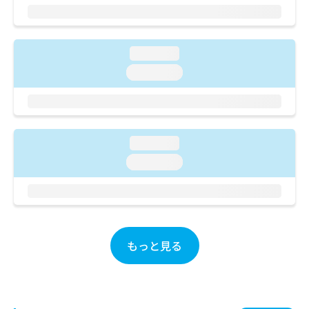
ご了
ら
み
承く
は
ださ
こ
無
い。
ち
料
loading...
ら
情
loading...
報
拡
掲
充
載
の
情
お
報
loading...
申
の
し
loading...
修
込
正
み
は
は
こ
こ
ち
ち
ら
ら
もっと見る
そ
の
他
の