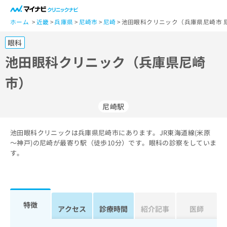
一
般
ホーム
近畿
兵庫県
尼崎市
尼崎
池田眼科クリニック（兵庫県尼崎市 
ユ
眼科
ー
ザ
池田眼科クリニック（兵庫県尼崎
ー
市）
の
方
は
尼崎駅
こ
ち
池田眼科クリニックは兵庫県尼崎市にあります。JR東海道線(米原
ら
～神戸)の尼崎が最寄り駅（徒歩10分）です。眼科の診察をしていま
す。
医
マ
療
イ
関
ナ
係
ビ
者
ク
特徴
アクセス
診療時間
紹介記事
医師
の
リ
方
ニ