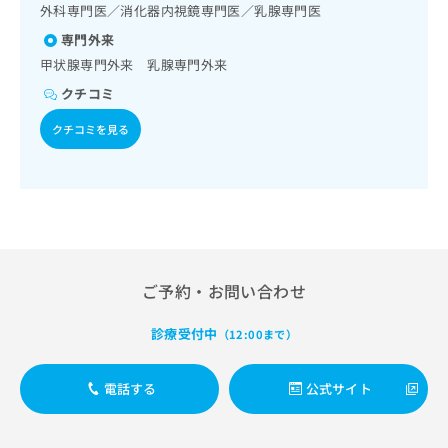
出
稿
クリ
外科専門医／消化器内視鏡専門医／乳腺専門医
資
稿
ニッ
の
料
専門外来
クナ
の
お
の
ビサ
甲状腺専門外来 乳腺専門外来
お
問
ご
イト
問
い
請
への
クチコミ
い
合
お問
求
合
合せ
わ
クチコミを見る
は
フォ
わ
せ
こ
ーム
せ
は
ち
とな
は
こ
ら
りま
こ
ち
す。
ち
ら
クリ
無
ら
ニッ
料
クの
資
情
予
ご予約・お問い合わせ
料
報
約・
の
症状
拡
のご
診療受付中
ご
（12:00まで）
充
相談
請
の
など
求
お
はで
電話する
公式サイト
は
申
きま
こ
せん
し
ので
ち
込