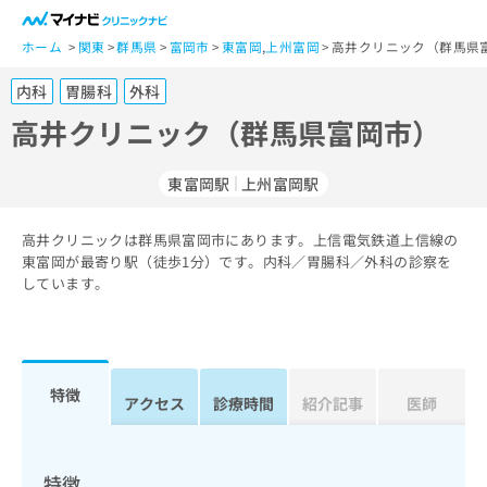
一
般
ホーム
関東
群馬県
富岡市
東富岡
,
上州富岡
高井クリニック（群馬県
ユ
内科
胃腸科
外科
ー
ザ
高井クリニック（群馬県富岡市）
ー
の
東富岡駅
上州富岡駅
方
は
こ
高井クリニックは群馬県富岡市にあります。上信電気鉄道上信線の
東富岡が最寄り駅（徒歩1分）です。内科／胃腸科／外科の診察を
ち
しています。
ら
医
マ
療
イ
関
ナ
特徴
アクセス
診療時間
紹介記事
医師
係
ビ
者
ク
の
リ
方
ニ
特徴