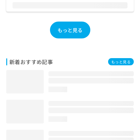
お
問
い
合
もっと見る
わ
せ
は
こ
ち
ら
新着おすすめ記事
もっと見る
loading...
loading...