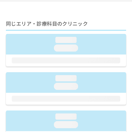
ご了
ら
み
承く
は
ださ
こ
無
い。
ち
料
同じエリア・診療科目のクリニック
ら
情
報
拡
loading...
掲
充
載
loading...
の
情
お
報
申
の
し
修
込
正
loading...
み
は
は
loading...
こ
こ
ち
ち
ら
ら
そ
loading...
の
他
loading...
の