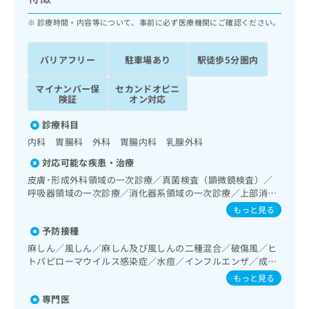
ッ
は
ク
診療時間・内容等について、事前に必ず医療機関にご確認ください。
こ
ナ
ち
ビ
ら
バリアフリー
駐車場あり
駅徒歩5分圏内
に
関
広
マイナンバー保
セカンドオピニ
す
広
告
険証
オン対応
る
告
代
お
出
診療科目
理
問
稿
内科 胃腸科 外科 胃腸内科 乳腺外科
店
い
の
合
の
お
対応可能な疾患・治療
わ
方
問
皮膚･形成外科領域の一次診療／真菌検査（顕微鏡検査）／
せ
い
は
呼吸器領域の一次診療／消化器系領域の一次診療／上部消化
は
合
こ
管内視鏡検査／肝･胆道・膵臓領域の一次診療／循環器系領
もっと見る
こ
わ
域の一次診療／腎･泌尿器系領域の一次診療／乳腺領域の一
ち
ち
せ
予防接種
次診療／内分泌･代謝･栄養領域の一次診療／マンモグラフィ
ら
ら
は
ー検査（乳房撮影）／漢方薬の処方
麻しん／風しん／麻しん及び風しんの二種混合／破傷風／ヒ
こ
トパピローマウイルス感染症／水痘／インフルエンザ／成人
こち
ち
広
の肺炎球菌感染症／おたふくかぜ／A型肝炎／B型肝炎
もっと見る
らは
広
ら
告
マイ
告
専門医
出
ナビ