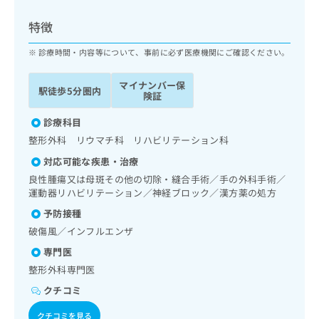
ッ
は
ク
こ
特徴
ナ
ち
ビ
診療時間・内容等について、事前に必ず医療機関にご確認ください。
ら
に
関
マイナンバー保
広
駅徒歩5分圏内
す
広
険証
告
る
告
代
お
診療科目
出
理
問
稿
整形外科 リウマチ科 リハビリテーション科
店
い
の
対応可能な疾患・治療
合
の
お
わ
良性腫瘍又は母斑その他の切除・縫合手術／手の外科手術／
方
問
せ
運動器リハビリテーション／神経ブロック／漢方薬の処方
い
は
は
合
こ
予防接種
こ
わ
ち
破傷風／インフルエンザ
ち
せ
ら
ら
は
専門医
こ
整形外科専門医
こち
ち
広
らは
クチコミ
広
ら
告
マイ
告
出
ナビ
クチコミを見る