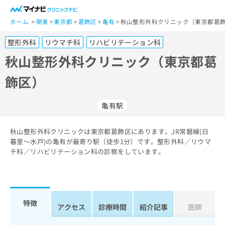
一
般
ホーム
関東
東京都
葛飾区
亀有
秋山整形外科クリニック（東京都葛飾
ユ
整形外科
リウマチ科
リハビリテーション科
ー
ザ
秋山整形外科クリニック（東京都葛
ー
飾区）
の
方
は
亀有駅
こ
ち
秋山整形外科クリニックは東京都葛飾区にあります。JR常磐線(日
ら
暮里～水戸)の亀有が最寄り駅（徒歩1分）です。整形外科／リウマ
チ科／リハビリテーション科の診察をしています。
医
マ
療
イ
関
ナ
係
ビ
者
ク
特徴
アクセス
診療時間
紹介記事
医師
の
リ
方
ニ