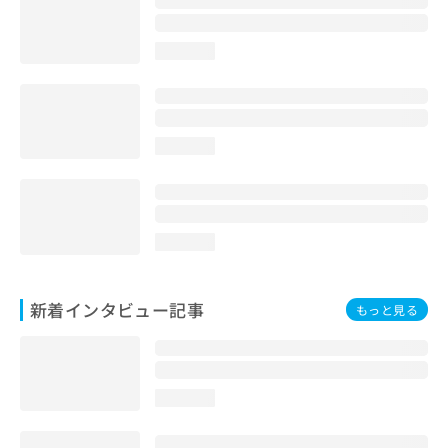
loading...
loading...
loading...
新着インタビュー記事
もっと見る
loading...