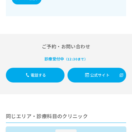
出
稿
クリ
資
稿
ニッ
の
料
クナ
の
お
の
ビサ
お
問
ご
イト
問
い
請
への
い
合
お問
求
合
合せ
わ
は
フォ
わ
せ
こ
ご予約・お問い合わせ
ーム
せ
は
ち
とな
は
こ
ら
りま
診療受付中
（12:30まで）
こ
ち
す。
ち
ら
クリ
無
ら
ニッ
電話する
公式サイト
料
クの
資
情
予
料
報
約・
の
症状
拡
のご
ご
充
相談
請
の
など
求
お
はで
同じエリア・診療科目のクリニック
は
申
きま
こ
せん
し
ので
ち
込