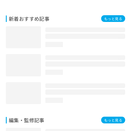
お
問
い
新着おすすめ記事
もっと見る
合
わ
せ
は
こ
loading...
ち
ら
loading...
loading...
編集・監修記事
もっと見る