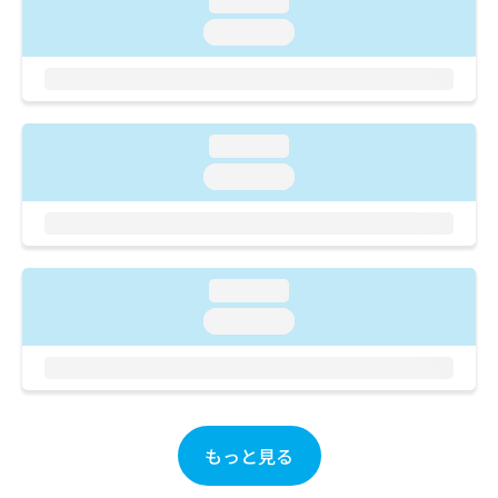
loading...
ご了
ら
み
承く
loading...
は
ださ
こ
無
い。
ち
料
ら
情
報
loading...
拡
掲
充
載
loading...
の
情
お
報
申
の
し
修
込
正
loading...
み
は
loading...
は
こ
こ
ち
ち
ら
ら
そ
の
もっと見る
他
の