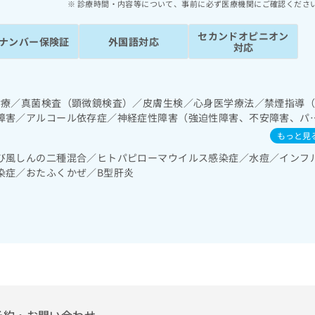
診療時間・内容等について、事前に必ず医療機関にご確認くださ
セカンドオピニオン
ナンバー保険証
外国語対応
対応
診療／真菌検査（顕微鏡検査）／皮膚生検／心身医学療法／禁煙指導
障害／アルコール依存症／神経症性障害（強迫性障害、不安障害、パ
的外傷後ストレス障害（PTSD）／腎･泌尿器系領域の一次診療／尿失
もっと見
療／婦人科領域の一次診療／更年期障害治療／乳腺領域の一次診療／
び風しんの二種混合／ヒトパピローマウイルス感染症／水痘／インフ
次診療／内分泌機能検査／糖尿病患者教育（食事療法、運動療法、自己
染症／おたふくかぜ／B型肝炎
域の一次診療／硬膜外麻酔／画像診断管理（専ら画像診断を担当する
影／マンモグラフィー検査（乳房撮影）／CT撮影／病理診断（専ら病
診断）／漢方薬の処方