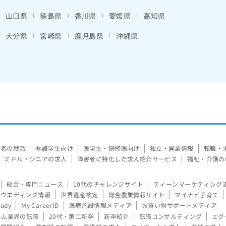
山口県
徳島県
香川県
愛媛県
高知県
大分県
宮崎県
鹿児島県
沖縄県
験者の就活
看護学生向け
医学生・研修医向け
独立・開業情報
転職・
ミドル・シニアの求人
障害者に特化した求人紹介サービス
福祉・介護の
総合・専門ニュース
10代のチャレンジサイト
ティーンマーケティング
ウエディング情報
世界遺産検定
総合農業情報サイト
マイナビ子育て
tudy
My CareerID
医療施設情報メディア
お買い物サポートメディア
ーム業界の転職
20代・第二新卒
新卒紹介
転職コンサルティング
エグ