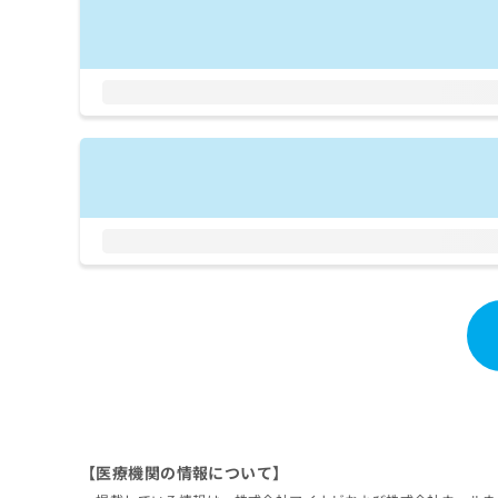
拡
資
きま
充
料
せん
の
ので
の
ご了
お
ご
承く
申
請
ださ
し
求
い。
込
は
み
こ
は
ち
こ
ら
ち
ら
無
料
掲
情
載
報
情
拡
報
充
の
の
修
お
正
申
は
【医療機関の情報について】
し
こ
込