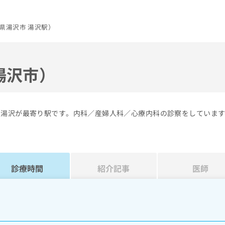
県湯沢市 湯沢駅）
湯沢市）
の湯沢が最寄り駅です。内科／産婦人科／心療内科の診察をしていま
診療時間
紹介記事
医師