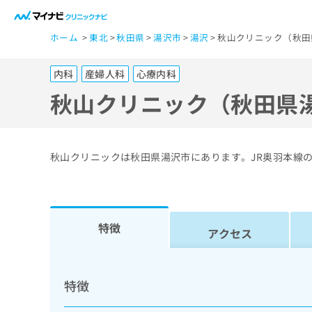
一
ホーム
東北
秋田県
湯沢市
湯沢
秋山クリニック（秋田
般
ユ
内科
産婦人科
心療内科
ー
ザ
秋山クリニック（秋田県
ー
の
方
秋山クリニックは秋田県湯沢市にあります。JR奥羽本線
は
こ
ち
ら
特徴
アクセス
医
マ
療
イ
特徴
ナ
関
ビ