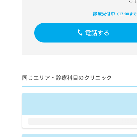
ご
せ
こち
ち
らは
は
マイ
診療受付中
こ
（12:00ま
ら
ナビ
ち
クリ
ら
ニッ
電話する
クナ
広
ビサ
広
資
イト
告
告
への
料
出
出
お問
の
稿
合せ
稿
ご
の
フォ
の
請
お
ーム
お
求
問
とな
同じエリア・診療科目のクリニック
問
りま
は
い
い
す。
こ
合
合
クリ
ち
わ
ニッ
わ
ら
せ
クの
せ
は
予
は
約・
こ
こ
無
症状
ち
ち
のご
料
ら
相談
ら
情
など
報
はで