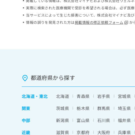
掲載している情報は、株式会社マイナビおよび株式会社ウェルネ
ち
み
実際に検索された医療機関で受診を希望される場合は、必ず医療
ら
は
当サービスによって生じた損害について、株式会社マイナビ及び
こ
情報の誤りを発見された方は
掲載情報の修正依頼フォーム
か
ち
そ
ら
の
他
の
お
問
い
合
わ
都道府県から探す
せ
は
こ
北海道
・
東北
北海道
青森県
岩手県
宮城県
ち
ら
関東
茨城県
栃木県
群馬県
埼玉県
中部
新潟県
富山県
石川県
福井県
近畿
滋賀県
京都府
大阪府
兵庫県