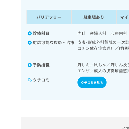
係
ク
者
リ
の
ニ
バリアフリー
駐車場あり
マイ
ッ
方
ク
は
ナ
診療科目
内科 産婦人科 心療内科
こ
ビ
皮膚･形成外科領域の一次
対応可能な疾患・治療
ち
に
コチン依存症管理）／睡眠
関
ら
ック障害等）／認知症／心
す
の治療／産科領域の一次診
る
麻しん／風しん／麻しん及
予防接種
分泌･代謝･栄養領域の一
お
広
エンザ／成人の肺炎球菌感
糖測定）／血液・免疫系領
広
問
告
師による読影）／ＭＲＩ撮
告
い
クチコミ
クチコミを見る
出
診断を担当する医師による
代
合
稿
わ
理
の
せ
店
お
は
の
問
こ
い
方
ち
合
ら
は
わ
こ