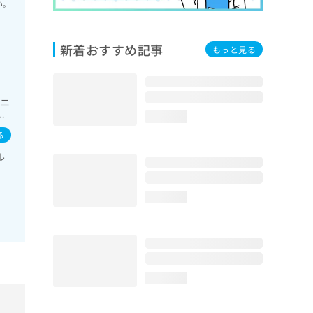
い。
新着おすすめ記事
もっと見る
（ニ
ニ
loading...
禁
る
内
ル
血
医
理
loading...
loading...