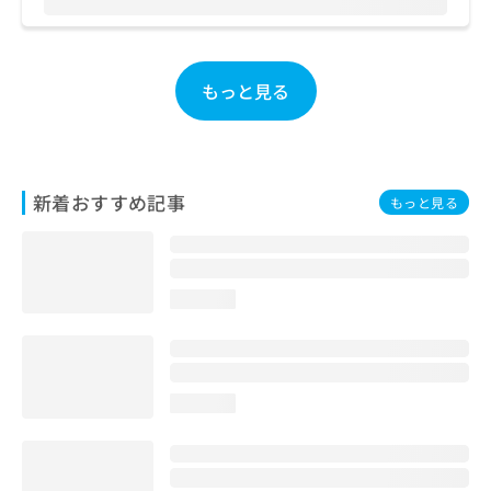
お
問
い
合
もっと見る
わ
せ
は
こ
ち
新着おすすめ記事
もっと見る
ら
loading...
loading...