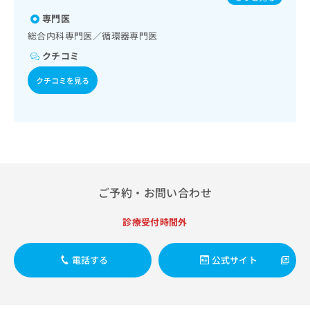
出
稿
クリ
資
稿
ニッ
専門医
の
料
クナ
の
お
の
総合内科専門医／循環器専門医
ビサ
お
問
ご
イト
クチコミ
問
い
請
への
い
合
お問
求
クチコミを見る
合
合せ
わ
は
フォ
わ
せ
こ
ーム
せ
は
ち
とな
は
こ
ら
りま
こ
ち
す。
ち
ら
クリ
無
ら
ニッ
料
クの
資
ご予約・お問い合わせ
情
予
料
報
約・
の
症状
拡
診療受付時間外
のご
ご
充
相談
請
の
など
求
電話する
公式サイト
お
はで
は
申
きま
こ
せん
し
ので
ち
込