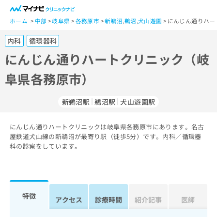
一
般
ホーム
中部
岐阜県
各務原市
新鵜沼
,
鵜沼
,
犬山遊園
にんじん通りハー
ユ
内科
循環器科
ー
ザ
にんじん通りハートクリニック（岐
ー
阜県各務原市）
の
方
は
新鵜沼駅
鵜沼駅
犬山遊園駅
こ
ち
にんじん通りハートクリニックは岐阜県各務原市にあります。名古
ら
屋鉄道犬山線の新鵜沼が最寄り駅（徒歩5分）です。内科／循環器
科の診察をしています。
医
マ
療
イ
関
ナ
係
ビ
者
ク
特徴
アクセス
診療時間
紹介記事
医師
の
リ
方
ニ