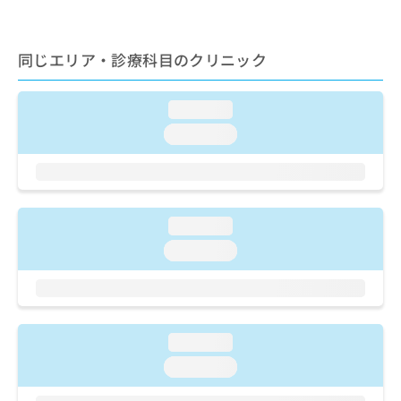
ご了
ら
み
承く
は
ださ
こ
無
い。
同じエリア・診療科目のクリニック
ち
料
ら
情
報
loading...
拡
掲
loading...
充
載
の
情
お
報
申
の
し
修
loading...
込
正
み
は
loading...
は
こ
こ
ち
ち
ら
ら
そ
loading...
の
loading...
他
の