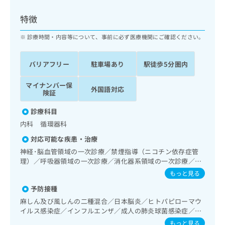
ッ
は
ク
こ
特徴
ナ
ち
ビ
診療時間・内容等について、事前に必ず医療機関にご確認ください。
ら
に
関
広
バリアフリー
駐車場あり
駅徒歩5分圏内
す
広
告
る
告
代
マイナンバー保
お
出
外国語対応
険証
理
問
稿
店
い
の
診療科目
合
の
お
内科 循環器科
わ
方
問
せ
い
は
対応可能な疾患・治療
は
合
こ
神経･脳血管領域の一次診療／禁煙指導（ニコチン依存症管
こ
わ
ち
理）／呼吸器領域の一次診療／消化器系領域の一次診療／上
ち
せ
部消化管内視鏡検査／循環器系領域の一次診療／ホルター型
ら
もっと見る
ら
は
心電図検査／腎･泌尿器系領域の一次診療／内分泌･代謝･栄
こ
予防接種
養領域の一次診療／血液・免疫系領域の一次診療／漢方薬の
こち
ち
広
処方
麻しん及び風しんの二種混合／日本脳炎／ヒトパピローマウ
らは
広
ら
告
イルス感染症／インフルエンザ／成人の肺炎球菌感染症／B
マイ
告
出
型肝炎
ナビ
もっと見る