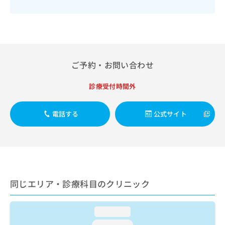
出
稿
クリ
資
稿
ニッ
の
料
クナ
の
お
の
ビサ
お
問
ご
イト
問
い
請
への
い
合
お問
求
合
ご予約・お問い合わせ
合せ
わ
は
フォ
わ
せ
こ
ーム
せ
は
ち
診療受付時間外
とな
は
こ
ら
りま
こ
ち
す。
ち
電話する
公式サイト
ら
クリ
無
ら
ニッ
料
クの
資
情
予
料
報
約・
の
症状
拡
のご
ご
充
相談
請
の
同じエリア・診療科目のクリニック
など
求
お
はで
は
申
きま
こ
せん
し
loading...
ので
ち
込