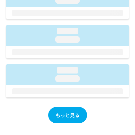
loading...
ご了
ら
み
承く
は
ださ
こ
無
い。
ち
料
ら
情
loading...
報
loading...
拡
掲
充
載
の
情
お
報
申
の
し
loading...
修
込
正
loading...
み
は
は
こ
こ
ち
ち
ら
ら
もっと見る
そ
の
他
の