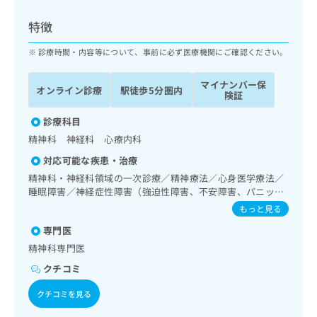
ッ
は
ク
こ
特徴
ナ
ち
ビ
診療時間・内容等について、事前に必ず医療機関にご確認ください。
ら
に
関
マイナンバー保
広
オンライン診療
駅徒歩5分圏内
す
広
険証
告
る
告
代
お
診療科目
出
理
問
稿
精神科 神経科 心療内科
店
い
の
対応可能な疾患・治療
合
の
お
わ
精神科・神経科領域の一次診療／精神療法／心身医学療法／
方
問
せ
睡眠障害／神経症性障害（強迫性障害、不安障害、パニック
い
は
障害等）／更年期障害治療／漢方薬の処方
は
合
もっと見る
こ
こ
わ
ち
専門医
ち
せ
ら
ら
精神科専門医
は
こ
クチコミ
こち
ち
広
らは
広
ら
クチコミを見る
告
マイ
告
出
ナビ