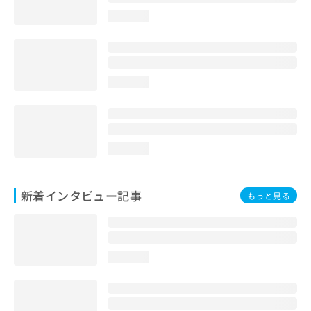
loading...
loading...
loading...
新着インタビュー記事
もっと見る
loading...