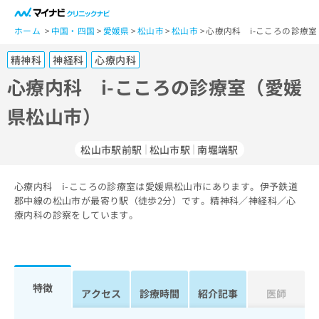
一
般
ホーム
中国・四国
愛媛県
松山市
松山市
心療内科 i-こころの診療
ユ
精神科
神経科
心療内科
ー
ザ
心療内科 i-こころの診療室（愛媛
ー
県松山市）
の
方
は
松山市駅前駅
松山市駅
南堀端駅
こ
ち
心療内科 i-こころの診療室は愛媛県松山市にあります。伊予鉄道
ら
郡中線の松山市が最寄り駅（徒歩2分）です。精神科／神経科／心
療内科の診察をしています。
医
マ
療
イ
関
ナ
係
ビ
者
ク
特徴
アクセス
診療時間
紹介記事
医師
の
リ
方
ニ