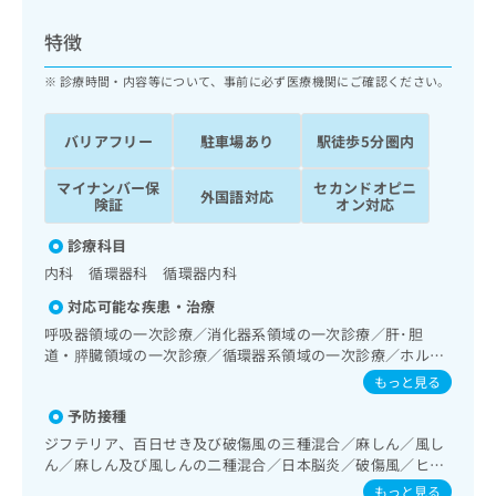
ッ
は
ク
こ
特徴
ナ
ち
ビ
診療時間・内容等について、事前に必ず医療機関にご確認ください。
ら
に
関
広
バリアフリー
駐車場あり
駅徒歩5分圏内
す
広
告
る
告
代
マイナンバー保
セカンドオピニ
お
出
外国語対応
険証
オン対応
理
問
稿
店
い
の
診療科目
合
の
お
内科 循環器科 循環器内科
わ
方
問
せ
い
は
対応可能な疾患・治療
は
合
こ
呼吸器領域の一次診療／消化器系領域の一次診療／肝･胆
こ
わ
ち
道・膵臓領域の一次診療／循環器系領域の一次診療／ホルタ
ち
せ
ー型心電図検査／腎･泌尿器系領域の一次診療／内分泌･代
ら
もっと見る
ら
は
謝･栄養領域の一次診療／インスリン療法／糖尿病患者教育
こ
予防接種
（食事療法、運動療法、自己血糖測定）／血液・免疫系領域
こち
ち
広
の一次診療／漢方薬の処方
ジフテリア、百日せき及び破傷風の三種混合／麻しん／風し
らは
広
ら
告
ん／麻しん及び風しんの二種混合／日本脳炎／破傷風／ヒト
マイ
告
出
パピローマウイルス感染症／水痘／インフルエンザ／成人の
ナビ
もっと見る