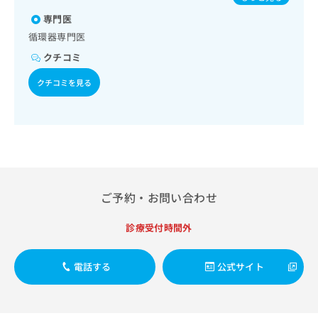
出
稿
クリ
肺炎球菌感染症／おたふくかぜ
資
稿
ニッ
専門医
の
料
クナ
の
お
の
循環器専門医
ビサ
お
問
ご
イト
クチコミ
問
い
請
への
い
合
お問
求
クチコミを見る
合
合せ
わ
は
フォ
わ
せ
こ
ーム
せ
は
ち
とな
は
こ
ら
りま
こ
ち
す。
ち
ら
クリ
無
ら
ニッ
料
クの
資
ご予約・お問い合わせ
情
予
料
報
約・
の
症状
拡
診療受付時間外
のご
ご
充
相談
請
の
など
求
電話する
公式サイト
お
はで
は
申
きま
こ
せん
し
ので
ち
込