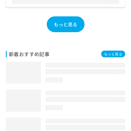
お
問
い
合
もっと見る
わ
せ
は
こ
ち
新着おすすめ記事
もっと見る
ら
loading...
loading...