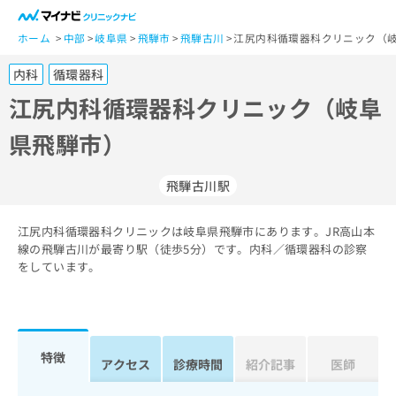
一
般
ホーム
中部
岐阜県
飛騨市
飛騨古川
江尻内科循環器科クリニック（岐
ユ
内科
循環器科
ー
ザ
江尻内科循環器科クリニック（岐阜
ー
県飛騨市）
の
方
は
飛騨古川駅
こ
ち
江尻内科循環器科クリニックは岐阜県飛騨市にあります。JR高山本
ら
線の飛騨古川が最寄り駅（徒歩5分）です。内科／循環器科の診察
をしています。
医
マ
療
イ
関
ナ
係
ビ
者
ク
特徴
アクセス
診療時間
紹介記事
医師
の
リ
方
ニ