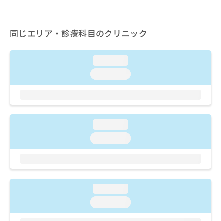
ご了
ら
み
承く
は
ださ
こ
無
い。
同じエリア・診療科目のクリニック
ち
料
ら
情
報
loading...
拡
掲
loading...
充
載
の
情
お
報
申
の
し
修
loading...
込
正
み
は
loading...
は
こ
こ
ち
ち
ら
ら
そ
loading...
の
loading...
他
の