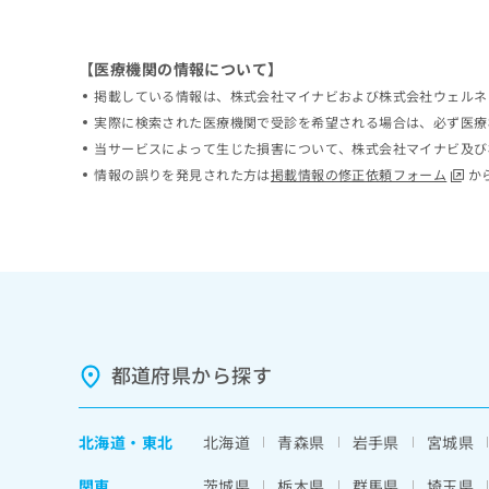
ち
み
ら
は
こ
【医療機関の情報について】
ち
掲載している情報は、株式会社マイナビおよび株式会社ウェルネ
そ
ら
の
実際に検索された医療機関で受診を希望される場合は、必ず医療
他
当サービスによって生じた損害について、株式会社マイナビ及び
の
情報の誤りを発見された方は
掲載情報の修正依頼フォーム
か
お
問
い
合
わ
せ
は
こ
ち
都道府県から探す
ら
北海道
・
東北
北海道
青森県
岩手県
宮城県
関東
茨城県
栃木県
群馬県
埼玉県