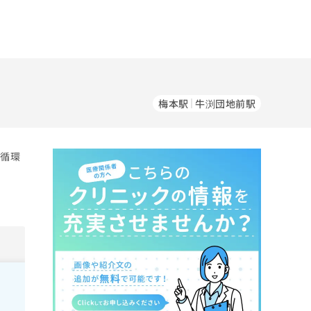
梅本駅
牛渕団地前駅
／循環