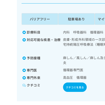
係
ク
者
リ
の
ニ
ッ
方
バリアフリー
駐車場あり
マイ
ク
は
ナ
こ
ビ
診療科目
内科 呼吸器科 循環器科
ち
に
皮膚･形成外科領域の一次
対応可能な疾患・治療
関
ら
宅持続陽圧呼吸療法（睡眠
す
道・膵臓領域の一次診療／
る
／腎･泌尿器系領域の一次
お
広
麻しん／風しん／麻しん及
予防接種
査／インスリン療法／糖尿
広
問
炎
告
告
症に対する継続的な管理及
い
出
代
合
循環器専門医
専門医
稿
わ
理
高血圧 循環器
専門外来
の
せ
店
お
は
クチコミ
の
問
クチコミを見る
こ
い
方
ち
合
ら
は
わ
こ