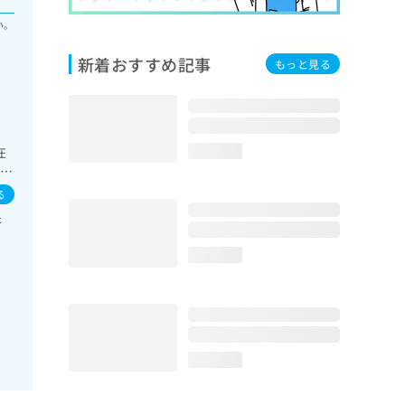
い。
新着おすすめ記事
もっと見る
在
loading...
･胆
理
る
能検
肝
併
loading...
loading...