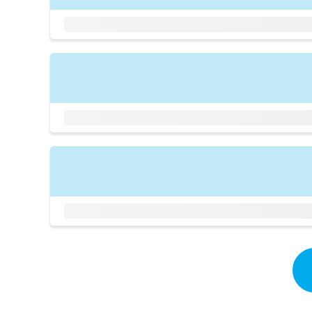
拡
資
きま
充
料
せん
の
ので
の
ご了
お
ご
承く
申
請
ださ
し
求
い。
込
は
み
こ
は
ち
こ
ら
ち
ら
無
料
掲
情
載
報
情
拡
報
充
の
の
修
お
正
申
は
し
こ
込