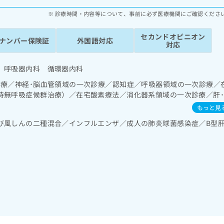
診療時間・内容等について、事前に必ず医療機関にご確認くださ
セカンドオピニオン
ナンバー保険証
外国語対応
対応
 呼吸器内科 循環器内科
診療／神経･脳血管領域の一次診療／認知症／呼吸器領域の一次診療／
時無呼吸症候群治療）／在宅酸素療法／消化器系領域の一次診療／肝
循環器系領域の一次診療／ホルター型心電図検査／ペースメーカー管
もっと見
診療／更年期障害治療／内分泌･代謝･栄養領域の一次診療／内分泌機
び風しんの二種混合／インフルエンザ／成人の肺炎球菌感染症／B型
病患者教育（食事療法、運動療法、自己血糖測定）／糖尿病による合
び指導／血液・免疫系領域の一次診療／漢方薬の処方