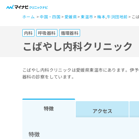
一
ホーム
中国・四国
愛媛県
東温市
梅本
,
牛渕団地前
こ
般
ユ
内科
呼吸器科
循環器科
ー
ザ
こばやし内科クリニック
ー
の
方
こばやし内科クリニックは愛媛県東温市にあります。伊予
は
器科の診察をしています。
こ
ち
ら
特徴
アクセス
医
マ
療
イ
ナ
関
特徴
ビ