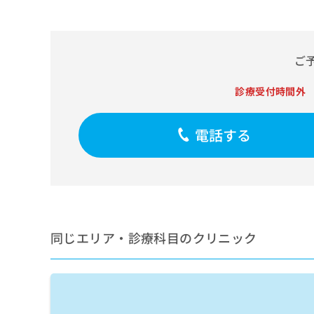
せ
こち
ち
らは
は
マイ
こ
ら
ナビ
ち
クリ
ご
ら
ニッ
クナ
広
ビサ
診療受付時間外
広
資
イト
告
告
への
料
出
出
お問
の
稿
電話する
合せ
稿
ご
の
フォ
の
請
お
ーム
お
求
問
とな
問
りま
は
い
い
す。
こ
合
合
クリ
ち
わ
ニッ
わ
ら
せ
クの
せ
同じエリア・診療科目のクリニック
は
予
は
約・
こ
こ
無
症状
ち
ち
のご
料
ら
相談
ら
情
など
報
はで