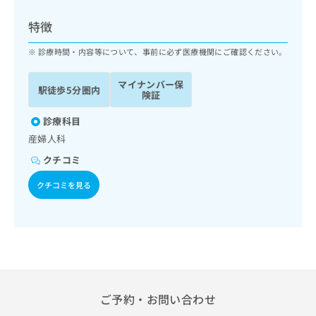
ッ
は
ク
こ
特徴
ナ
ち
ビ
診療時間・内容等について、事前に必ず医療機関にご確認ください。
ら
に
関
マイナンバー保
広
駅徒歩5分圏内
す
広
険証
告
る
告
代
お
診療科目
出
理
問
稿
産婦人科
店
い
の
クチコミ
合
の
お
わ
方
問
クチコミを見る
せ
い
は
は
合
こ
こ
わ
ち
ち
せ
ら
ら
は
こ
こち
ち
広
らは
広
ら
告
ご予約・お問い合わせ
マイ
告
出
ナビ