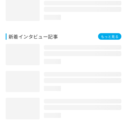
loading...
新着インタビュー記事
もっと見る
loading...
loading...
loading...