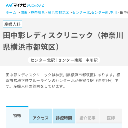
一
般
ホーム
関東
神奈川県
横浜市都筑区
センター北
,
センター南
,
中川
田中
ユ
産婦人科
ー
ザ
田中彰レディスクリニック（神奈川
ー
県横浜市都筑区）
の
方
は
センター北駅
センター南駅
中川駅
こ
ち
田中彰レディスクリニックは神奈川県横浜市都筑区にあります。横
ら
浜市営地下鉄ブルーラインのセンター北が最寄り駅（徒歩1分）で
す。産婦人科の診察をしています。
医
マ
療
イ
関
ナ
係
ビ
者
ク
特徴
アクセス
診療時間
紹介記事
医師
の
リ
方
ニ