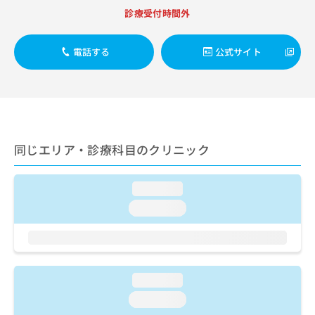
出
稿
クリ
資
診療受付時間外
稿
ニッ
の
料
クナ
の
お
の
ビサ
お
問
ご
電話する
公式サイト
イト
問
い
請
への
い
合
お問
求
合
合せ
わ
は
フォ
わ
せ
こ
ーム
せ
は
ち
とな
は
こ
ら
りま
こ
ち
同じエリア・診療科目のクリニック
す。
ち
ら
クリ
無
ら
ニッ
料
クの
loading...
資
情
予
料
loading...
報
約・
の
症状
拡
のご
ご
充
相談
請
の
など
求
お
はで
は
申
loading...
きま
こ
せん
し
loading...
ので
ち
込