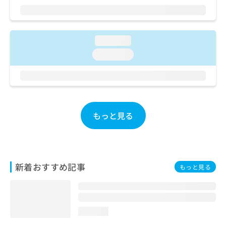
ご了
ら
み
承く
は
ださ
こ
無
い。
ち
料
loading...
ら
情
loading...
報
拡
掲
充
載
の
情
お
報
申
の
もっと見る
し
修
込
正
み
は
は
こ
こ
ち
新着おすすめ記事
もっと見る
ち
ら
ら
そ
の
loading...
他
の