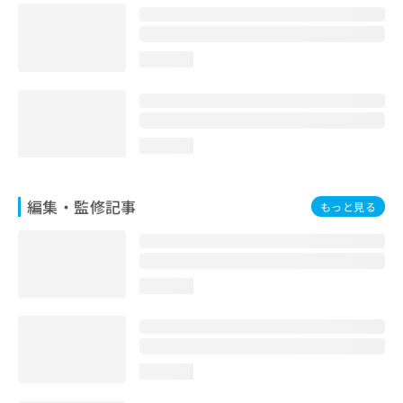
お
問
い
loading...
合
わ
せ
は
こ
loading...
ち
ら
編集・監修記事
もっと見る
loading...
loading...