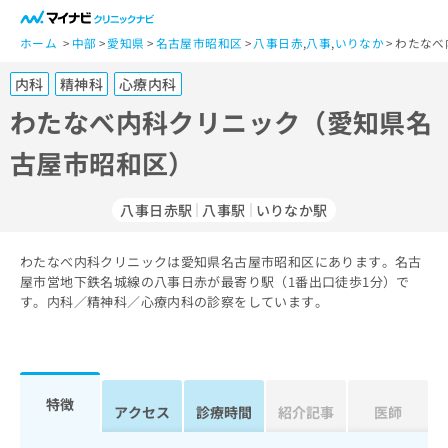
一
般
ホーム
中部
愛知県
名古屋市昭和区
八事日赤
,
八事
,
いりなか
わたなべ
ユ
内科
精神科
心療内科
ー
ザ
わたなべ内科クリニック（愛知県名
ー
古屋市昭和区）
の
方
は
八事日赤駅
八事駅
いりなか駅
こ
ち
わたなべ内科クリニックは愛知県名古屋市昭和区にあります。名古
ら
屋市営地下鉄名城線の八事日赤が最寄り駅（1番出口徒歩1分）で
す。内科／精神科／心療内科の診察をしています。
医
マ
療
イ
関
ナ
係
ビ
者
ク
特徴
アクセス
診療時間
紹介記事
医師
の
リ
方
ニ