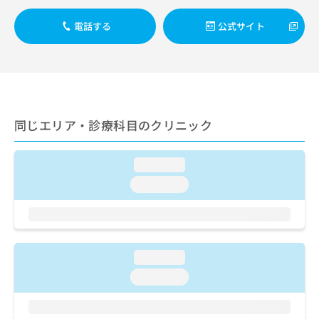
ご了
ら
み
承く
は
ださ
電話する
公式サイト
こ
無
い。
ち
料
ら
情
報
拡
掲
充
載
同じエリア・診療科目のクリニック
の
情
お
報
申
の
loading...
し
修
込
正
loading...
み
は
は
こ
こ
ち
ち
ら
ら
loading...
そ
loading...
の
他
の