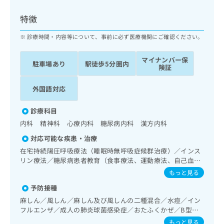
ッ
は
ク
こ
特徴
ナ
ち
ビ
診療時間・内容等について、事前に必ず医療機関にご確認ください。
ら
に
関
マイナンバー保
広
駐車場あり
駅徒歩5分圏内
す
広
険証
告
る
告
代
お
出
外国語対応
理
問
稿
店
い
の
診療科目
合
の
お
内科 精神科 心療内科 糖尿病内科 漢方内科
わ
方
問
せ
い
は
対応可能な疾患・治療
は
合
こ
在宅持続陽圧呼吸療法（睡眠時無呼吸症候群治療）／インス
こ
わ
ち
リン療法／糖尿病患者教育（食事療法、運動療法、自己血糖
ち
せ
測定）／糖尿病による合併症に対する継続的な管理及び指導
ら
もっと見る
ら
は
／医療用麻薬によるがん疼痛治療
こ
予防接種
こち
ち
広
麻しん／風しん／麻しん及び風しんの二種混合／水痘／イン
らは
広
ら
告
フルエンザ／成人の肺炎球菌感染症／おたふくかぜ／B型肝
マイ
告
出
炎
ナビ
もっと見る