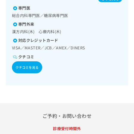
出
稿
クリ
資
稿
ニッ
専門医
の
料
クナ
の
お
の
総合内科専門医／糖尿病専門医
ビサ
お
問
ご
イト
専門外来
問
い
請
への
い
漢方内科(木) 心療内科(木)
合
お問
求
合
合せ
わ
は
対応クレジットカード
フォ
わ
せ
こ
VISA／MASTER／JCB／AMEX／DINERS
ーム
せ
は
ち
とな
は
こ
クチコミ
ら
りま
こ
ち
す。
ち
クチコミを見る
ら
クリ
無
ら
ニッ
料
クの
資
情
予
料
報
約・
の
症状
拡
のご
ご
充
相談
請
の
など
求
お
はで
ご予約・お問い合わせ
は
申
きま
こ
せん
し
診療受付時間外
ので
ち
込