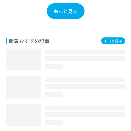
お
問
もっと見る
い
合
わ
せ
は
新着おすすめ記事
もっと見る
こ
ち
ら
loading...
loading...
loading...