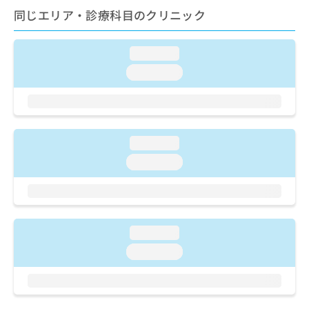
ご了
ら
み
同じエリア・診療科目のクリニック
承く
は
ださ
こ
無
い。
ち
料
loading...
ら
情
loading...
報
拡
掲
充
載
の
情
お
報
loading...
申
の
し
loading...
修
込
正
み
は
は
こ
こ
ち
ち
ら
loading...
ら
loading...
そ
の
他
の