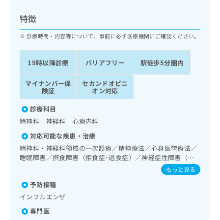
ッ
は
ク
こ
特徴
ナ
ち
ビ
診療時間・内容等について、事前に必ず医療機関にご確認ください。
ら
に
関
広
19時以降診療
バリアフリー
駅徒歩5分圏内
す
広
告
る
告
代
マイナンバー保
セカンドオピニ
お
出
険証
オン対応
理
問
稿
店
い
の
診療科目
合
の
お
精神科 神経科 心療内科
わ
方
問
せ
い
は
対応可能な疾患・治療
は
合
こ
精神科・神経科領域の一次診療／精神療法／心身医学療法／
こ
わ
ち
睡眠障害／摂食障害（拒食症･過食症）／神経症性障害（強
ち
せ
迫性障害、不安障害、パニック障害等）／認知症／心的外傷
ら
もっと見る
ら
は
後ストレス障害（PTSD）／がんに伴う精神症状のケア／漢
こ
予防接種
方薬の処方
こち
ち
広
インフルエンザ
らは
広
ら
告
マイ
専門医
告
出
ナビ