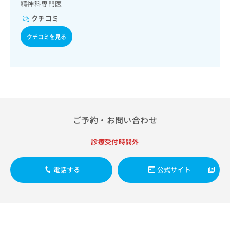
出
精神科専門医
稿
クリ
資
稿
ニッ
の
料
クチコミ
クナ
の
お
の
ビサ
お
問
ご
クチコミを見る
イト
問
い
請
への
い
合
お問
求
合
合せ
わ
は
フォ
わ
せ
こ
ーム
せ
は
ち
とな
は
こ
ら
りま
こ
ち
す。
ち
ら
クリ
ご予約・お問い合わせ
無
ら
ニッ
料
クの
資
診療受付時間外
情
予
料
報
約・
の
症状
拡
電話する
公式サイト
のご
ご
充
相談
請
の
など
求
お
はで
は
申
きま
こ
せん
し
ので
ち
込