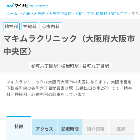
一
般
ホーム
近畿
大阪府
大阪市中央区
谷町六丁目
,
松屋町
,
谷町九丁目
マキ
ユ
精神科
神経科
心療内科
ー
ザ
マキムラクリニック（大阪府大阪市
ー
中央区）
の
方
は
谷町六丁目駅
松屋町駅
谷町九丁目駅
こ
ち
マキムラクリニックは大阪府大阪市中央区にあります。大阪市営地
ら
下鉄谷町線の谷町六丁目が最寄り駅（3番出口徒歩2分）です。精神
科／神経科／心療内科の診察をしています。
医
マ
療
イ
関
ナ
係
ビ
者
ク
特徴
アクセス
診療時間
紹介記事
医師
の
リ
方
ニ