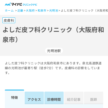
一
般
ホーム
近畿
大阪府
和泉市
光明池
よしだ皮フ科クリニック（大阪府和
ユ
皮膚科
ー
ザ
よしだ皮フ科クリニック（大阪府和
ー
泉市）
の
方
は
光明池駅
こ
ち
よしだ皮フ科クリニックは大阪府和泉市にあります。泉北高速鉄道
ら
線の光明池が最寄り駅（徒歩7分）です。皮膚科の診察をしていま
す。
医
マ
療
イ
関
ナ
係
ビ
者
ク
特徴
アクセス
診療時間
紹介記事
医師
の
リ
方
ニ