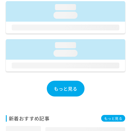
ご了
ら
み
承く
loading...
は
ださ
こ
loading...
無
い。
ち
料
ら
情
報
拡
掲
充
loading...
載
の
情
loading...
お
報
申
の
し
修
込
正
み
は
は
こ
もっと見る
こ
ち
ち
ら
ら
そ
の
新着おすすめ記事
もっと見る
他
の