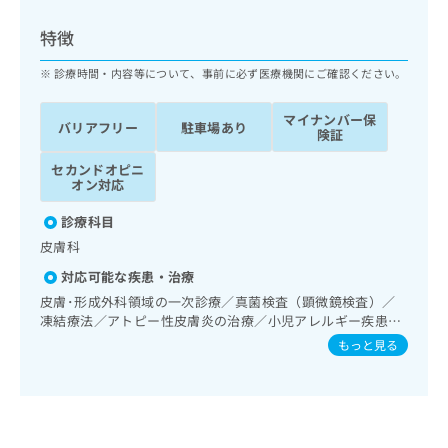
ッ
は
ク
こ
特徴
ナ
ち
ビ
診療時間・内容等について、事前に必ず医療機関にご確認ください。
ら
に
関
マイナンバー保
広
バリアフリー
駐車場あり
す
広
険証
告
る
告
代
セカンドオピニ
お
出
オン対応
理
問
稿
店
い
の
診療科目
合
の
お
皮膚科
わ
方
問
せ
い
は
対応可能な疾患・治療
は
合
こ
皮膚･形成外科領域の一次診療／真菌検査（顕微鏡検査）／
こ
わ
ち
凍結療法／アトピー性皮膚炎の治療／小児アレルギー疾患／
ち
せ
漢方薬の処方
ら
もっと見る
ら
は
こ
こち
ち
広
らは
広
ら
告
マイ
告
出
ナビ