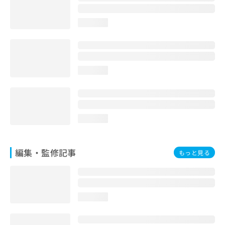
お
問
loading...
い
合
わ
せ
は
loading...
こ
ち
ら
loading...
編集・監修記事
もっと見る
loading...