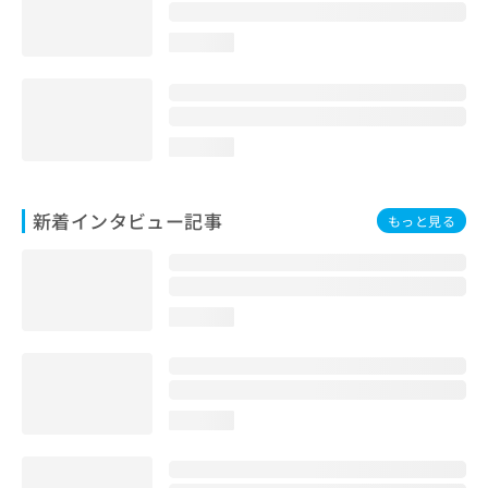
loading...
loading...
新着インタビュー記事
もっと見る
loading...
loading...