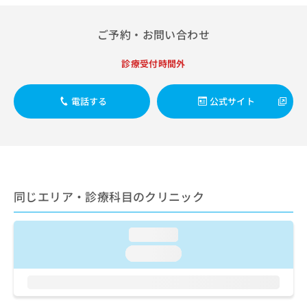
出
稿
クリ
資
稿
ニッ
の
料
クナ
の
ご予約・お問い合わせ
お
の
ビサ
お
問
ご
イト
問
い
請
診療受付時間外
への
い
合
お問
求
合
合せ
わ
は
フォ
わ
電話する
公式サイト
せ
こ
ーム
せ
は
ち
とな
は
こ
ら
りま
こ
ち
す。
ち
ら
クリ
無
ら
ニッ
料
クの
資
情
予
同じエリア・診療科目のクリニック
料
報
約・
の
症状
拡
のご
ご
充
loading...
相談
請
の
など
loading...
求
お
はで
は
申
きま
こ
せん
し
ので
ち
込