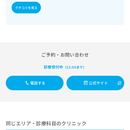
出
稿
クリ
資
稿
ニッ
クチコミを見る
の
料
クナ
の
お
の
ビサ
お
問
ご
イト
問
い
請
への
い
合
お問
求
合
合せ
わ
は
フォ
わ
せ
こ
ーム
せ
は
ち
とな
は
ご予約・お問い合わせ
こ
ら
りま
こ
ち
す。
ち
ら
クリ
診療受付中
（12:00まで）
無
ら
ニッ
料
クの
資
情
予
電話する
公式サイト
料
報
約・
の
症状
拡
のご
ご
充
相談
請
の
など
求
お
はで
は
申
きま
こ
せん
し
同じエリア・診療科目のクリニック
ので
ち
込