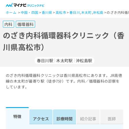
一
般
ホーム
中国・四国
香川県
高松市
春日川
,
木太町
,
沖松島
のざき内科循
ユ
内科
循環器科
ー
ザ
のざき内科循環器科クリニック（香
ー
川県高松市）
の
方
は
春日川駅
木太町駅
沖松島駅
こ
ち
のざき内科循環器科クリニックは香川県高松市にあります。JR高徳
ら
線の木太町が最寄り駅（徒歩7分）です。内科／循環器科の診察を
しています。
医
マ
療
イ
関
ナ
係
ビ
者
ク
特徴
アクセス
診療時間
紹介記事
医師
の
リ
方
ニ