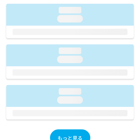
ご了
ら
み
承く
は
loading...
ださ
こ
無
い。
loading...
ち
料
ら
情
報
拡
掲
充
載
loading...
の
情
loading...
お
報
申
の
し
修
込
正
み
は
loading...
は
こ
こ
ち
loading...
ち
ら
ら
そ
の
他
もっと見る
の