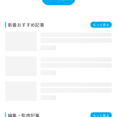
お
問
い
合
新着おすすめ記事
わ
もっと見る
せ
は
こ
ち
loading...
ら
loading...
loading...
編集・監修記事
もっと見る