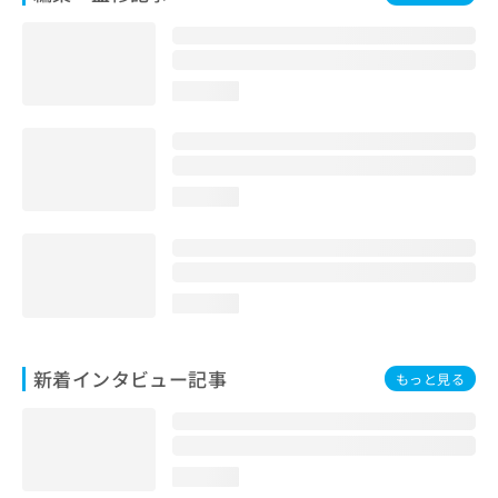
loading...
loading...
loading...
新着インタビュー記事
もっと見る
loading...