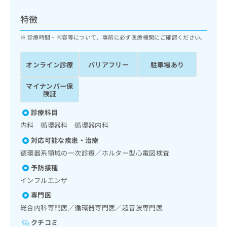
ッ
は
ク
こ
特徴
ナ
ち
ビ
診療時間・内容等について、事前に必ず医療機関にご確認ください。
ら
に
関
広
オンライン診療
バリアフリー
駐車場あり
す
広
告
る
告
代
マイナンバー保
お
出
険証
理
問
稿
店
い
の
診療科目
合
の
お
内科 循環器科 循環器内科
わ
方
問
せ
い
は
対応可能な疾患・治療
は
合
こ
循環器系領域の一次診療／ホルター型心電図検査
こ
わ
ち
ち
予防接種
せ
ら
ら
は
インフルエンザ
こ
専門医
こち
ち
広
らは
総合内科専門医／循環器専門医／超音波専門医
広
ら
告
マイ
告
出
クチコミ
ナビ