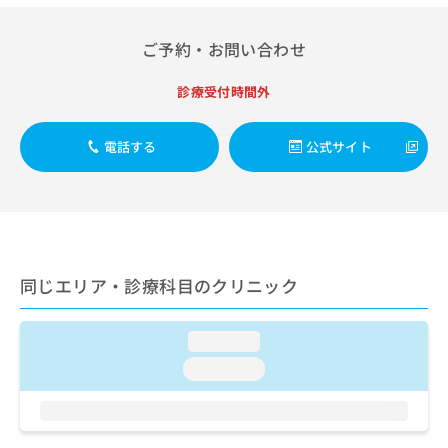
出
稿
クリ
資
稿
ニッ
の
料
クナ
の
ご予約・お問い合わせ
お
の
ビサ
お
問
ご
イト
問
い
請
診療受付時間外
への
い
合
お問
求
合
合せ
わ
は
フォ
わ
電話する
公式サイト
せ
こ
ーム
せ
は
ち
とな
は
こ
ら
りま
こ
ち
す。
ち
ら
クリ
無
ら
ニッ
料
クの
資
情
予
同じエリア・診療科目のクリニック
料
報
約・
の
症状
拡
のご
ご
充
loading...
相談
請
の
など
loading...
求
お
はで
は
申
きま
こ
せん
し
ので
ち
込