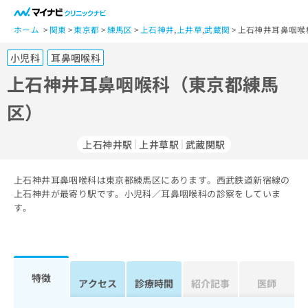
一
般
ホーム
関東
東京都
練馬区
上石神井
,
上井草
,
武蔵関
上石神井耳鼻咽喉
ユ
小児科
耳鼻咽喉科
ー
ザ
上石神井耳鼻咽喉科（東京都練馬
ー
区）
の
方
は
上石神井駅
上井草駅
武蔵関駅
こ
ち
上石神井耳鼻咽喉科は東京都練馬区にあります。西武鉄道新宿線の
ら
上石神井が最寄り駅です。小児科／耳鼻咽喉科の診察をしていま
す。
医
マ
療
イ
関
ナ
係
ビ
者
ク
特徴
アクセス
診療時間
紹介記事
医師
の
リ
方
ニ