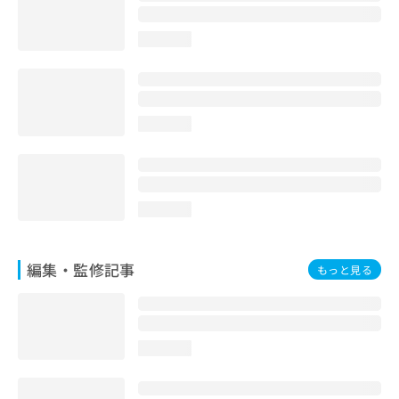
お
問
loading...
い
合
わ
せ
は
loading...
こ
ち
ら
loading...
編集・監修記事
もっと見る
loading...