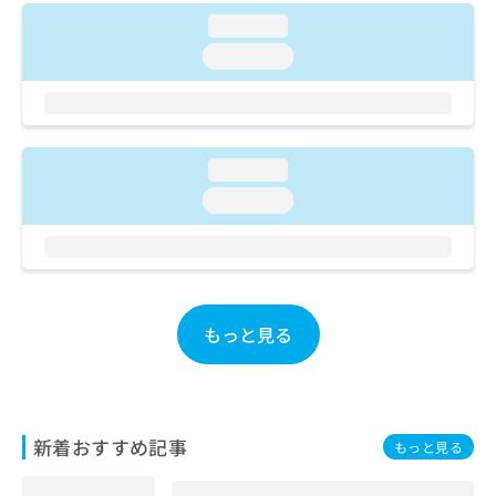
ご了
ら
み
承く
loading...
は
ださ
こ
loading...
無
い。
ち
料
ら
情
報
拡
掲
充
loading...
載
の
情
loading...
お
報
申
の
し
修
込
正
み
は
は
こ
もっと見る
こ
ち
ち
ら
ら
そ
新着おすすめ記事
の
もっと見る
他
の