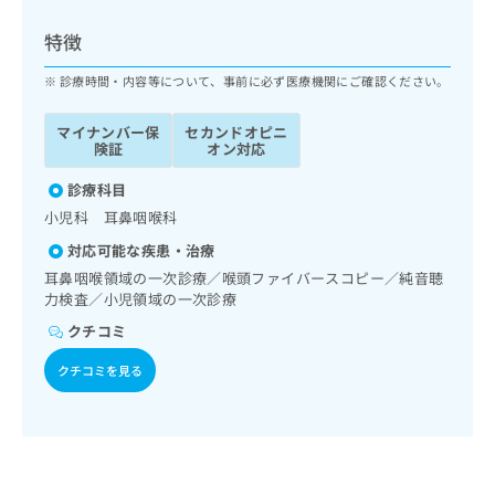
ッ
は
ク
こ
特徴
ナ
ち
ビ
診療時間・内容等について、事前に必ず医療機関にご確認ください。
ら
に
関
マイナンバー保
セカンドオピニ
広
す
広
険証
オン対応
告
る
告
代
お
診療科目
出
理
問
稿
小児科 耳鼻咽喉科
店
い
の
対応可能な疾患・治療
合
の
お
わ
耳鼻咽喉領域の一次診療／喉頭ファイバースコピー／純音聴
方
問
せ
力検査／小児領域の一次診療
い
は
は
合
こ
クチコミ
こ
わ
ち
ち
せ
クチコミを見る
ら
ら
は
こ
こち
ち
広
らは
広
ら
告
マイ
告
出
ナビ