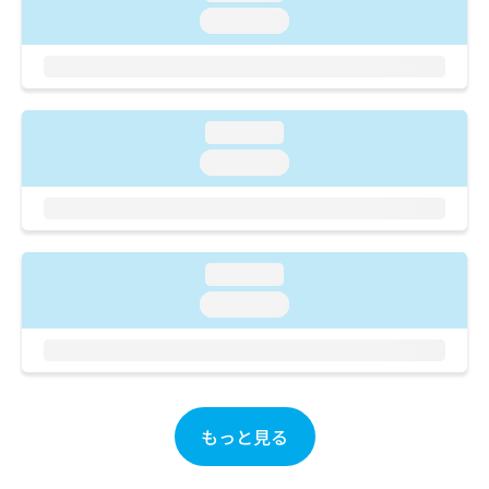
ご了
ら
み
loading...
承く
は
ださ
こ
無
い。
ち
料
ら
情
報
loading...
拡
掲
loading...
充
載
の
情
お
報
申
の
し
修
loading...
込
正
み
は
loading...
は
こ
こ
ち
ち
ら
ら
そ
もっと見る
の
他
の