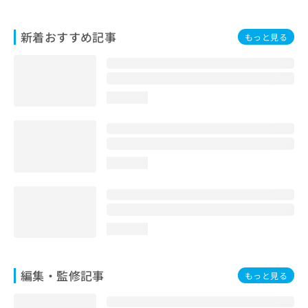
お
問
新着おすすめ記事
い
もっと見る
合
わ
せ
は
loading...
こ
ち
ら
loading...
loading...
編集・監修記事
もっと見る