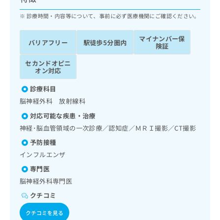
ッ
は
ク
診療時間・内容等について、事前に必ず医療機関にご確認ください。
こ
ナ
ち
ビ
ら
マイナンバー保
バリアフリー
駅徒歩5分圏内
に
険証
関
広
セカンドオピニ
す
広
告
オン対応
る
告
代
お
出
診療科目
理
問
稿
脳神経外科 放射線科
店
い
の
合
の
お
対応可能な疾患・治療
わ
方
問
神経･脳血管領域の一次診療／認知症／ＭＲＩ撮影／CT撮影
せ
い
は
予防接種
は
合
こ
こ
わ
インフルエンザ
ち
ち
せ
ら
専門医
ら
は
脳神経外科専門医
こ
こち
ち
広
クチコミ
らは
広
ら
告
マイ
告
クチコミを見る
出
ナビ