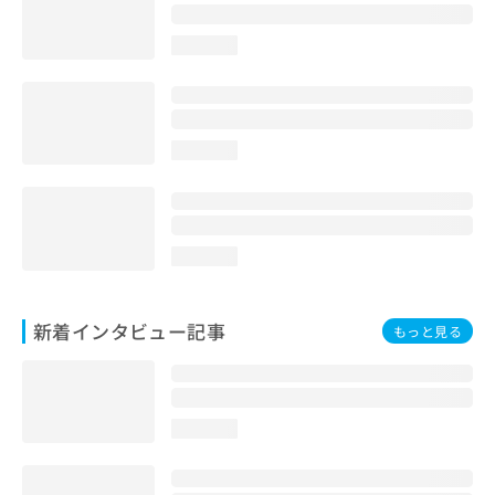
loading...
loading...
loading...
新着インタビュー記事
もっと見る
loading...