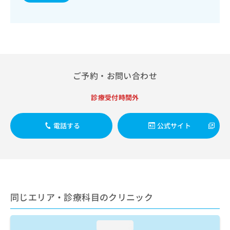
出
稿
クリ
資
稿
ニッ
の
料
クナ
の
お
の
ビサ
お
問
ご
イト
問
い
請
への
い
合
お問
求
合
合せ
わ
は
フォ
ご予約・お問い合わせ
わ
せ
こ
ーム
せ
は
ち
とな
は
こ
診療受付時間外
ら
りま
こ
ち
す。
ち
ら
クリ
無
電話する
公式サイト
ら
ニッ
料
クの
資
情
予
料
報
約・
の
症状
拡
のご
ご
充
相談
請
の
など
求
お
同じエリア・診療科目のクリニック
はで
は
申
きま
こ
せん
し
ので
ち
込
loading...