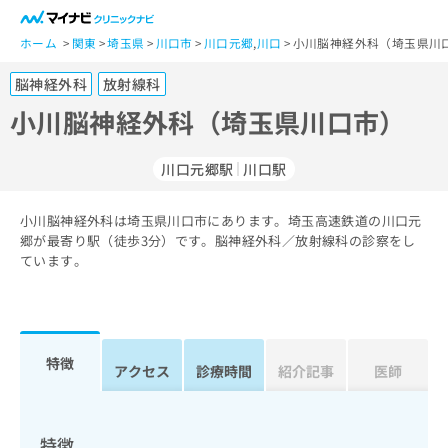
一
般
ホーム
関東
埼玉県
川口市
川口元郷
,
川口
小川脳神経外科（埼玉県川
ユ
脳神経外科
放射線科
ー
ザ
小川脳神経外科（埼玉県川口市）
ー
の
川口元郷駅
川口駅
方
は
こ
小川脳神経外科は埼玉県川口市にあります。埼玉高速鉄道の川口元
郷が最寄り駅（徒歩3分）です。脳神経外科／放射線科の診察をし
ち
ています。
ら
医
マ
療
イ
関
ナ
特徴
アクセス
診療時間
紹介記事
医師
係
ビ
者
ク
の
リ
方
ニ
特徴