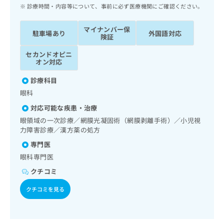
ッ
は
診療時間・内容等について、事前に必ず医療機関にご確認ください。
ク
こ
ナ
ち
マイナンバー保
駐車場あり
外国語対応
ビ
険証
ら
に
セカンドオピニ
関
広
オン対応
す
広
告
る
告
診療科目
代
お
出
眼科
理
問
稿
店
い
の
対応可能な疾患・治療
合
の
お
眼領域の一次診療／網膜光凝固術（網膜剥離手術）／小児視
わ
方
問
力障害診療／漢方薬の処方
せ
い
は
専門医
は
合
こ
こ
わ
眼科専門医
ち
ち
せ
ら
クチコミ
ら
は
こ
クチコミを見る
こち
ち
広
らは
広
ら
告
マイ
告
出
ナビ