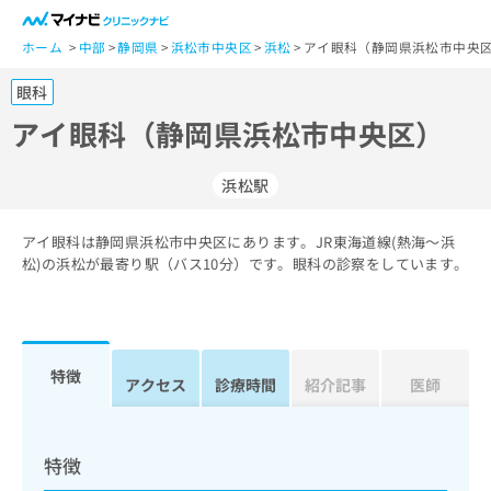
一
般
ホーム
中部
静岡県
浜松市中央区
浜松
アイ眼科（静岡県浜松市中央区
ユ
眼科
ー
ザ
アイ眼科（静岡県浜松市中央区）
ー
の
浜松駅
方
は
こ
アイ眼科は静岡県浜松市中央区にあります。JR東海道線(熱海～浜
松)の浜松が最寄り駅（バス10分）です。眼科の診察をしています。
ち
ら
医
マ
療
イ
特徴
アクセス
診療時間
紹介記事
医師
関
ナ
係
ビ
者
ク
の
リ
特徴
方
ニ