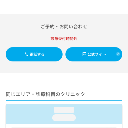
出
稿
クリ
資
稿
ニッ
の
料
クナ
の
お
の
ビサ
お
問
ご
イト
問
い
ご予約・お問い合わせ
請
への
い
合
お問
求
合
合せ
わ
は
診療受付時間外
フォ
わ
せ
こ
ーム
せ
は
ち
とな
は
こ
電話する
公式サイト
ら
りま
こ
ち
す。
ち
ら
クリ
無
ら
ニッ
料
クの
資
情
予
料
報
約・
の
症状
拡
同じエリア・診療科目のクリニック
のご
ご
充
相談
請
の
など
求
お
はで
loading...
は
申
きま
loading...
こ
せん
し
ので
ち
込