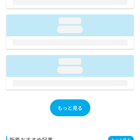
ご了
ら
み
承く
は
ださ
こ
無
い。
loading...
ち
料
ら
情
loading...
報
拡
掲
充
載
の
情
お
報
loading...
申
の
loading...
し
修
込
正
み
は
は
こ
こ
ち
ち
ら
もっと見る
ら
そ
の
他
の
新着おすすめ記事
もっと見る