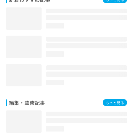
お
問
い
合
loading...
わ
せ
は
こ
ち
loading...
ら
loading...
編集・監修記事
もっと見る
loading...