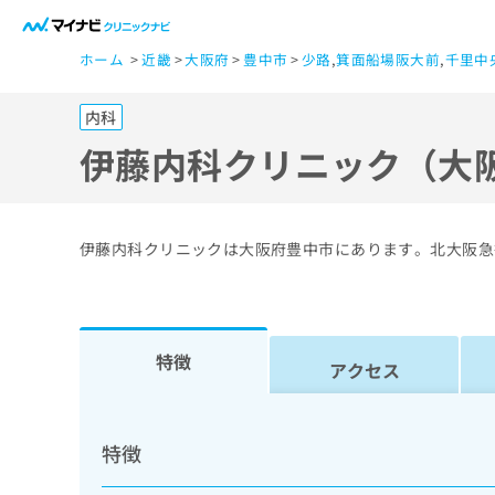
一
ホーム
近畿
大阪府
豊中市
少路
,
箕面船場阪大前
,
千里中
般
ユ
内科
ー
ザ
伊藤内科クリニック（大
ー
の
方
伊藤内科クリニックは大阪府豊中市にあります。北大阪急
は
こ
ち
ら
特徴
アクセス
医
マ
療
イ
特徴
ナ
関
ビ