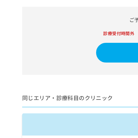
せ
こち
ち
らは
は
マイ
こ
ら
ナビ
ご
ち
クリ
ら
ニッ
クナ
診療受付時間外
広
ビサ
広
資
イト
告
告
への
料
出
出
お問
の
稿
合せ
稿
ご
の
フォ
の
請
お
ーム
お
求
問
とな
問
りま
は
い
い
す。
こ
合
合
クリ
ち
わ
ニッ
わ
同じエリア・診療科目のクリニック
ら
せ
クの
せ
は
予
は
約・
こ
こ
無
症状
ち
ち
のご
料
ら
相談
ら
情
など
報
はで