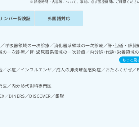
診療時間・内容等について、事前に必ず医療機関にご確認くださ
ナンバー保険証
外国語対応
療／呼吸器領域の一次診療／消化器系領域の一次診療／肝･胆道・膵臓
域の一次診療／腎･泌尿器系領域の一次診療／内分泌･代謝･栄養領域
インスリン療法／糖尿病患者教育（食事療法、運動療法、自己血糖測
もっと見
に対する継続的な管理及び指導／血液・免疫系領域の一次診療／小児
合／水痘／インフルエンザ／成人の肺炎球菌感染症／おたふくかぜ／
門医／内分泌代謝科専門医
EX／DINERS／DISCOVER／銀聯