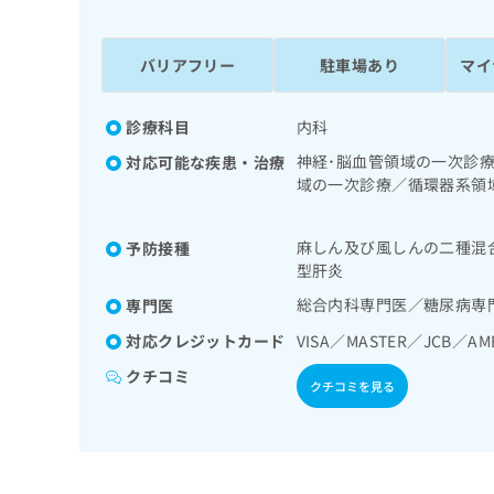
係
ク
者
リ
の
ニ
バリアフリー
駐車場あり
マイ
ッ
方
ク
は
ナ
診療科目
内科
こ
ビ
神経･脳血管領域の一次診
対応可能な疾患・治療
ち
に
域の一次診療／循環器系領
関
ら
次診療／内分泌機能検査／
す
定）／糖尿病による合併症
る
麻しん及び風しんの二種混
予防接種
尿病／漢方薬の処方
お
広
型肝炎
広
問
告
告
い
総合内科専門医／糖尿病専
専門医
出
代
合
対応クレジットカード
VISA／MASTER／JCB／AM
稿
わ
理
の
せ
クチコミ
店
クチコミを見る
お
は
の
問
こ
い
方
ち
合
ら
は
わ
こ