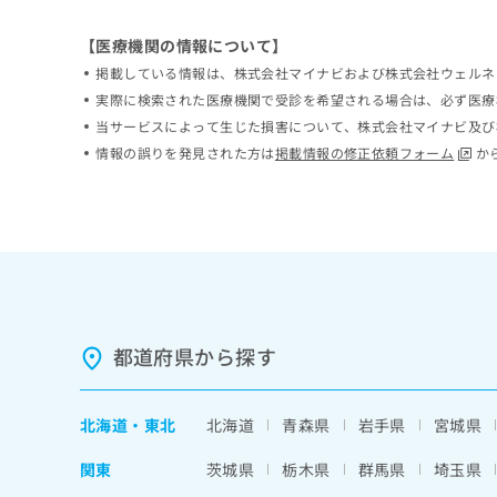
ち
み
ら
は
【医療機関の情報について】
こ
掲載している情報は、株式会社マイナビおよび株式会社ウェルネ
ち
実際に検索された医療機関で受診を希望される場合は、必ず医療
そ
ら
の
当サービスによって生じた損害について、株式会社マイナビ及び
他
情報の誤りを発見された方は
掲載情報の修正依頼フォーム
か
の
お
問
い
合
わ
せ
は
こ
都道府県から探す
ち
ら
北海道
・
東北
北海道
青森県
岩手県
宮城県
関東
茨城県
栃木県
群馬県
埼玉県