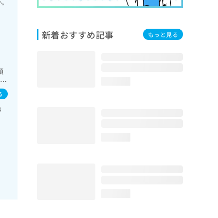
い。
新着おすすめ記事
もっと見る
領
の一
loading...
る
糖
B
loading...
loading...