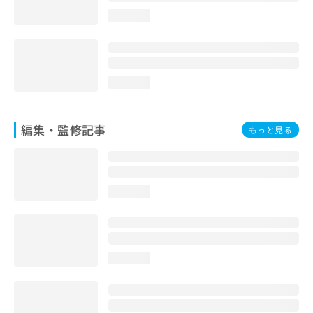
お
loading...
問
い
合
わ
せ
loading...
は
こ
ち
編集・監修記事
もっと見る
ら
loading...
loading...