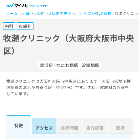
一
般
ホーム
近畿
大阪府
大阪市中央区
北浜
,
なにわ橋
,
淀屋橋
牧瀬クリニッ
ユ
内科
皮膚科
ー
ザ
牧瀬クリニック（大阪府大阪市中央
ー
区）
の
方
は
北浜駅
なにわ橋駅
淀屋橋駅
こ
ち
牧瀬クリニックは大阪府大阪市中央区にあります。大阪市営地下鉄
ら
堺筋線の北浜が最寄り駅（徒歩2分）です。内科／皮膚科の診察を
しています。
医
マ
療
イ
関
ナ
係
ビ
者
ク
特徴
アクセス
診療時間
紹介記事
医師
の
リ
方
ニ