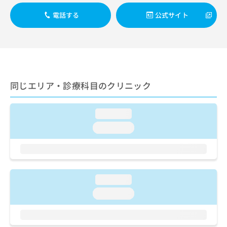
出
稿
クリ
資
稿
ニッ
の
電話する
公式サイト
料
クナ
の
お
の
ビサ
お
問
ご
イト
問
い
請
への
い
合
お問
求
合
合せ
わ
は
フォ
わ
せ
こ
ーム
せ
同じエリア・診療科目のクリニック
は
ち
とな
は
こ
ら
りま
こ
ち
す。
loading...
ち
ら
クリ
無
ら
ニッ
loading...
料
クの
資
情
予
料
報
約・
の
症状
拡
のご
ご
充
相談
loading...
請
の
など
求
お
loading...
はで
は
申
きま
こ
せん
し
ので
ち
込