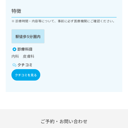
ッ
は
ク
こ
特徴
ナ
ち
ビ
診療時間・内容等について、事前に必ず医療機関にご確認ください。
ら
に
関
広
駅徒歩5分圏内
す
広
告
る
告
代
お
診療科目
出
理
問
稿
内科 皮膚科
店
い
の
クチコミ
合
の
お
わ
方
問
クチコミを見る
せ
い
は
は
合
こ
こ
わ
ち
ち
せ
ら
ら
は
こ
こち
ち
広
らは
広
ら
告
ご予約・お問い合わせ
マイ
告
出
ナビ