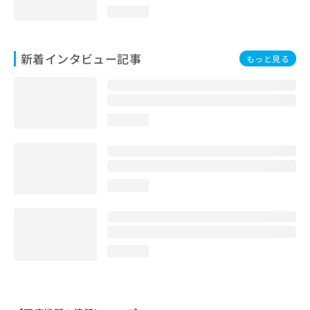
loading...
新着インタビュー記事
もっと見る
loading...
loading...
loading...