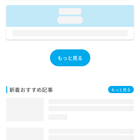
ご了
ら
み
承く
は
loading...
ださ
こ
無
い。
loading...
ち
料
ら
情
報
拡
掲
充
載
の
情
もっと見る
お
報
申
の
し
修
込
正
み
は
新着おすすめ記事
もっと見る
は
こ
こ
ち
ち
ら
ら
loading...
そ
の
他
の