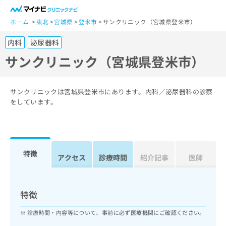
一
般
ホーム
東北
宮城県
登米市
サンクリニック（宮城県登米市）
ユ
内科
泌尿器科
ー
ザ
サンクリニック（宮城県登米市）
ー
の
方
サンクリニックは宮城県登米市にあります。内科／泌尿器科の診察
は
をしています。
こ
ち
ら
特徴
医
アクセス
診療時間
紹介記事
医師
マ
療
イ
関
ナ
係
ビ
特徴
者
ク
の
リ
診療時間・内容等について、事前に必ず医療機関にご確認ください。
方
ニ