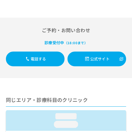
出
稿
クリ
資
稿
ニッ
の
料
クナ
の
お
の
ビサ
お
問
ご
イト
問
い
請
への
ご予約・お問い合わせ
い
合
お問
求
合
合せ
わ
は
フォ
診療受付中
わ
（18:00まで）
せ
こ
ーム
せ
は
ち
とな
は
こ
ら
りま
電話する
公式サイト
こ
ち
す。
ち
ら
クリ
無
ら
ニッ
料
クの
資
情
予
料
報
約・
の
症状
拡
のご
ご
同じエリア・診療科目のクリニック
充
相談
請
の
など
求
お
はで
loading...
は
申
きま
こ
せん
し
loading...
ので
ち
込