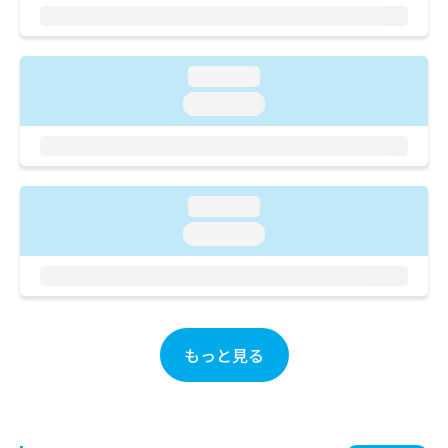
ご了
ら
み
承く
は
ださ
こ
無
い。
ち
料
loading...
ら
情
loading...
報
拡
掲
充
載
の
情
お
報
loading...
申
の
し
loading...
修
込
正
み
は
は
こ
こ
ち
ち
ら
もっと見る
ら
そ
の
他
の