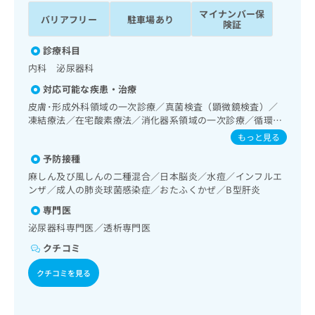
ッ
は
マイナンバー保
バリアフリー
駐車場あり
ク
こ
険証
ナ
ち
ビ
診療科目
ら
に
内科 泌尿器科
関
広
対応可能な疾患・治療
す
広
告
る
皮膚･形成外科領域の一次診療／真菌検査（顕微鏡検査）／
告
代
お
凍結療法／在宅酸素療法／消化器系領域の一次診療／循環器
出
理
系領域の一次診療／腎･泌尿器系領域の一次診療／膀胱鏡検
問
稿
もっと見る
査／血液透析／尿失禁の治療／内分泌･代謝･栄養領域の一次
店
い
の
予防接種
診療／インスリン療法／糖尿病による合併症に対する継続的
合
の
お
な管理及び指導／夜尿症の治療／漢方薬の処方
わ
麻しん及び風しんの二種混合／日本脳炎／水痘／インフルエ
方
問
ンザ／成人の肺炎球菌感染症／おたふくかぜ／B型肝炎
せ
い
は
は
合
こ
専門医
こ
わ
ち
泌尿器科専門医／透析専門医
ち
せ
ら
ら
クチコミ
は
こ
こち
クチコミを見る
ち
広
らは
広
ら
告
マイ
告
出
ナビ