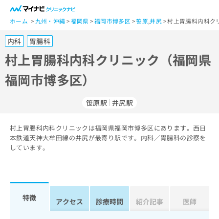
一
般
ホーム
九州・沖縄
福岡県
福岡市博多区
笹原
,
井尻
村上胃腸科内科ク
ユ
内科
胃腸科
ー
ザ
村上胃腸科内科クリニック（福岡県
ー
福岡市博多区）
の
方
は
笹原駅
井尻駅
こ
ち
村上胃腸科内科クリニックは福岡県福岡市博多区にあります。西日
ら
本鉄道天神大牟田線の井尻が最寄り駅です。内科／胃腸科の診察を
しています。
医
マ
療
イ
関
ナ
係
ビ
者
ク
特徴
アクセス
診療時間
紹介記事
医師
の
リ
方
ニ