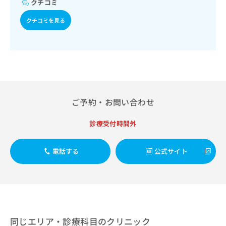
クチコミ
出
稿
クリ
資
稿
ニッ
の
料
クチコミを見る
クナ
の
お
の
ビサ
お
問
ご
イト
問
い
請
への
い
合
お問
求
合
合せ
わ
は
フォ
わ
せ
こ
ーム
せ
は
ち
とな
は
こ
ら
りま
ご予約・お問い合わせ
こ
ち
す。
ち
ら
クリ
無
診療受付時間外
ら
ニッ
料
クの
資
情
予
料
報
約・
電話する
公式サイト
の
症状
拡
のご
ご
充
相談
請
の
など
求
お
はで
は
申
きま
こ
せん
し
ので
ち
同じエリア・診療科目のクリニック
込