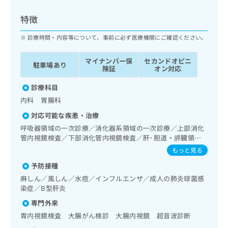
ッ
は
ク
こ
特徴
ナ
ち
ビ
診療時間・内容等について、事前に必ず医療機関にご確認ください。
ら
に
関
マイナンバー保
セカンドオピニ
広
駐車場あり
す
広
険証
オン対応
告
る
告
代
お
診療科目
出
理
問
稿
内科 胃腸科
店
い
の
対応可能な疾患・治療
合
の
お
わ
呼吸器領域の一次診療／消化器系領域の一次診療／上部消化
方
問
せ
管内視鏡検査／下部消化管内視鏡検査／肝･胆道・膵臓領域
い
は
の一次診療／循環器系領域の一次診療／腎･泌尿器系領域の
は
合
もっと見る
こ
一次診療／内分泌･代謝･栄養領域の一次診療／血液・免疫系
こ
わ
ち
予防接種
領域の一次診療
ち
せ
ら
ら
麻しん／風しん／水痘／インフルエンザ／成人の肺炎球菌感
は
染症／B型肝炎
こ
こち
ち
広
専門外来
らは
広
ら
告
マイ
胃内視鏡検査 大腸がん検診 大腸内視鏡 超音波診断
告
出
ナビ