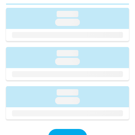
ご了
ら
み
承く
は
ださ
loading...
こ
無
い。
ち
料
loading...
ら
情
報
拡
掲
充
載
の
情
loading...
お
報
loading...
申
の
し
修
込
正
み
は
は
こ
loading...
こ
ち
ち
loading...
ら
ら
そ
の
他
の