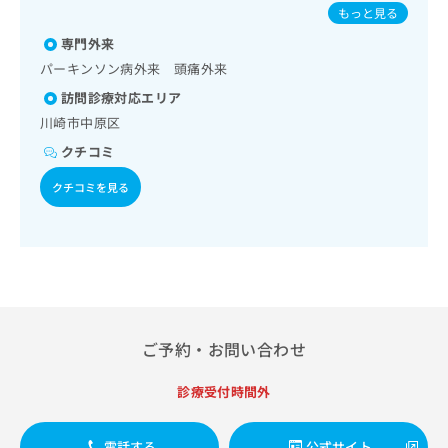
出
ンザ／成人の肺炎球菌感染症／おたふくかぜ／A型肝炎／B型
稿
クリ
資
もっと見る
稿
ニッ
肝炎／狂犬病
の
料
クナ
専門外来
の
お
の
ビサ
お
問
パーキンソン病外来 頭痛外来
ご
イト
問
い
請
への
訪問診療対応エリア
い
合
お問
求
川崎市中原区
合
合せ
わ
は
フォ
わ
せ
こ
クチコミ
ーム
せ
は
ち
とな
は
クチコミを見る
こ
ら
りま
こ
ち
す。
ち
ら
クリ
無
ら
ニッ
料
クの
資
情
予
料
報
約・
の
症状
拡
のご
ご
充
ご予約・お問い合わせ
相談
請
の
など
求
お
はで
診療受付時間外
は
申
きま
こ
せん
し
ので
ち
込
電話する
公式サイト