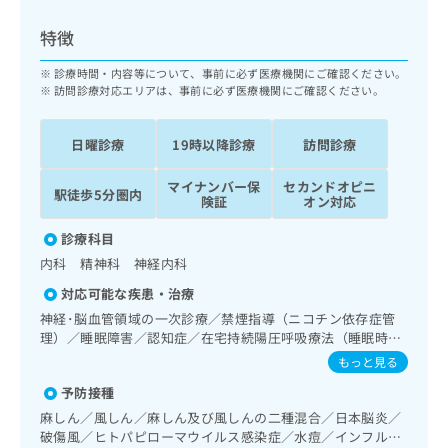
ッ
は
ク
こ
特徴
ナ
ち
ビ
診療時間・内容等について、事前に必ず医療機関にご確認ください。
ら
に
訪問診療対応エリアは、事前に必ず医療機関にご確認ください。
関
広
す
広
告
日曜診療
19時以降診療
訪問診療
る
告
代
お
出
マイナンバー保
セカンドオピニ
理
問
稿
駅徒歩5分圏内
険証
オン対応
店
い
の
合
の
お
診療科目
わ
方
問
内科 精神科 神経内科
せ
い
は
は
合
対応可能な疾患・治療
こ
こ
わ
神経･脳血管領域の一次診療／禁煙指導（ニコチン依存症管
ち
ち
せ
理）／睡眠障害／認知症／在宅持続陽圧呼吸療法（睡眠時無
ら
ら
は
呼吸症候群治療）／在宅酸素療法／ホルター型心電図検査／
もっと見る
こ
インスリン療法／糖尿病による合併症に対する継続的な管理
こち
予防接種
ち
及び指導／在宅における看取り
広
らは
広
ら
告
麻しん／風しん／麻しん及び風しんの二種混合／日本脳炎／
マイ
告
出
破傷風／ヒトパピローマウイルス感染症／水痘／インフルエ
ナビ