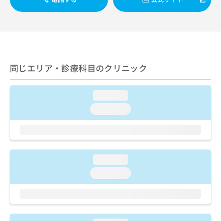
ご了
ら
み
承く
は
ださ
こ
無
い。
ち
料
ら
情
報
拡
同じエリア・診療科目のクリニック
掲
充
載
の
情
お
loading...
報
申
の
loading...
し
修
込
正
み
は
は
こ
こ
ち
loading...
ち
ら
loading...
ら
そ
の
他
の