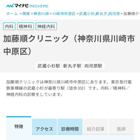
一
般
ホーム
関東
神奈川県
川崎市中原区
武蔵小杉
,
新丸子
,
向河原
加藤順ク
ユ
内科
精神科
神経内科
ー
ザ
加藤順クリニック（神奈川県川崎市
ー
中原区）
の
方
は
武蔵小杉駅
新丸子駅
向河原駅
こ
ち
加藤順クリニックは神奈川県川崎市中原区にあります。東京急行電
ら
鉄東横線の武蔵小杉が最寄り駅（徒歩3分）です。内科／精神科／
神経内科の診察をしています。
医
マ
療
イ
関
ナ
係
ビ
者
ク
特徴
アクセス
診療時間
紹介記事
医師
の
リ
方
ニ