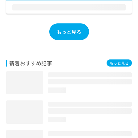
お
問
い
合
わ
もっと見る
せ
は
こ
ち
ら
新着おすすめ記事
もっと見る
loading...
loading...