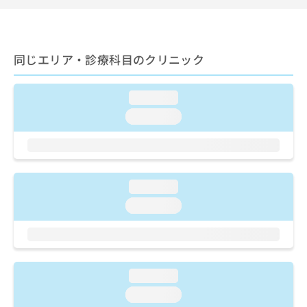
ご了
ら
み
承く
は
ださ
こ
無
い。
ち
料
同じエリア・診療科目のクリニック
ら
情
報
拡
掲
loading...
充
載
loading...
の
情
お
報
申
の
し
修
込
正
loading...
み
は
は
こ
loading...
こ
ち
ち
ら
ら
そ
の
loading...
他
loading...
の