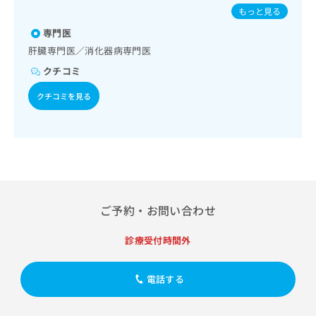
出
免疫系領域の一次診療／筋・骨格系及び外傷領域の一次診療
稿
クリ
パピローマウイルス感染症／水痘／インフルエンザ／成人の
資
もっと見る
稿
ニッ
／小児領域の一次診療／漢方薬の処方
の
肺炎球菌感染症／おたふくかぜ／B型肝炎
料
クナ
の
専門医
お
の
ビサ
お
問
ご
肝臓専門医／消化器病専門医
イト
問
い
請
への
クチコミ
い
合
お問
求
合
合せ
わ
は
クチコミを見る
フォ
わ
せ
こ
ーム
せ
は
ち
とな
は
こ
ら
りま
こ
ち
す。
ち
ら
クリ
無
ら
ニッ
料
クの
資
情
予
料
ご予約・お問い合わせ
報
約・
の
症状
拡
のご
ご
充
診療受付時間外
相談
請
の
など
求
お
はで
は
電話する
申
きま
こ
せん
し
ので
ち
込