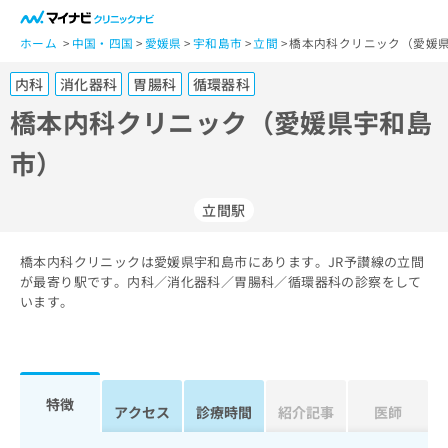
一
般
ホーム
中国・四国
愛媛県
宇和島市
立間
橋本内科クリニック（愛媛県
ユ
内科
消化器科
胃腸科
循環器科
ー
ザ
橋本内科クリニック（愛媛県宇和島
ー
市）
の
方
は
立間駅
こ
ち
橋本内科クリニックは愛媛県宇和島市にあります。JR予讃線の立間
ら
が最寄り駅です。内科／消化器科／胃腸科／循環器科の診察をして
います。
医
マ
療
イ
関
ナ
係
ビ
者
ク
特徴
アクセス
診療時間
紹介記事
医師
の
リ
方
ニ