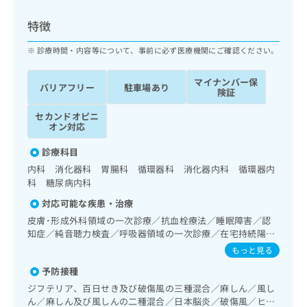
ッ
は
ク
こ
特徴
ナ
ち
ビ
診療時間・内容等について、事前に必ず医療機関にご確認ください。
ら
に
関
マイナンバー保
広
バリアフリー
駐車場あり
す
広
険証
告
る
告
代
セカンドオピニ
お
出
オン対応
理
問
稿
店
い
の
診療科目
合
の
お
内科 消化器科 胃腸科 循環器科 消化器内科 循環器内
わ
方
問
科 糖尿病内科
せ
い
は
は
合
対応可能な疾患・治療
こ
こ
わ
ち
皮膚･形成外科領域の一次診療／抗血栓療法／睡眠障害／認
ち
せ
知症／純音聴力検査／呼吸器領域の一次診療／在宅持続陽圧
ら
ら
は
呼吸療法（睡眠時無呼吸症候群治療）／在宅酸素療法／消化
もっと見る
こ
器系領域の一次診療／上部消化管内視鏡検査／肝･胆道・膵
こち
ち
予防接種
広
臓領域の一次診療／循環器系領域の一次診療／ホルター型心
らは
広
ら
告
電図検査／腎･泌尿器系領域の一次診療／内分泌･代謝･栄養
ジフテリア、百日せき及び破傷風の三種混合／麻しん／風し
マイ
告
領域の一次診療／内分泌機能検査／インスリン療法／血液・
出
ナビ
ん／麻しん及び風しんの二種混合／日本脳炎／破傷風／ヒト