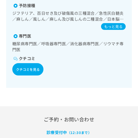
害、不安障害、パニック障害等）／認知症／心的外傷後スト
出
稿
クリ
資
予防接種
レス障害（PTSD）／耳鼻咽喉領域の一次診療／呼吸器領域
稿
ニッ
の
料
の一次診療／在宅持続陽圧呼吸療法（睡眠時無呼吸症候群治
クナ
ジフテリア、百日せき及び破傷風の三種混合／急性灰白髄炎
の
お
の
療）／在宅酸素療法／消化器系領域の一次診療／上部消化管
ビサ
／麻しん／風しん／麻しん及び風しんの二種混合／日本脳炎
お
問
ご
イト
内視鏡検査／胃悪性腫瘍化学療法／肝･胆道・膵臓領域の一
／破傷風／結核／Hib感染症／小児の肺炎球菌感染症／ヒト
問
もっと見る
い
請
への
次診療／循環器系領域の一次診療／ホルター型心電図検査／
パピローマウイルス感染症／水痘／インフルエンザ／成人の
い
合
お問
求
腎･泌尿器系領域の一次診療／尿失禁の治療／更年期障害治
専門医
肺炎球菌感染症／おたふくかぜ／A型肝炎／B型肝炎／狂犬病
合
合せ
わ
は
療／乳腺領域の一次診療／内分泌･代謝･栄養領域の一次診療
／ロタウイルス感染症／髄膜炎菌感染症
糖尿病専門医／呼吸器専門医／消化器病専門医／リウマチ専
フォ
わ
せ
こ
／インスリン療法／糖尿病患者教育（食事療法、運動療法、
門医
ーム
せ
は
ち
自己血糖測定）／糖尿病による合併症に対する継続的な管理
とな
は
こ
クチコミ
及び指導／血液・免疫系領域の一次診療／アレルギーの減感
ら
りま
こ
ち
作療法／筋・骨格系及び外傷領域の一次診療／小児領域の一
す。
ち
クチコミを見る
ら
次診療／小児呼吸器疾患／小児アレルギー疾患／小児糖尿病
クリ
無
ら
ニッ
／夜尿症の治療／漢方薬の処方／外来における化学療法／在
料
クの
宅における看取り
資
情
予
料
報
約・
の
症状
拡
のご
ご
充
相談
請
の
など
求
お
はで
ご予約・お問い合わせ
は
申
きま
こ
せん
し
診療受付中
（12:30まで）
ので
ち
込