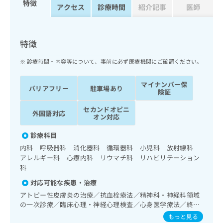
特徴
ッ
は
アクセス
診療時間
紹介記事
医師
ク
こ
ナ
ち
ビ
ら
特徴
に
関
広
診療時間・内容等について、事前に必ず医療機関にご確認ください。
す
広
告
る
告
代
マイナンバー保
お
出
バリアフリー
駐車場あり
険証
理
問
稿
店
い
の
セカンドオピニ
外国語対応
合
の
お
オン対応
わ
方
問
せ
診療科目
い
は
は
合
内科 呼吸器科 消化器科 循環器科 小児科 放射線科
こ
こ
わ
アレルギー科 心療内科 リウマチ科 リハビリテーション
ち
ち
せ
科
ら
ら
は
対応可能な疾患・治療
こ
こち
アトピー性皮膚炎の治療／抗血栓療法／精神科・神経科領域
ち
広
らは
の一次診療／臨床心理・神経心理検査／心身医学療法／終夜
広
ら
告
マイ
睡眠ポリグラフィー／睡眠障害／神経症性障害（強迫性障
告
もっと見る
出
ナビ