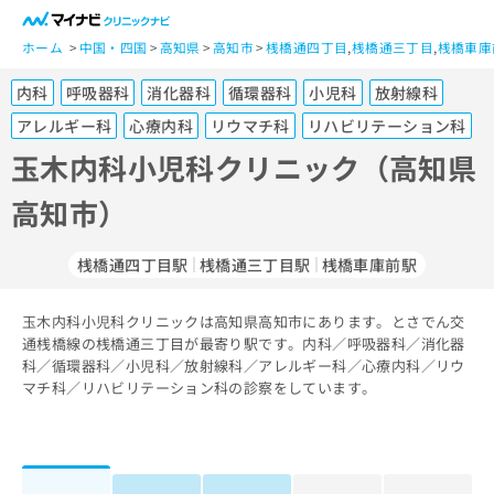
一
般
ホーム
中国・四国
高知県
高知市
桟橋通四丁目
,
桟橋通三丁目
,
桟橋車庫
ユ
内科
呼吸器科
消化器科
循環器科
小児科
放射線科
ー
ザ
アレルギー科
心療内科
リウマチ科
リハビリテーション科
ー
玉木内科小児科クリニック（高知県
の
方
高知市）
は
こ
桟橋通四丁目駅
桟橋通三丁目駅
桟橋車庫前駅
ち
ら
玉木内科小児科クリニックは高知県高知市にあります。とさでん交
医
通桟橋線の桟橋通三丁目が最寄り駅です。内科／呼吸器科／消化器
マ
療
科／循環器科／小児科／放射線科／アレルギー科／心療内科／リウ
イ
関
マチ科／リハビリテーション科の診察をしています。
ナ
係
ビ
者
ク
の
リ
方
ニ