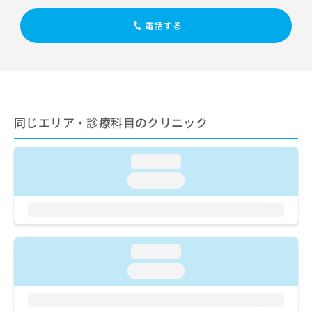
ご了
ら
み
承く
は
ださ
電話する
こ
無
い。
ち
料
ら
情
報
拡
掲
充
載
同じエリア・診療科目のクリニック
の
情
お
報
申
の
loading...
し
修
込
正
loading...
み
は
は
こ
こ
ち
ち
ら
ら
loading...
そ
loading...
の
他
の