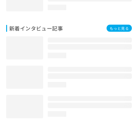
loading...
新着インタビュー記事
もっと見る
loading...
loading...
loading...