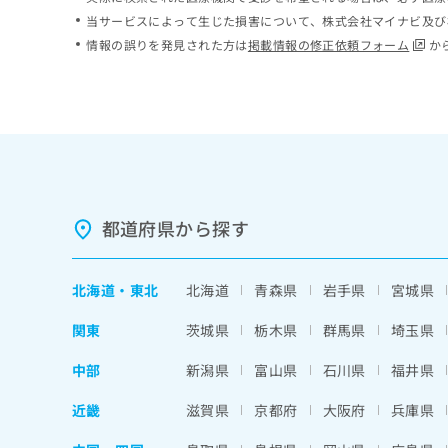
ち
み
当サービスによって生じた損害について、株式会社マイナビ及び
ら
は
情報の誤りを発見された方は
掲載情報の修正依頼フォーム
か
こ
ち
そ
ら
の
他
の
お
問
い
都道府県から探す
合
わ
せ
北海道
・
東北
北海道
青森県
岩手県
宮城県
は
こ
関東
茨城県
栃木県
群馬県
埼玉県
ち
ら
中部
新潟県
富山県
石川県
福井県
近畿
滋賀県
京都府
大阪府
兵庫県