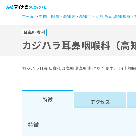
一
ホーム
中国・四国
高知県
高知市
入明
,
高知
,
高知駅前
般
ユ
耳鼻咽喉科
ー
ザ
カジハラ耳鼻咽喉科（高
ー
の
方
カジハラ耳鼻咽喉科は高知県高知市にあります。JR土讃
は
こ
ち
ら
特徴
アクセス
医
マ
療
イ
特徴
ナ
関
ビ