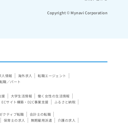
Copyright © Mynavi Corporation
求人情報
海外求人
転職エージェント
転職／パート
支援
大学生活情報
働く女性の生活情報
ECサイト構築・D2C事業支援
ふるさと納税
ゼクティブ転職
会計士の転職
保育士の求人
無期雇用派遣
介護の求人