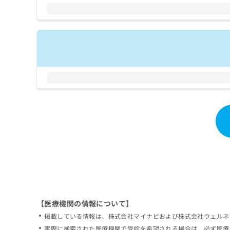
拡
資
きま
充
料
せん
の
ので
の
ご了
お
ご
承く
申
請
ださ
し
求
い。
込
は
み
こ
は
ち
こ
ら
ち
ら
無
料
掲
情
載
報
情
拡
報
充
の
の
修
お
【医療機関の情報について】
正
申
掲載している情報は、株式会社マイナビおよび株式会社ウェルネ
は
し
こ
実際に検索された医療機関で受診を希望される場合は、必ず医療
込