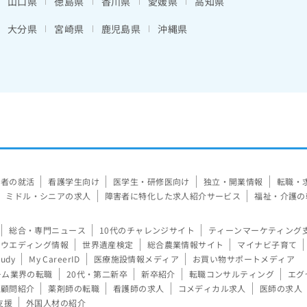
山口県
徳島県
香川県
愛媛県
高知県
大分県
宮崎県
鹿児島県
沖縄県
験者の就活
看護学生向け
医学生・研修医向け
独立・開業情報
転職・
ミドル・シニアの求人
障害者に特化した求人紹介サービス
福祉・介護の
総合・専門ニュース
10代のチャレンジサイト
ティーンマーケティング
ウエディング情報
世界遺産検定
総合農業情報サイト
マイナビ子育て
tudy
My CareerID
医療施設情報メディア
お買い物サポートメディア
ーム業界の転職
20代・第二新卒
新卒紹介
転職コンサルティング
エグ
顧問紹介
薬剤師の転職
看護師の求人
コメディカル求人
医師の求人
支援
外国人材の紹介