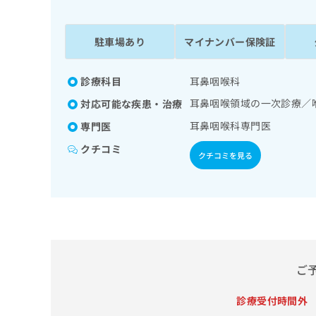
係
ク
者
リ
の
ニ
駐車場あり
マイナンバー保険証
ッ
方
ク
は
ナ
診療科目
耳鼻咽喉科
こ
ビ
耳鼻咽喉領域の一次診療／
対応可能な疾患・治療
ち
に
関
ら
耳鼻咽喉科専門医
専門医
す
クチコミ
る
クチコミを見る
お
広
広
問
告
告
い
出
代
合
稿
わ
理
の
せ
店
お
は
の
問
こ
ご
い
方
ち
合
ら
は
診療受付時間外
わ
こ