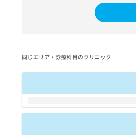
せ
こち
ち
らは
は
マイ
こ
ら
ナビ
ち
クリ
ら
ニッ
クナ
広
ビサ
広
資
イト
告
告
への
料
出
出
お問
の
稿
同じエリア・診療科目のクリニック
合せ
稿
ご
の
フォ
の
請
お
ーム
お
求
問
とな
問
りま
は
い
い
す。
こ
合
合
クリ
ち
わ
ニッ
わ
ら
せ
クの
せ
は
予
は
約・
こ
こ
無
症状
ち
ち
のご
料
ら
相談
ら
情
など
報
はで