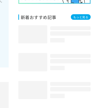
い。
新着おすすめ記事
もっと見る
loading...
loading...
loading...