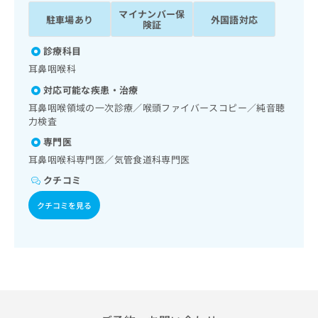
ッ
は
マイナンバー保
駐車場あり
外国語対応
ク
こ
険証
ナ
ち
ビ
診療科目
ら
に
耳鼻咽喉科
関
広
対応可能な疾患・治療
す
広
告
る
耳鼻咽喉領域の一次診療／喉頭ファイバースコピー／純音聴
告
代
お
力検査
出
理
問
稿
専門医
店
い
の
耳鼻咽喉科専門医／気管食道科専門医
合
の
お
わ
方
問
クチコミ
せ
い
は
クチコミを見る
は
合
こ
こ
わ
ち
ち
せ
ら
ら
は
こ
こち
ち
広
らは
広
ら
告
マイ
告
出
ナビ