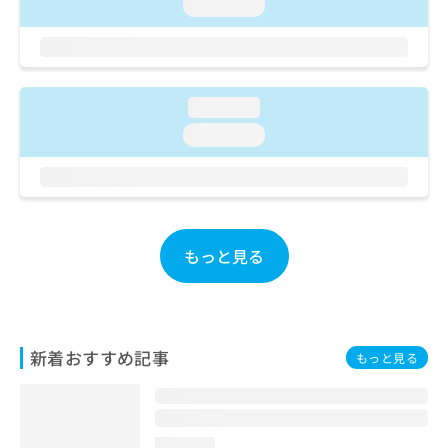
ご了
loading...
ら
み
承く
は
ださ
こ
無
い。
ち
料
ら
情
loading...
報
拡
loading...
掲
充
載
の
情
お
報
申
の
し
修
込
もっと見る
正
み
は
は
こ
こ
ち
ち
ら
ら
新着おすすめ記事
もっと見る
そ
の
他
の
loading...