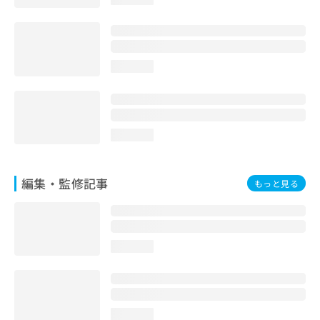
お
問
い
合
わ
loading...
せ
は
こ
ち
loading...
ら
編集・監修記事
もっと見る
loading...
loading...