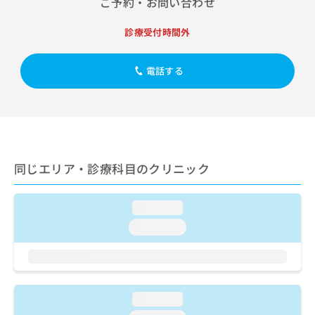
ご予約・お問い合わせ
出
稿
クリ
資
稿
ニッ
の
料
クナ
の
診療受付時間外
お
の
ビサ
お
問
ご
イト
問
い
請
への
電話する
い
合
お問
求
合
合せ
わ
は
フォ
わ
せ
こ
ーム
せ
は
ち
とな
は
こ
ら
りま
こ
ち
す。
ち
ら
クリ
同じエリア・診療科目のクリニック
無
ら
ニッ
料
クの
資
情
予
料
loading...
報
約・
の
症状
拡
loading...
のご
ご
充
相談
請
の
など
求
お
はで
は
申
きま
こ
せん
し
loading...
ので
ち
込