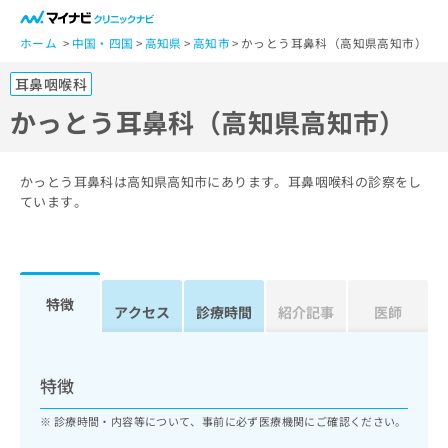
一
般
ホーム
中国・四国
高知県
高知市
かっとう耳鼻科（高知県高知市）
ユ
耳鼻咽喉科
ー
ザ
かっとう耳鼻科（高知県高知市）
ー
の
方
かっとう耳鼻科は高知県高知市にあります。耳鼻咽喉科の診察をし
は
ています。
こ
ち
ら
特徴
医
アクセス
診療時間
紹介記事
医師
マ
療
イ
関
ナ
係
ビ
特徴
者
ク
の
リ
診療時間・内容等について、事前に必ず医療機関にご確認ください。
方
ニ