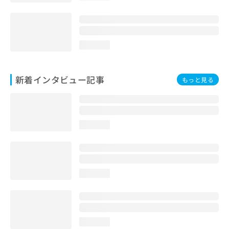
loading...
新着インタビュー記事
もっと見る
loading...
loading...
loading...