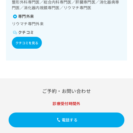
出
整形外科専門医／総合内科専門医／肝臓専門医／消化器病専
稿
クリ
資
稿
ニッ
門医／消化器内視鏡専門医／リウマチ専門医
の
料
クナ
の
お
の
専門外来
ビサ
お
問
ご
イト
リウマチ専門外来
問
い
請
への
い
合
クチコミ
お問
求
合
合せ
わ
は
フォ
クチコミを見る
わ
せ
こ
ーム
せ
は
ち
とな
は
こ
ら
りま
こ
ち
す。
ち
ら
クリ
無
ら
ニッ
料
クの
資
情
予
料
報
約・
ご予約・お問い合わせ
の
症状
拡
のご
ご
充
相談
診療受付時間外
請
の
など
求
お
はで
は
申
きま
電話する
こ
せん
し
ので
ち
込