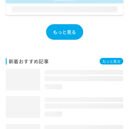
お
問
い
合
わ
もっと見る
せ
は
こ
ち
ら
新着おすすめ記事
もっと見る
loading...
loading...