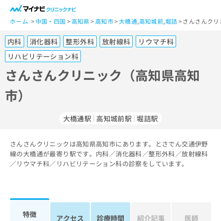
一
般
ホーム
中国・四国
高知県
高知市
大橋通
,
高知城前
,
堀詰
さんさんクリ
ユ
内科
消化器科
整形外科
放射線科
リウマチ科
ー
ザ
リハビリテーション科
ー
さんさんクリニック（高知県高知
の
方
市）
は
こ
大橋通駅
高知城前駅
堀詰駅
ち
ら
さんさんクリニックは高知県高知市にあります。とさでん交通伊野
医
線の大橋通が最寄り駅です。内科／消化器科／整形外科／放射線科
マ
療
／リウマチ科／リハビリテーション科の診察をしています。
イ
関
ナ
係
ビ
者
ク
の
リ
特徴
方
ニ
アクセス
診療時間
紹介記事
医師