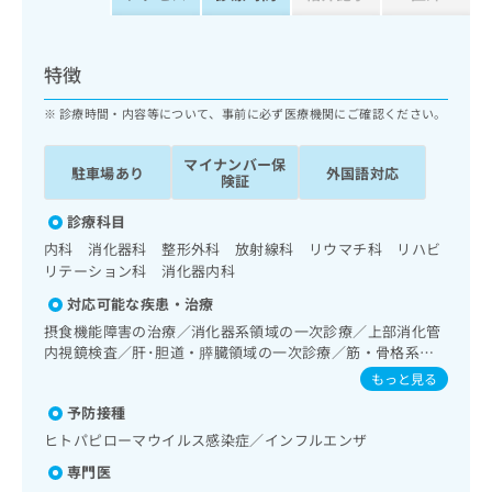
ッ
は
ク
こ
ナ
ち
特徴
ビ
ら
に
診療時間・内容等について、事前に必ず医療機関にご確認ください。
関
広
す
広
告
マイナンバー保
る
告
駐車場あり
外国語対応
険証
代
お
出
理
問
稿
診療科目
店
い
の
内科 消化器科 整形外科 放射線科 リウマチ科 リハビ
合
の
お
リテーション科 消化器内科
わ
方
問
せ
い
は
対応可能な疾患・治療
は
合
こ
摂食機能障害の治療／消化器系領域の一次診療／上部消化管
こ
わ
ち
内視鏡検査／肝･胆道・膵臓領域の一次診療／筋・骨格系及
ち
せ
び外傷領域の一次診療／義肢装具の作成及び評価／運動器リ
ら
もっと見る
ら
は
ハビリテーション／画像診断管理（専ら画像診断を担当する
こ
予防接種
医師による読影）／歯科領域の一次診療／障害者の歯科治療
こち
ち
広
／埋伏歯抜歯／顎関節症治療／口唇、舌若しくは口腔粘膜の
ヒトパピローマウイルス感染症／インフルエンザ
らは
広
ら
炎症、外傷又は腫瘍の治療／漢方薬の処方／鍼灸治療
告
マイ
専門医
告
出
ナビ