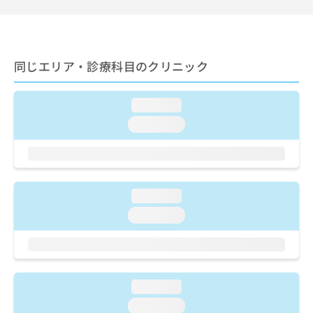
ご了
ら
み
承く
は
ださ
こ
無
い。
ち
料
ら
同じエリア・診療科目のクリニック
情
報
拡
掲
loading...
充
載
の
情
loading...
お
報
申
の
し
修
込
正
み
は
loading...
は
こ
loading...
こ
ち
ち
ら
ら
そ
の
loading...
他
loading...
の