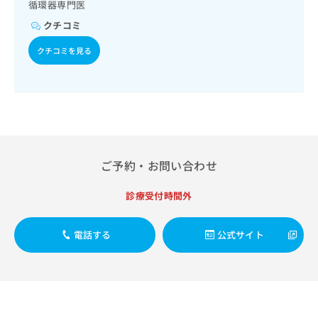
出
／腎･泌尿器系領域の一次診療／乳腺領域の一次診療／内分
循環器専門医
稿
クリ
資
泌･代謝･栄養領域の一次診療／内分泌機能検査／インスリン
稿
ニッ
の
料
クチコミ
クナ
療法／糖尿病患者教育（食事療法、運動療法、自己血糖測
の
お
の
ビサ
定）／糖尿病による合併症に対する継続的な管理及び指導／
お
問
ご
クチコミを見る
イト
血液・免疫系領域の一次診療／筋・骨格系及び外傷領域の一
問
い
請
への
次診療／小児領域の一次診療／医療用麻薬によるがん疼痛治
い
合
お問
求
療／漢方薬の処方／在宅における看取り
合
合せ
わ
は
フォ
わ
せ
こ
ーム
せ
は
ち
とな
は
こ
ら
りま
こ
ち
す。
ち
ら
クリ
ご予約・お問い合わせ
無
ら
ニッ
料
クの
資
診療受付時間外
情
予
料
報
約・
の
症状
拡
電話する
公式サイト
のご
ご
充
相談
請
の
など
求
お
はで
は
申
きま
こ
せん
し
ので
ち
込