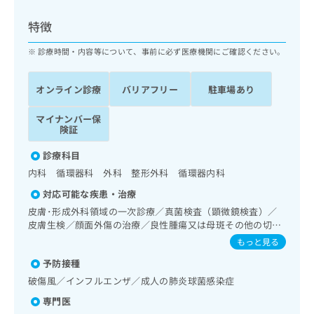
ッ
は
ク
こ
特徴
ナ
ち
ビ
診療時間・内容等について、事前に必ず医療機関にご確認ください。
ら
に
関
広
オンライン診療
バリアフリー
駐車場あり
す
広
告
る
告
代
マイナンバー保
お
出
険証
理
問
稿
店
い
の
診療科目
合
の
お
内科 循環器科 外科 整形外科 循環器内科
わ
方
問
せ
い
は
対応可能な疾患・治療
は
合
こ
皮膚･形成外科領域の一次診療／真菌検査（顕微鏡検査）／
こ
わ
ち
皮膚生検／顔面外傷の治療／良性腫瘍又は母斑その他の切
ち
せ
除・縫合手術／神経･脳血管領域の一次診療／精神科・神経
ら
もっと見る
ら
は
科領域の一次診療／認知症／眼領域の一次診療／耳鼻咽喉領
こ
予防接種
域の一次診療／呼吸器領域の一次診療／在宅持続陽圧呼吸療
こち
ち
広
法（睡眠時無呼吸症候群治療）／在宅酸素療法／消化器系領
破傷風／インフルエンザ／成人の肺炎球菌感染症
らは
広
ら
域の一次診療／肝･胆道・膵臓領域の一次診療／循環器系領
告
マイ
専門医
告
域の一次診療／ホルター型心電図検査／ペースメーカー管理
出
ナビ