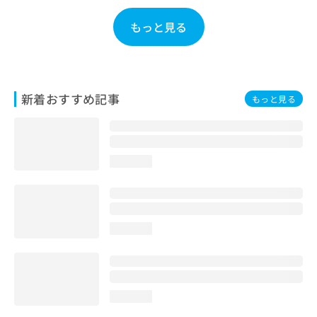
お
問
もっと見る
い
合
わ
せ
は
新着おすすめ記事
もっと見る
こ
ち
ら
loading...
loading...
loading...