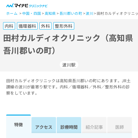
一
般
ホーム
中国・四国
高知県
吾川郡いの町
波川
田村カルディオクリニッ
ユ
内科
循環器科
外科
整形外科
ー
ザ
田村カルディオクリニック（高知県
ー
吾川郡いの町）
の
方
は
波川駅
こ
ち
田村カルディオクリニックは高知県吾川郡いの町にあります。JR土
ら
讃線の波川が最寄り駅です。内科／循環器科／外科／整形外科の診
察をしています。
医
マ
療
イ
関
ナ
係
ビ
者
ク
特徴
アクセス
診療時間
紹介記事
医師
の
リ
方
ニ