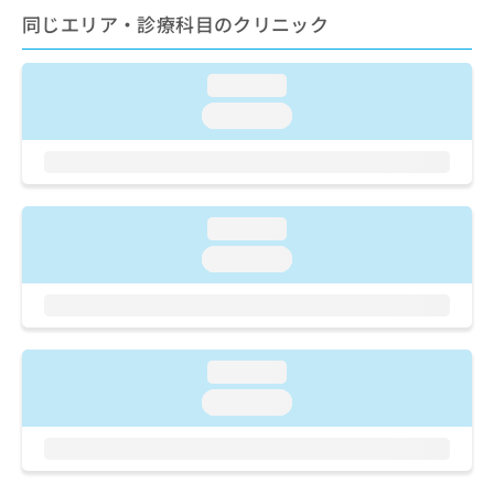
ご了
ら
み
同じエリア・診療科目のクリニック
承く
は
ださ
こ
無
い。
ち
料
loading...
ら
情
loading...
報
拡
掲
充
載
の
情
お
報
loading...
申
の
し
loading...
修
込
正
み
は
は
こ
こ
ち
ち
ら
loading...
ら
loading...
そ
の
他
の