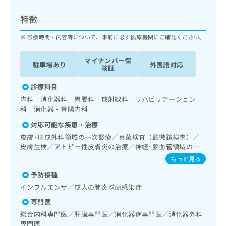
ッ
は
ク
こ
特徴
ナ
ち
ビ
診療時間・内容等について、事前に必ず医療機関にご確認ください。
ら
に
関
マイナンバー保
広
駐車場あり
外国語対応
す
広
険証
告
る
告
代
お
診療科目
出
理
問
稿
内科 消化器科 胃腸科 放射線科 リハビリテーション
店
い
の
科 消化器・胃腸内科
合
の
お
対応可能な疾患・治療
わ
方
問
せ
皮膚･形成外科領域の一次診療／真菌検査（顕微鏡検査）／
い
は
は
皮膚生検／アトピー性皮膚炎の治療／神経･脳血管領域の一
合
こ
次診療／抗血栓療法／精神科・神経科領域の一次診療／睡眠
こ
わ
もっと見る
ち
障害／認知症／眼領域の一次診療／耳鼻咽喉領域の一次診療
ち
せ
ら
予防接種
／純音聴力検査／呼吸器領域の一次診療／在宅酸素療法／消
ら
は
化器系領域の一次診療／上部消化管内視鏡検査／下部消化管
インフルエンザ／成人の肺炎球菌感染症
こ
内視鏡検査／肝･胆道・膵臓領域の一次診療／循環器系領域
こち
ち
広
専門医
の一次診療／ホルター型心電図検査／腎･泌尿器系領域の一
らは
広
ら
告
マイ
次診療／婦人科領域の一次診療／更年期障害治療／乳腺領域
総合内科専門医／肝臓専門医／消化器病専門医／消化器外科
告
出
ナビ
の一次診療／内分泌･代謝･栄養領域の一次診療／内分泌機能
専門医