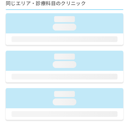
ご了
ら
同じエリア・診療科目のクリニック
み
承く
は
ださ
こ
無
い。
loading...
ち
料
ら
情
loading...
報
拡
掲
充
載
の
情
お
報
loading...
申
の
loading...
し
修
込
正
み
は
は
こ
こ
ち
loading...
ち
ら
ら
loading...
そ
の
他
の