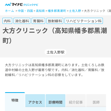
一
般
ホーム
中国・四国
高知県
幡多郡黒潮町
土佐入野
大方クリニック（高
ユ
内科
消化器科
胃腸科
放射線科
リハビリテーション科
ー
ザ
大方クリニック（高知県幡多郡黒潮
ー
町）
の
方
は
土佐入野駅
こ
ち
大方クリニックは高知県幡多郡黒潮町にあります。土佐くろしお鉄
ら
道中村線の土佐入野が最寄り駅です。内科／消化器科／胃腸科／放
射線科／リハビリテーション科の診察をしています。
医
マ
療
イ
関
ナ
係
ビ
者
ク
特徴
アクセス
診療時間
紹介記事
医師
の
リ
方
ニ