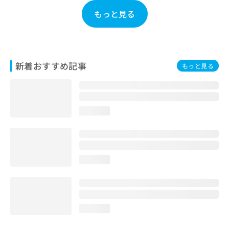
お
もっと見る
問
い
合
わ
せ
新着おすすめ記事
もっと見る
は
こ
ち
ら
loading...
loading...
loading...