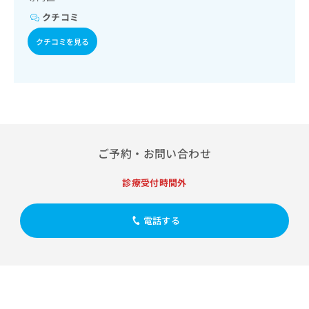
出
稿
クリ
資
検査／インスリン療法／糖尿病患者教育（食事療法、運動療
クチコミ
稿
ニッ
の
料
法、自己血糖測定）／糖尿病による合併症に対する継続的な
クナ
の
お
の
管理及び指導／血液・免疫系領域の一次診療／筋・骨格系及
ビサ
クチコミを見る
お
問
び外傷領域の一次診療
ご
イト
問
い
請
への
い
合
お問
求
合
合せ
わ
は
フォ
わ
せ
こ
ーム
せ
は
ち
とな
は
こ
ら
りま
こ
ち
す。
ご予約・お問い合わせ
ち
ら
クリ
無
ら
ニッ
料
クの
診療受付時間外
資
情
予
料
報
約・
の
症状
拡
電話する
のご
ご
充
相談
請
の
など
求
お
はで
は
申
きま
こ
せん
し
ので
ち
込