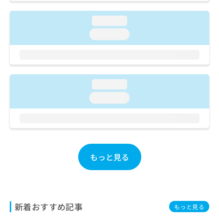
ご了
ら
み
承く
は
ださ
loading...
こ
無
い。
ち
loading...
料
ら
情
報
拡
掲
充
載
loading...
の
情
お
報
loading...
申
の
し
修
込
正
み
は
は
こ
こ
ち
もっと見る
ち
ら
ら
そ
の
新着おすすめ記事
他
もっと見る
の