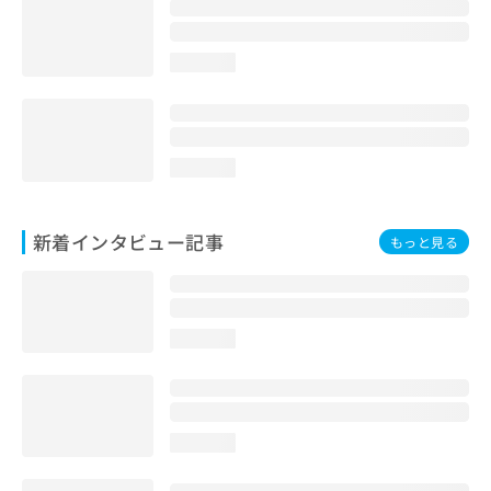
loading...
loading...
新着インタビュー記事
もっと見る
loading...
loading...