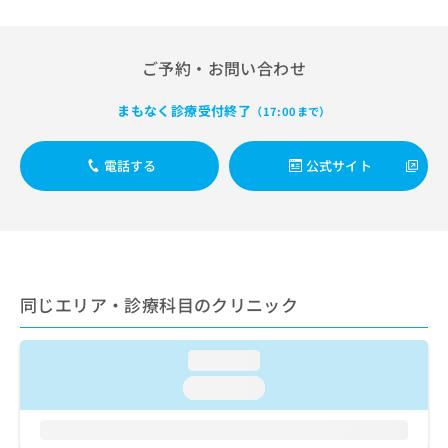
出
稿
クリ
資
稿
ニッ
の
料
クナ
の
お
の
ビサ
お
ご予約・お問い合わせ
問
ご
イト
問
い
請
への
い
合
お問
まもなく診療受付終了
求
（17:00まで）
合
合せ
わ
は
フォ
わ
せ
こ
ーム
せ
電話する
公式サイト
は
ち
とな
は
こ
ら
りま
こ
ち
す。
ち
ら
クリ
無
ら
ニッ
料
クの
資
情
予
料
報
約・
同じエリア・診療科目のクリニック
の
症状
拡
のご
ご
充
相談
請
の
loading...
など
求
お
はで
loading...
は
申
きま
こ
せん
し
ので
ち
込