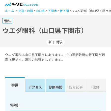
一
般
ホーム
中国・四国
山口県
下関市
新下関
ウエダ眼科（山口県下関市 
ユ
眼科
ー
ザ
ウエダ眼科（山口県下関市）
ー
の
新下関駅
方
は
こ
ウエダ眼科は山口県下関市にあります。JR山陽新幹線の新下関が最
寄り駅です。眼科の診察をしています。
ち
ら
医
マ
療
イ
特徴
アクセス
診療時間
紹介記事
医師
関
ナ
係
ビ
者
ク
の
リ
特徴
方
ニ