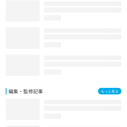
お
問
い
loading...
合
わ
せ
は
こ
loading...
ち
ら
loading...
編集・監修記事
もっと見る
loading...