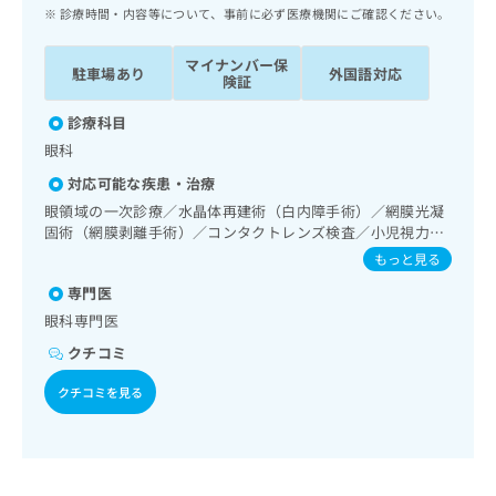
ッ
は
診療時間・内容等について、事前に必ず医療機関にご確認ください。
ク
こ
ナ
ち
マイナンバー保
駐車場あり
外国語対応
ビ
険証
ら
に
関
診療科目
広
す
広
眼科
告
る
告
代
対応可能な疾患・治療
お
出
理
問
眼領域の一次診療／水晶体再建術（白内障手術）／網膜光凝
稿
店
固術（網膜剥離手術）／コンタクトレンズ検査／小児視力障
い
の
害診療
合
の
お
もっと見る
わ
方
問
専門医
せ
い
は
眼科専門医
は
合
こ
こ
わ
クチコミ
ち
ち
せ
ら
ら
は
クチコミを見る
こ
こち
ち
広
らは
広
ら
告
マイ
告
出
ナビ