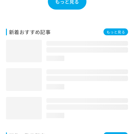
もっと見る
お
問
い
合
わ
新着おすすめ記事
もっと見る
せ
は
こ
ち
ら
loading...
loading...
loading...