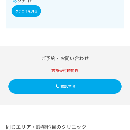
クチコミ
出
稿
クリ
資
稿
ニッ
の
料
クチコミを見る
クナ
の
お
の
ビサ
お
問
ご
イト
問
い
請
への
い
合
お問
求
合
合せ
わ
は
フォ
わ
せ
こ
ーム
せ
は
ち
とな
は
こ
ら
りま
ご予約・お問い合わせ
こ
ち
す。
ち
ら
クリ
無
診療受付時間外
ら
ニッ
料
クの
資
情
予
料
報
約・
電話する
の
症状
拡
のご
ご
充
相談
請
の
など
求
お
はで
は
申
きま
こ
せん
し
同じエリア・診療科目のクリニック
ので
ち
込