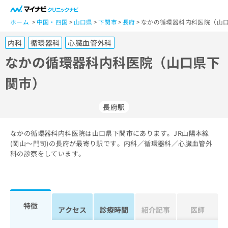
一
般
ホーム
中国・四国
山口県
下関市
長府
なかの循環器科内科医院（山口
ユ
内科
循環器科
心臓血管外科
ー
ザ
なかの循環器科内科医院（山口県下
ー
関市）
の
方
は
長府駅
こ
ち
なかの循環器科内科医院は山口県下関市にあります。JR山陽本線
ら
(岡山～門司)の長府が最寄り駅です。内科／循環器科／心臓血管外
科の診察をしています。
医
マ
療
イ
関
ナ
係
ビ
者
ク
特徴
アクセス
診療時間
紹介記事
医師
の
リ
方
ニ