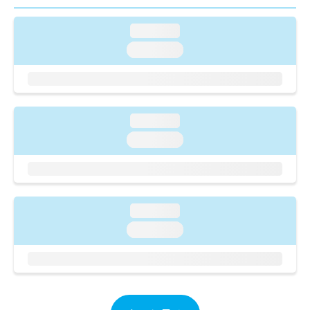
ご了
ら
み
承く
は
ださ
loading...
こ
無
い。
ち
loading...
料
ら
情
報
拡
掲
充
載
の
loading...
情
お
報
loading...
申
の
し
修
込
正
み
は
は
こ
loading...
こ
ち
loading...
ち
ら
ら
そ
の
他
の