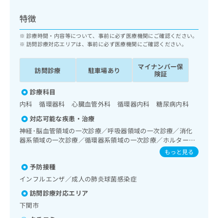
ッ
は
ク
こ
特徴
ナ
ち
ビ
診療時間・内容等について、事前に必ず医療機関にご確認ください。
ら
に
訪問診療対応エリアは、事前に必ず医療機関にご確認ください。
関
広
す
広
マイナンバー保
告
訪問診療
駐車場あり
る
険証
告
代
お
出
理
診療科目
問
稿
店
い
の
内科 循環器科 心臓血管外科 循環器内科 糖尿病内科
合
の
お
対応可能な疾患・治療
わ
方
問
神経･脳血管領域の一次診療／呼吸器領域の一次診療／消化
せ
い
は
器系領域の一次診療／循環器系領域の一次診療／ホルター型
は
合
こ
心電図検査／腎･泌尿器系領域の一次診療
こ
もっと見る
わ
ち
ち
せ
ら
予防接種
ら
は
インフルエンザ／成人の肺炎球菌感染症
こ
こち
ち
広
訪問診療対応エリア
らは
広
ら
告
下関市
マイ
告
出
ナビ