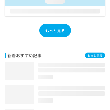
ご了
loading...
ら
み
承く
は
ださ
こ
無
い。
ち
料
ら
情
報
もっと見る
拡
掲
充
載
の
情
お
報
申
の
新着おすすめ記事
もっと見る
し
修
込
正
み
は
は
こ
こ
ち
loading...
ち
ら
ら
そ
の
loading...
他
の