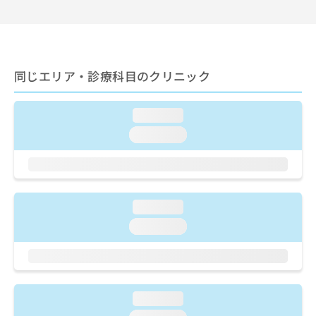
出
稿
クリ
資
稿
ニッ
の
料
クナ
の
お
の
ビサ
お
問
ご
イト
問
い
請
への
同じエリア・診療科目のクリニック
い
合
お問
求
合
合せ
わ
は
フォ
わ
せ
こ
ーム
loading...
せ
は
ち
とな
は
こ
loading...
ら
りま
こ
ち
す。
ち
ら
クリ
無
ら
ニッ
料
クの
資
情
予
loading...
料
報
約・
の
症状
拡
loading...
のご
ご
充
相談
請
の
など
求
お
はで
は
申
きま
こ
せん
し
loading...
ので
ち
込