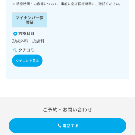
ッ
は
診療時間・内容等について、事前に必ず医療機関にご確認ください。
ク
こ
ナ
ち
マイナンバー保
ビ
険証
ら
に
関
診療科目
広
す
広
形成外科 皮膚科
告
る
告
代
クチコミ
お
出
理
問
稿
クチコミを見る
店
い
の
合
の
お
わ
方
問
せ
い
は
は
合
こ
こ
わ
ち
ち
せ
ら
ら
は
ご予約・お問い合わせ
こ
こち
ち
広
らは
広
ら
告
電話する
マイ
告
出
ナビ