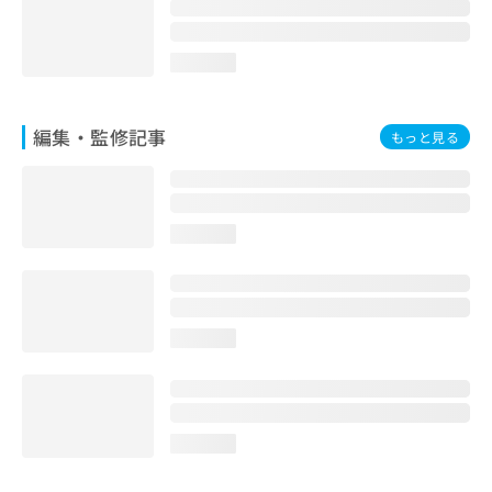
お
問
い
loading...
合
わ
せ
編集・監修記事
もっと見る
は
こ
ち
ら
loading...
loading...
loading...