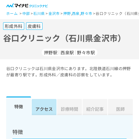
一
般
ホーム
中部
石川県
金沢市
押野
,
西泉
,
野々市
谷口クリニック（石川県
ユ
形成外科
皮膚科
ー
ザ
谷口クリニック（石川県金沢市）
ー
の
押野駅
西泉駅
野々市駅
方
は
こ
谷口クリニックは石川県金沢市にあります。北陸鉄道石川線の押野
が最寄り駅です。形成外科／皮膚科の診察をしています。
ち
ら
医
マ
療
イ
特徴
アクセス
診療時間
紹介記事
医師
関
ナ
係
ビ
者
ク
の
リ
特徴
方
ニ